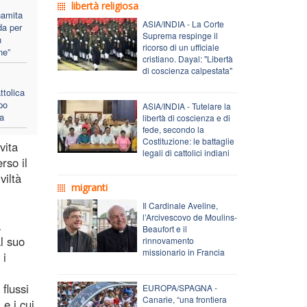
libertà religiosa
namita
ASIA/INDIA - La Corte
da per
Suprema respinge il
n
ricorso di un ufficiale
ne”
cristiano. Dayal: "Libertà
di coscienza calpestata"
tolica
po
ASIA/INDIA - Tutelare la
ca
libertà di coscienza e di
fede, secondo la
Costituzione: le battaglie
vita
legali di cattolici indiani
rso il
viltà
migranti
Il Cardinale Aveline,
l’Arcivescovo de Moulins-
à
Beaufort e il
l suo
rinnovamento
missionario in Francia
 i
flussi
EUROPA/SPAGNA -
Canarie, “una frontiera
 e i cui