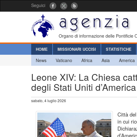
Seguici
Organo di informazione delle Pontificie
HOME
MISSIONARI UCCISI
STATISTICHE
News
Vaticano
Africa
Asia
America
Leone XIV: La Chiesa catto
degli Stati Uniti d’America
sabato, 4 luglio 2026
Città de
in cui ri
Dichiara
d’Americ