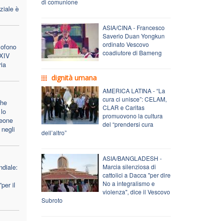
di comunione
ziale è
ASIA/CINA - Francesco
Saverio Duan Yongkun
ordinato Vescovo
lofono
coadiutore di Bameng
 XIV
ria
dignità umana
AMERICA LATINA - “La
cura ci unisce”: CELAM,
che
CLAR e Caritas
lo
promuovono la cultura
Leone
del “prendersi cura
 negli
dell’altro”
ASIA/BANGLADESH -
diale:
Marcia silenziosa di
cattolici a Dacca "per dire
No a integralismo e
per il
violenza", dice il Vescovo
Subroto