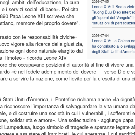
 negli ambiti dell’educazione, la cura
2026-07-05
Leone XIV: il Beato viet
 e i servizi sociali di base». Poi cita
Truong Buu Diep interce
l 1890 Papa Leone XIII scriveva che
gli “operai del Vangelo” i
ristiano, memore del proprio dovere”.
“situazioni di persecuzio
2026-07-04
trasto con le responsabilità civiche»
Leone XIV: La Chiesa cat
ovo vigore alla ricerca della giustizia,
ha contribuito allo svilup
zione ogni dono naturale elargito dal
degli Stati Uniti d’Ameri
 a Timoteo - ricorda Leone XIV
loro che occupavano posizioni di autorità al fine di vivere una 
iguardo «è nel fedele adempimento del dovere — verso Dio e ve
re a servire la nazione, come lievito per la crescita di una ci
i Stati Uniti d’America, il Pontefice richiama anche «la dignit
a riconoscere l’importanza di salvaguardare la vita umana da
e, e di costruire una società in cui i vulnerabili, i sofferenti e
ne, solidarietà e amore». Una sollecitudine - aggiunge papa
la di Lampedusa, luogo simbolo di tragedie e speranze legate ai 
gere e assistere gli immigrati, le cui speranze, i cui sacrifici