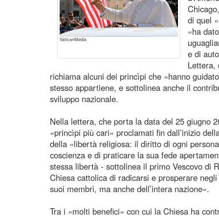
Chicago,
di quel 
«ha dato 
VaticanMedia
uguaglian
e di aut
Lettera, 
richiama alcuni dei princìpi che «hanno guidato 
stesso appartiene, e sottolinea anche il contribu
sviluppo nazionale.
Nella lettera, che porta la data del 25 giugno 2
«princìpi più cari» proclamati fin dall’inizio de
della «libertà religiosa: il diritto di ogni perso
coscienza e di praticare la sua fede apertamen
stessa libertà - sottolinea il primo Vescovo di 
Chiesa cattolica di radicarsi e prosperare negli
suoi membri, ma anche dell’intera nazione».
Tra i «molti benefici» con cui la Chiesa ha contr