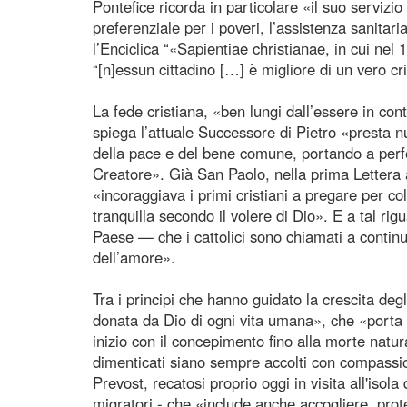
Pontefice ricorda in particolare «il suo servizio
preferenziale per i poveri, l’assistenza sanitaria
l’Enciclica “«Sapientiae christianae, in cui ne
“[n]essun cittadino […] è migliore di un vero c
La fede cristiana, «ben lungi dall’essere in con
spiega l’attuale Successore di Pietro «presta nu
della pace e del bene comune, portando a perfe
Creatore». Già San Paolo, nella prima Lettera
«incoraggiava i primi cristiani a pregare per co
tranquilla secondo il volere di Dio». E a tal r
Paese — che i cattolici sono chiamati a continua
dell’amore».
Tra i principi che hanno guidato la crescita degl
donata da Dio di ogni vita umana», che «porta 
inizio con il concepimento fino alla morte natural
dimenticati siano sempre accolti con compassio
Prevost, recatosi proprio oggi in visita all'iso
migratori - che «include anche accogliere, proteg