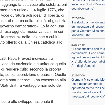
 aggiunge la sua voce alle celebrazioni
insieme a Cristo “l’essen
sovrabbondante”
«momento unico», il 4 luglio 1776, che
voce duratura agli ideali di libertà, di
2026-07-14
za, di ricerca della felicità, di giustizia
line rivolto al mondo ang
ogoverno democratico». Lo fa con una
sul messaggio di Leone
diffusa oggi dai media vaticani, in cui
per la Giornata Missiona
Mondiale 2026
la crescita» della nazione a cui lui
to offerto dalla Chiesa cattolica allo
2026-07-10
“Il cristianesimo non fa 
cominciare”. Ecco come 
sguardo missionario di 
026, Papa Prevost individua tra i
XIV affonda le sue radici
lla vicenda nazionale statunitense quello
Atti degli Apostoli
na di rendere culto secondo la propria
te, senza coercizione o paura». Quella
2026-07-09
Roma statunitense - «ha consentito alla
Giornata Missionaria Mon
terzo appuntamento di
 Stati Uniti, a vantaggio non solo dei
approfondimento “on line”
mondo francofono sul
messaggio di Leone XIV
ibuito allo sviluppo nazionale il