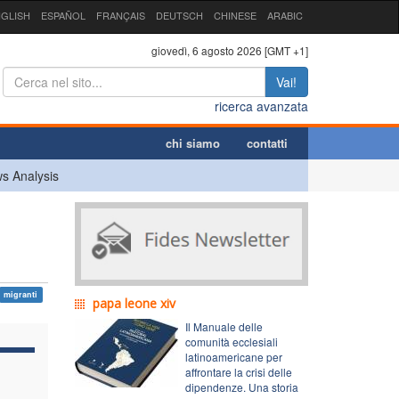
GLISH
ESPAÑOL
FRANÇAIS
DEUTSCH
CHINESE
ARABIC
giovedì, 6 agosto 2026 [GMT +1]
Vai!
ricerca avanzata
chi siamo
contatti
s Analysis
migranti
papa leone xiv
Il Manuale delle
comunità ecclesiali
latinoamericane per
affrontare la crisi delle
dipendenze. Una storia