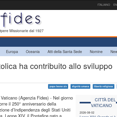
ITALIANO
EN
 Opere Missionarie dal 1927
Europa
Oceania
Atti della Santa Sede
Nomine
New
lica ha contribuito allo sviluppo
papa leone xiv
dignità umana
libertà religiosa
l Vaticano (Agenzia Fides) - Nel giorno
CITTÀ DEL
corre il 250° anniversario della
VATICANO
zione d’Indipendenza degli Stati Uniti
2026-08-02
a, Leone XIV, il Pontefice nato a
Leone XIV: Quando si è