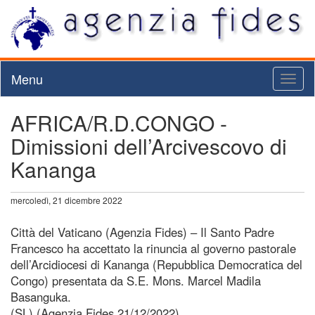
Menu
Toggl
naviga
AFRICA/R.D.CONGO -
Dimissioni dell’Arcivescovo di
Kananga
mercoledì, 21 dicembre 2022
Città del Vaticano (Agenzia Fides) – Il Santo Padre
Francesco ha accettato la rinuncia al governo pastorale
dell’Arcidiocesi di Kananga (Repubblica Democratica del
Congo) presentata da S.E. Mons. Marcel Madila
Basanguka.
(SL) (Agenzia Fides 21/12/2022)