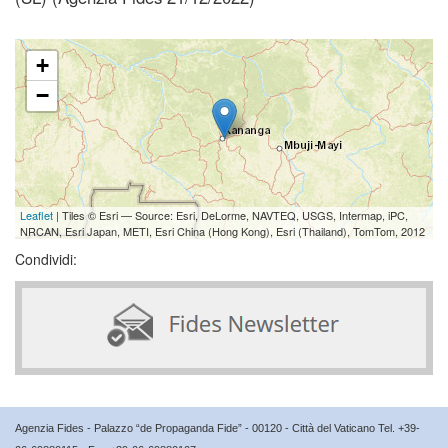
+
−
Leaflet
| Tiles © Esri — Source: Esri, DeLorme, NAVTEQ, USGS, Intermap, iPC,
NRCAN, Esri Japan, METI, Esri China (Hong Kong), Esri (Thailand), TomTom, 2012
Condividi:
Agenzia Fides - Palazzo “de Propaganda Fide” - 00120 - Città del Vaticano Tel. +39-