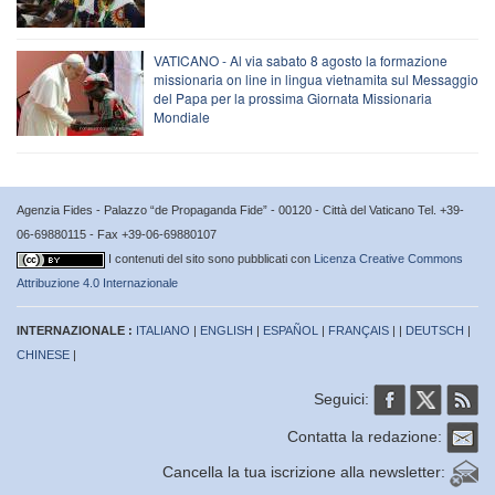
VATICANO - Al via sabato 8 agosto la formazione
missionaria on line in lingua vietnamita sul Messaggio
del Papa per la prossima Giornata Missionaria
Mondiale
Agenzia Fides - Palazzo “de Propaganda Fide” - 00120 - Città del Vaticano Tel. +39-
06-69880115 - Fax +39-06-69880107
I contenuti del sito sono pubblicati con
Licenza Creative Commons
Attribuzione 4.0 Internazionale
INTERNAZIONALE :
ITALIANO
|
ENGLISH
|
ESPAÑOL
|
FRANÇAIS
| |
DEUTSCH
|
CHINESE
|
Seguici:
Contatta la redazione:
Cancella la tua iscrizione alla newsletter: