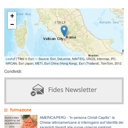
+
−
Leaflet
| Tiles © Esri — Source: Esri, DeLorme, NAVTEQ, USGS, Intermap, iPC,
NRCAN, Esri Japan, METI, Esri China (Hong Kong), Esri (Thailand), TomTom, 2012
Condividi:
formazione
AMERICA/PERÙ - “In persona Christi Capitis”: le
Chiese latinoamericane si interrogano sull’identità dei
sacerdoti davanti alle nuove urgenze pastorali