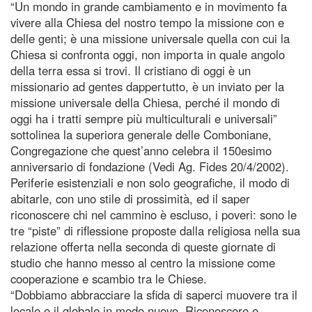
“Un mondo in grande cambiamento e in movimento fa
vivere alla Chiesa del nostro tempo la missione con e
delle genti; è una missione universale quella con cui la
Chiesa si confronta oggi, non importa in quale angolo
della terra essa si trovi. Il cristiano di oggi è un
missionario ad gentes dappertutto, è un inviato per la
missione universale della Chiesa, perché il mondo di
oggi ha i tratti sempre più multiculturali e universali”
sottolinea la superiora generale delle Comboniane,
Congregazione che quest’anno celebra il 150esimo
anniversario di fondazione (Vedi Ag. Fides 20/4/2002).
Periferie esistenziali e non solo geografiche, il modo di
abitarle, con uno stile di prossimità, ed il saper
riconoscere chi nel cammino è escluso, i poveri: sono le
tre “piste” di riflessione proposte dalla religiosa nella sua
relazione offerta nella seconda di queste giornate di
studio che hanno messo al centro la missione come
cooperazione e scambio tra le Chiese.
“Dobbiamo abbracciare la sfida di saperci muovere tra il
locale e il globale in modo nuovo. Riconoscere e