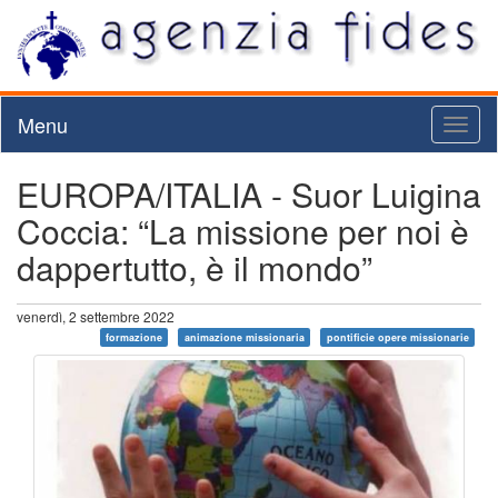
Menu
Toggl
naviga
EUROPA/ITALIA - Suor Luigina
Coccia: “La missione per noi è
dappertutto, è il mondo”
venerdì, 2 settembre 2022
formazione
animazione missionaria
pontificie opere missionarie