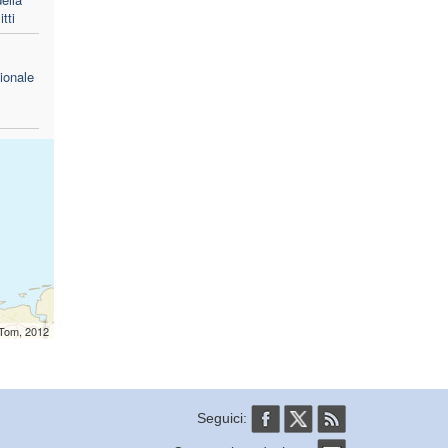
tti
ionale
mTom, 2012
Seguici: