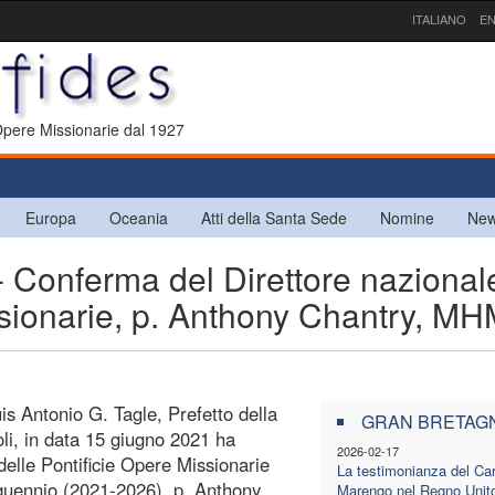
ITALIANO
EN
 Opere Missionarie dal 1927
Europa
Oceania
Atti della Santa Sede
Nomine
New
onferma del Direttore nazional
ssionarie, p. Anthony Chantry, M
is Antonio G. Tagle, Prefetto della
GRAN BRETAG
li, in data 15 giugno 2021 ha
2026-02-17
delle Pontificie Opere Missionarie
La testimonianza del Car
nquennio (2021-2026), p. Anthony
Marengo nel Regno Unito 