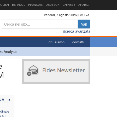
GLISH
ESPAÑOL
FRANÇAIS
DEUTSCH
CHINESE
ARABIC
venerdì, 7 agosto 2026 [GMT +1]
Vai!
ricerca avanzata
chi siamo
contatti
s Analysis
e
HM
NA
dinale
e il