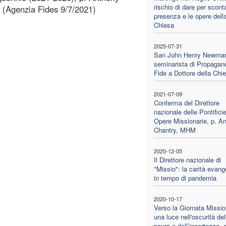
rischio di dare per scont
) (Agenzia Fides 9/7/2021)
presenza e le opere dell
Chiesa
2025-07-31
San John Henry Newman
seminarista di Propagan
Fide a Dottore della Chi
2021-07-09
Conferma del Direttore
nazionale delle Pontifici
Opere Missionarie, p. A
Chantry, MHM
2020-12-05
Il Direttore nazionale di
"Missio": la carità evang
in tempo di pandemia
2020-10-17
Verso la Giornata Missio
una luce nell'oscurità del
paura e dell’incertezza, d