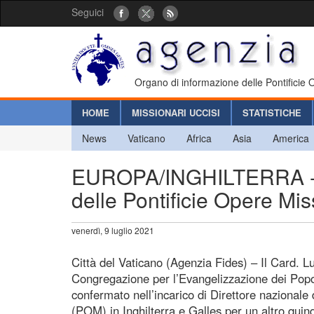
Seguici
Organo di informazione delle Pontificie
HOME
MISSIONARI UCCISI
STATISTICHE
News
Vaticano
Africa
Asia
America
EUROPA/INGHILTERRA - C
delle Pontificie Opere Mi
venerdì, 9 luglio 2021
Città del Vaticano (Agenzia Fides) – Il Card. Lu
Congregazione per l’Evangelizzazione dei Popo
confermato nell’incarico di Direttore nazionale 
(POM) in Inghilterra e Galles per un altro qui