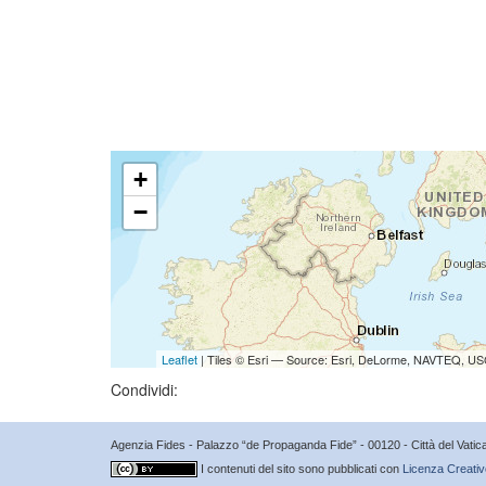
+
−
Leaflet
| Tiles © Esri — Source: Esri, DeLorme, NAVTEQ, USG
Condividi:
Agenzia Fides - Palazzo “de Propaganda Fide” - 00120 - Città del Vat
I contenuti del sito sono pubblicati con
Licenza Creativ