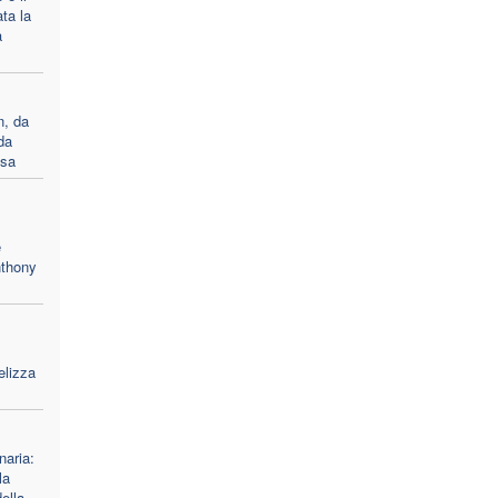
ata la
a
, da
da
esa
e
nthony
elizza
naria:
la
ella