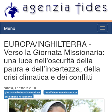
Menu
Toggl
naviga
EUROPA/INGHILTERRA -
Verso la Giornata Missionaria:
una luce nell'oscurità della
paura e dell’incertezza, della
crisi climatica e dei conflitti
sabato, 17 ottobre 2020
giornata missionaria mondiale
pontificie opere missionarie
animazione missionaria