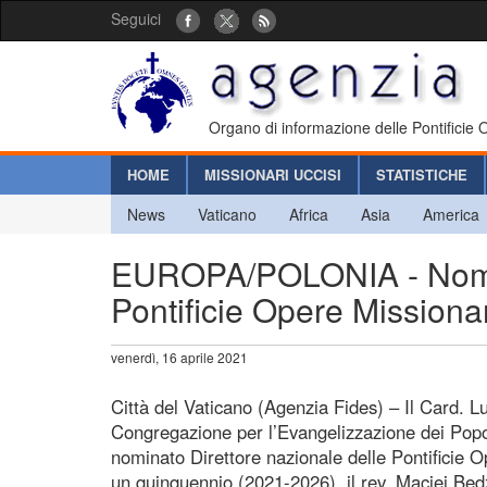
Seguici
Organo di informazione delle Pontificie
HOME
MISSIONARI UCCISI
STATISTICHE
News
Vaticano
Africa
Asia
America
EUROPA/POLONIA - Nomina
Pontificie Opere Missionar
venerdì, 16 aprile 2021
Città del Vaticano (Agenzia Fides) – Il Card. Lu
Congregazione per l’Evangelizzazione dei Popo
nominato Direttore nazionale delle Pontificie 
un quinquennio (2021-2026), il rev. Maciej Bed