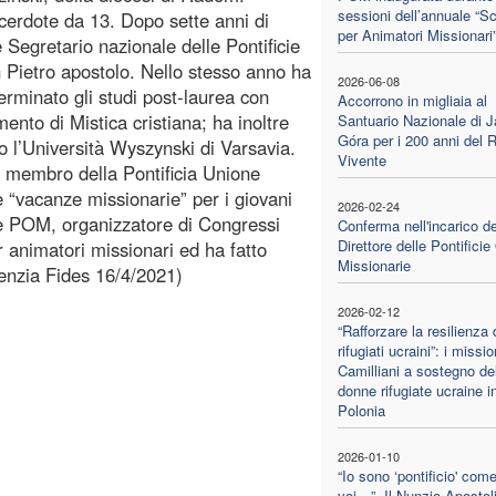
sessioni dell’annuale “S
acerdote da 13. Dopo sette anni di
per Animatori Missionari
 Segretario nazionale delle Pontificie
 Pietro apostolo. Nello stesso anno ha
2026-06-08
erminato gli studi post-laurea con
Accorrono in migliaia al
mento di Mistica cristiana; ha inoltre
Santuario Nazionale di 
Góra per i 200 anni del 
o l’Università Wyszynski di Varsavia.
Vivente
è membro della Pontificia Unione
le “vacanze missionarie” per i giovani
2026-02-24
lle POM, organizzatore di Congressi
Conferma nell'incarico de
Direttore delle Pontifici
 animatori missionari ed ha fatto
Missionarie
Agenzia Fides 16/4/2021)
2026-02-12
“Rafforzare la resilienza 
rifugiati ucraini”: i missio
Camilliani a sostegno de
donne rifugiate ucraine i
Polonia
2026-01-10
“Io sono ‘pontificio' com
voi…”. Il Nunzio Apostol