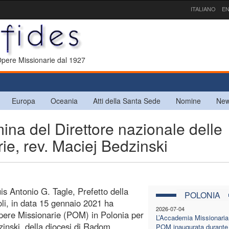
ITALIANO
EN
 Opere Missionarie dal 1927
Europa
Oceania
Atti della Santa Sede
Nomine
New
 del Direttore nazionale delle
ie, rev. Maciej Bedzinski
is Antonio G. Tagle, Prefetto della
POLONIA
li, in data 15 gennaio 2021 ha
2026-07-04
Opere Missionarie (POM) in Polonia per
L’Accademia Missionaria 
zinski, della diocesi di Radom.
POM inaugurata durante 