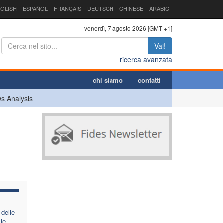
GLISH
ESPAÑOL
FRANÇAIS
DEUTSCH
CHINESE
ARABIC
venerdì, 7 agosto 2026 [GMT +1]
Vai!
ricerca avanzata
chi siamo
contatti
s Analysis
delle
le