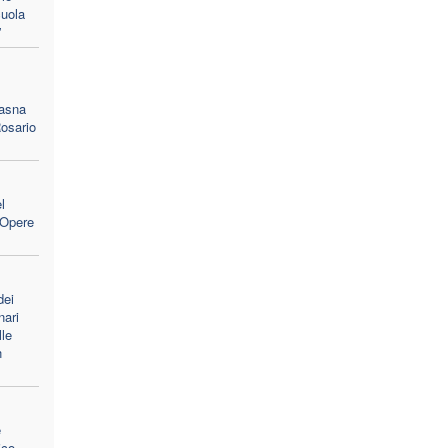
cuola
”
Jasna
Rosario
l
e Opere
dei
nari
lle
n
e
ico