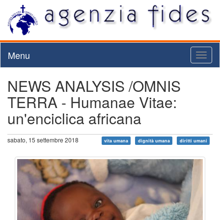
Menu
Toggl
naviga
NEWS ANALYSIS /OMNIS
TERRA - Humanae Vitae:
un'enciclica africana
sabato, 15 settembre 2018
vita umana
dignità umana
diritti umani