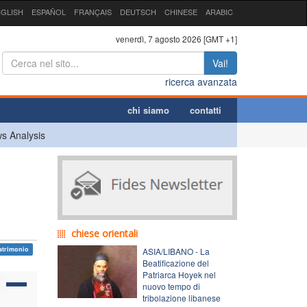
GLISH
ESPAÑOL
FRANÇAIS
DEUTSCH
CHINESE
ARABIC
venerdì, 7 agosto 2026 [GMT +1]
Vai!
ricerca avanzata
chi siamo
contatti
s Analysis
chiese orientali
atrimonio
ASIA/LIBANO - La
Beatificazione del
Patriarca Hoyek nel
nuovo tempo di
tribolazione libanese