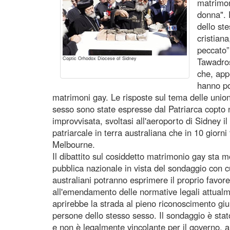
matrimon
donna". 
dello st
cristian
peccato”
Coptic Orhodox Diocese of Sidney
Tawadros 
che, app
hanno po
matrimoni gay. Le risposte sul tema delle union
sesso sono state espresse dal Patriarca copto
improvvisata, svoltasi all'aeroporto di Sidney il 2
patriarcale in terra australiana che in 10 giorn
Melbourne.
Il dibattito sul cosiddetto matrimonio gay sta m
pubblica nazionale in vista del sondaggio con c
australiani potranno esprimere il proprio favore
all'emendamento delle normative legali attualm
aprirebbe la strada al pieno riconoscimento giur
persone dello stesso sesso. Il sondaggio è sta
e non è legalmente vincolante per il governo, 