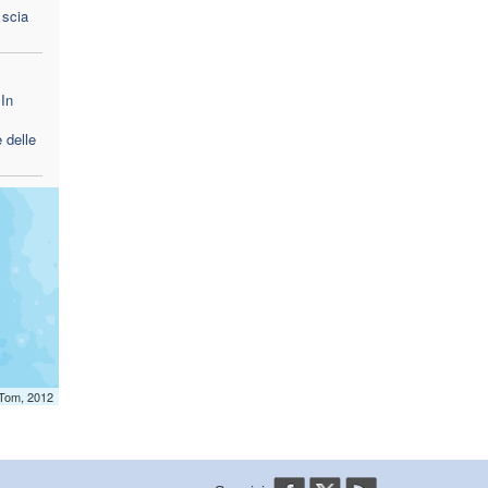
 scia
In
 delle
mTom, 2012