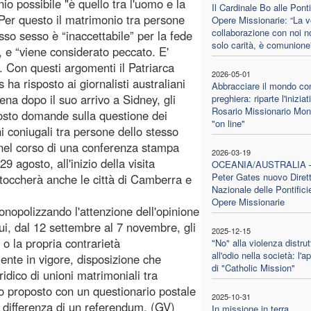
io possibile "è quello tra l'uomo e la
Il Cardinale Bo alle Ponti
Per questo il matrimonio tra persone
Opere Missionarie: “La v
collaborazione con noi n
esso sesso è “inaccettabile” per la fede
solo carità, è comunione
a, e “viene considerato peccato. E'
. Con questi argomenti il Patriarca
2026-05-01
ha risposto ai giornalisti australiani
Abbracciare il mondo con
ena dopo il suo arrivo a Sidney, gli
preghiera: riparte l'iniziat
Rosario Missionario Mon
sto domande sulla questione dei
"on line"
i coniugali tra persone dello stesso
 nel corso di una conferenza stampa
2026-03-19
9 agosto, all'inizio della visita
OCEANIA/AUSTRALIA
Peter Gates nuovo Diret
i toccherà anche le città di Camberra e
Nazionale delle Pontifici
Opere Missionarie
onopolizzando l'attenzione dell'opinione
ui, dal 12 settembre al 7 novembre, gli
2025-12-15
 o la propria contrarietà
"No" alla violenza distrut
all'odio nella società: l'a
ente in vigore, disposizione che
di "Catholic Mission"
idico di unioni matrimoniali tra
to proposto con un questionario postale
2025-10-31
a differenza di un referendum. (GV)
In missione in terra