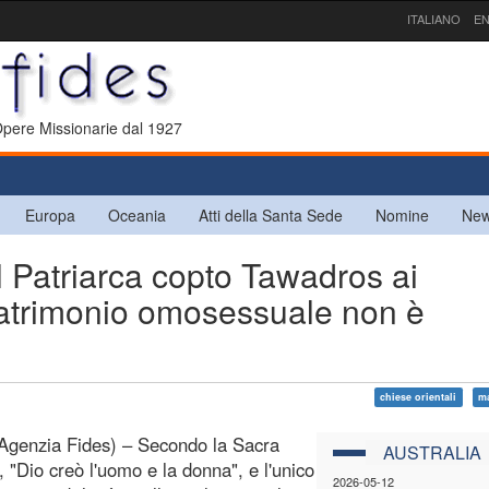
ITALIANO
EN
 Opere Missionarie dal 1927
Europa
Oceania
Atti della Santa Sede
Nomine
New
Patriarca copto Tawadros ai
l matrimonio omosessuale non è
chiese orientali
m
Agenzia Fides) – Secondo la Sacra
AUSTRALIA
, "Dio creò l'uomo e la donna", e l'unico
2026-05-12