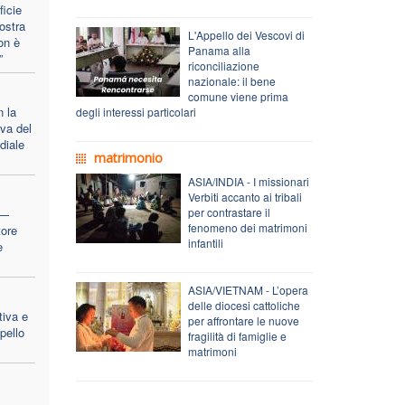
ficie
ostra
L'Appello dei Vescovi di
on è
Panama alla
”
riconciliazione
nazionale: il bene
comune viene prima
 la
degli interessi particolari
iva del
diale
matrimonio
ASIA/INDIA - I missionari
Verbiti accanto ai tribali
per contrastare il
 —
fenomeno dei matrimoni
tore
infantili
e
ASIA/VIETNAM - L’opera
delle diocesi cattoliche
tiva e
per affrontare le nuove
ppello
fragilità di famiglie e
matrimoni