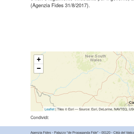
(Agenzia Fides 31/8/2017).
+
−
Leaflet
| Tiles © Esri — Source: Esri, DeLorme, NAVTEQ, USG
Condividi:
Agenzia Fides - Palazzo “de Propaganda Fide” - 00120 - Città del Vat