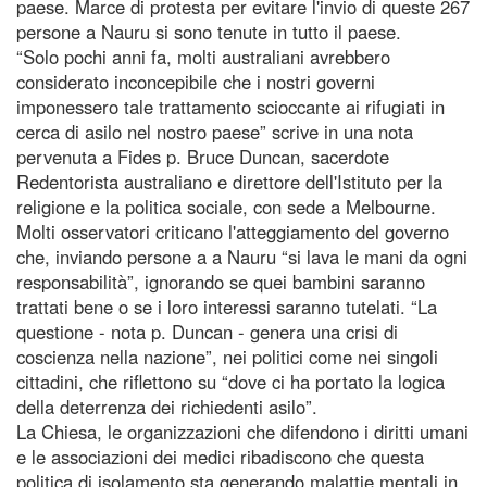
paese. Marce di protesta per evitare l'invio di queste 267
persone a Nauru si sono tenute in tutto il paese.
“Solo pochi anni fa, molti australiani avrebbero
considerato inconcepibile che i nostri governi
imponessero tale trattamento scioccante ai rifugiati in
cerca di asilo nel nostro paese” scrive in una nota
pervenuta a Fides p. Bruce Duncan, sacerdote
Redentorista australiano e direttore dell'Istituto per la
religione e la politica sociale, con sede a Melbourne.
Molti osservatori criticano l'atteggiamento del governo
che, inviando persone a a Nauru “si lava le mani da ogni
responsabilità”, ignorando se quei bambini saranno
trattati bene o se i loro interessi saranno tutelati. “La
questione - nota p. Duncan - genera una crisi di
coscienza nella nazione”, nei politici come nei singoli
cittadini, che riflettono su “dove ci ha portato la logica
della deterrenza dei richiedenti asilo”.
La Chiesa, le organizzazioni che difendono i diritti umani
e le associazioni dei medici ribadiscono che questa
politica di isolamento sta generando malattie mentali in