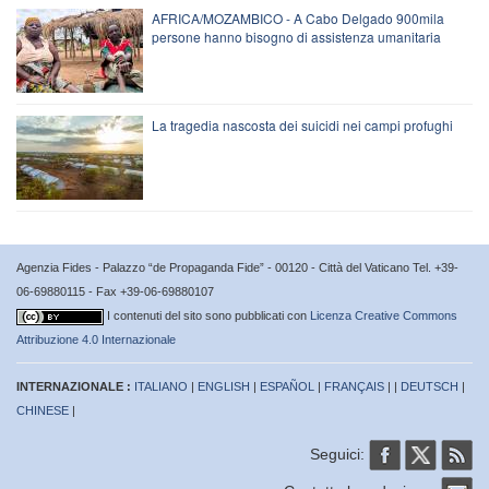
AFRICA/MOZAMBICO - A Cabo Delgado 900mila
persone hanno bisogno di assistenza umanitaria
La tragedia nascosta dei suicidi nei campi profughi
Agenzia Fides - Palazzo “de Propaganda Fide” - 00120 - Città del Vaticano Tel. +39-
06-69880115 - Fax +39-06-69880107
I contenuti del sito sono pubblicati con
Licenza Creative Commons
Attribuzione 4.0 Internazionale
INTERNAZIONALE :
ITALIANO
|
ENGLISH
|
ESPAÑOL
|
FRANÇAIS
| |
DEUTSCH
|
CHINESE
|
Seguici: