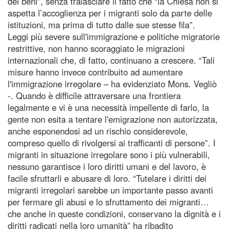
dei beni”, senza tralasciare il fatto che “la Chiesa non si
aspetta l’accoglienza per i migranti solo da parte delle
istituzioni, ma prima di tutto dalle sue stesse fila”.
Leggi più severe sull'immigrazione e politiche migratorie
restrittive, non hanno scoraggiato le migrazioni
internazionali che, di fatto, continuano a crescere. “Tali
misure hanno invece contribuito ad aumentare
l'immigrazione irregolare – ha evidenziato Mons. Vegliò
-. Quando è difficile attraversare una frontiera
legalmente e vi è una necessità impellente di farlo, la
gente non esita a tentare l'emigrazione non autorizzata,
anche esponendosi ad un rischio considerevole,
compreso quello di rivolgersi ai trafficanti di persone”. I
migranti in situazione irregolare sono i più vulnerabili,
nessuno garantisce i loro diritti umani e del lavoro, è
facile sfruttarli e abusare di loro. “Tutelare i diritti dei
migranti irregolari sarebbe un importante passo avanti
per fermare gli abusi e lo sfruttamento dei migranti…
che anche in queste condizioni, conservano la dignità e i
diritti radicati nella loro umanità” ha ribadito