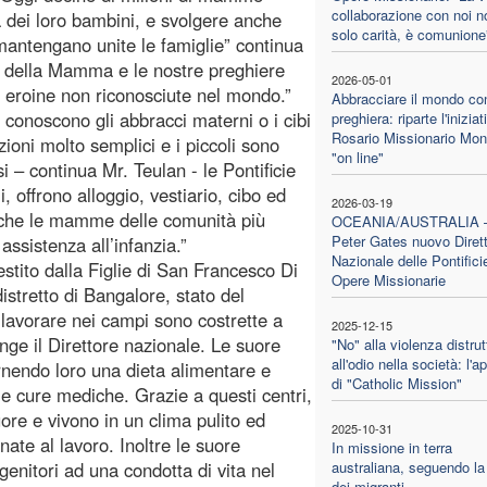
collaborazione con noi n
a dei loro bambini, e svolgere anche
solo carità, è comunione
e mantengano unite le famiglie” continua
a della Mamma e le nostre preghiere
2026-05-01
 eroine non riconosciute nel mondo.”
Abbracciare il mondo con
conoscono gli abbracci materni o i cibi
preghiera: riparte l'iniziat
Rosario Missionario Mon
ioni molto semplici e i piccoli sono
"on line"
i – continua Mr. Teulan - le Pontificie
, offrono alloggio, vestiario, cibo ed
2026-03-19
anche le mamme delle comunità più
OCEANIA/AUSTRALIA
Peter Gates nuovo Diret
assistenza all’infanzia.”
Nazionale delle Pontifici
estito dalla Figlie di San Francesco Di
Opere Missionarie
istretto di Bangalore, stato del
avorare nei campi sono costrette a
2025-12-15
unge il Direttore nazionale. Le suore
"No" alla violenza distrut
all'odio nella società: l'a
rnendo loro una dieta alimentare e
di "Catholic Mission"
ni e cure mediche. Grazie a questi centri,
ore e vivono in un clima pulito ed
2025-10-31
te al lavoro. Inoltre le suore
In missione in terra
enitori ad una condotta di vita nel
australiana, seguendo la
dei migranti