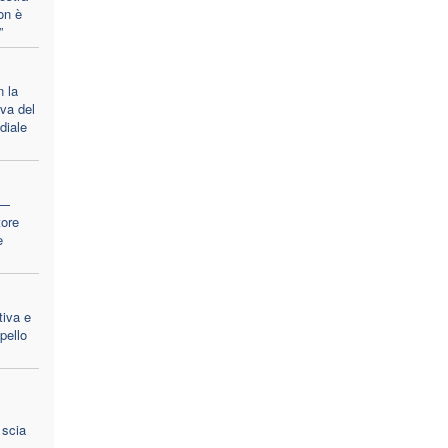
on è
”
 la
iva del
diale
 —
tore
e
tiva e
ppello
 scia