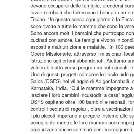
devono occuparsi delle famiglie, prendersi cur
lavori retribuiti che forniscano i beni primari 
Teulan. “In questo senso ogni giorno è la Fest
sono rivolte a tutte le mamme che sono le vere
Sono ancora molti i bambini che purtroppo non 
cucinati con amore. Le famiglie vivono in condiz
esposti a malnutrizione e malattie. “In 160 paes
Opere Missionarie, attraverso i missionari locali
istruzione agli orfani abbandonati. Aiutiamo 
vulnerabili attraverso programmi nutrizionali, e 
Uno di questi progetti comprende l’asilo nido g
Sales (DSFS) nel villaggio di Adigonfanahalli, d
Karnataka, India. “Qui le mamme impegnate a l
lasciare i loro bambini incustoditi a casa” aggi
DSFS ospitano oltre 100 bambini e neonati, fo
controlli pediatrici regolari, oltre a vaccinazio
i più piccoli imparano a pregare insieme alle su
accogliente mentre le loro mamme sono impegna
organizzano anche seminari per incoraggiare i g