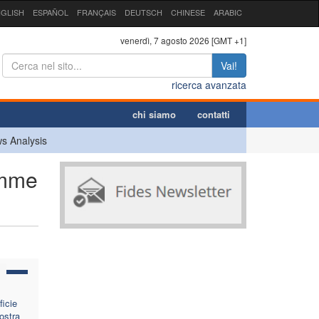
GLISH
ESPAÑOL
FRANÇAIS
DEUTSCH
CHINESE
ARABIC
venerdì, 7 agosto 2026 [GMT +1]
Vai!
ricerca avanzata
chi siamo
contatti
s Analysis
amme
ficie
ostra