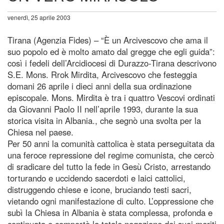
venerdì, 25 aprile 2003
Tirana (Agenzia Fides) – “È un Arcivescovo che ama il
suo popolo ed è molto amato dal gregge che egli guida”:
così i fedeli dell’Arcidiocesi di Durazzo-Tirana descrivono
S.E. Mons. Rrok Mirdita, Arcivescovo che festeggia
domani 26 aprile i dieci anni della sua ordinazione
episcopale. Mons. Mirdita è tra i quattro Vescovi ordinati
da Giovanni Paolo II nell’aprile 1993, durante la sua
storica visita in Albania., che segnò una svolta per la
Chiesa nel paese.
Per 50 anni la comunità cattolica è stata perseguitata da
una feroce repressione del regime comunista, che cercò
di sradicare del tutto la fede in Gesù Cristo, arrestando
torturando e uccidendo sacerdoti e laici cattolici,
distruggendo chiese e icone, bruciando testi sacri,
vietando ogni manifestazione di culto. L’oppressione che
subì la Chiesa in Albania è stata complessa, profonda e
continuata e comportò la totale negazione dei suoi meriti