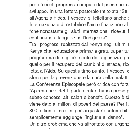
per i recenti progressi compiuti dal paese nel
sviluppo. In una lettera pastorale intitolata “S
all’Agenzia Fides, i Vescovi si felicitano anch
Internazionale di ristabilire l’aiuto finanziario 
“che nonostante gli aiuti internazionali ricevuti 
continuano a languire nell’indigenza”.
Tra i progressi realizzati dal Kenya negli ultim
Kenya cita: educazione primaria gratuita per tu
programma di miglioramento della giustizia, p
quello per il recupero dei bambini di strada, ric
lotta all’Aids. Su quest’ultimo punto, i Vescovi
sforzi per la prevenzione e la cura della malatti
La Conferenza Episcopale però critica con forza
“Appena neo eletti, parlamentari hanno preso p
subito concessi alti salari e benefit. Questo è s
viene dato ai milioni di poveri del paese? Per
800 milioni di scellini per acquistare automobili 
semplicemente aggiunge l’ingiuria al danno”.
Un altro problema che va affrontato con urgenz