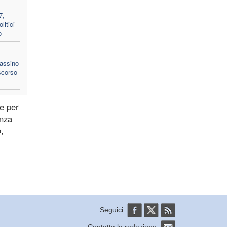
7,
litici
o
sassino
scorso
e per
enza
,
Seguici:
Contatta la redazione: