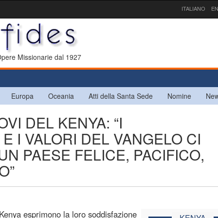
ITALIANO
EN
 Opere Missionarie dal 1927
Europa
Oceania
Atti della Santa Sede
Nomine
New
OVI DEL KENYA: “I
E I VALORI DEL VANGELO CI
UN PAESE FELICE, PACIFICO,
O”
l Kenya esprimono la loro soddisfazione
KENYA