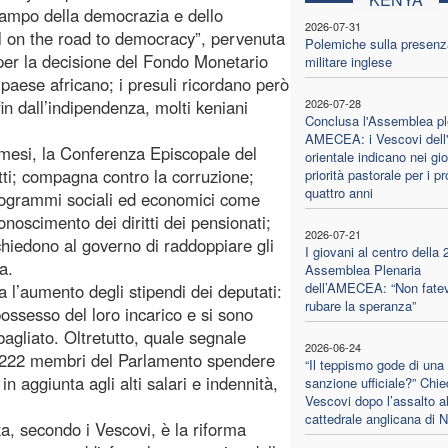
 campo della democrazia e dello
2026-07-31
till on the road to democracy”, pervenuta
Polemiche sulla presenz
e per la decisione del Fondo Monetario
militare inglese
al paese africano; i presuli ricordano però
fin dall’indipendenza, molti keniani
2026-07-28
Conclusa l'Assemblea pl
AMECEA: i Vescovi dell'
i mesi, la Conferenza Episcopale del
orientale indicano nei gio
tti; compagna contro la corruzione;
priorità pastorale per i p
quattro anni
rogrammi sociali ed economici come
onoscimento dei diritti dei pensionati;
2026-07-21
 chiedono al governo di raddoppiare gli
I giovani al centro della 
a.
Assemblea Plenaria
dell’AMECEA: “Non fatev
 l’aumento degli stipendi dei deputati:
rubare la speranza”
ossesso del loro incarico e si sono
bagliato. Oltretutto, quale segnale
2026-06-24
 i 222 membri del Parlamento spendere
“Il teppismo gode di una
in aggiunta agli alti salari e indennità,
sanzione ufficiale?” Chie
Vescovi dopo l’assalto al
cattedrale anglicana di N
a, secondo i Vescovi, è la riforma