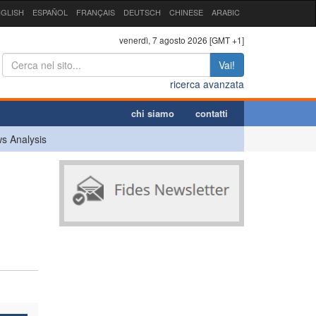
GLISH
ESPAÑOL
FRANÇAIS
DEUTSCH
CHINESE
ARABIC
venerdì, 7 agosto 2026 [GMT +1]
Vai!
ricerca avanzata
chi siamo
contatti
s Analysis