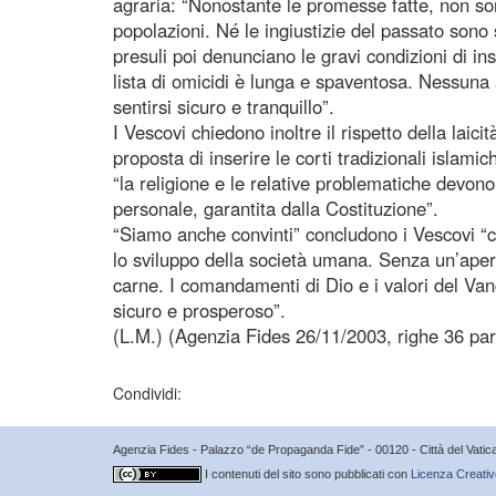
agraria: “Nonostante le promesse fatte, non son
popolazioni. Né le ingiustizie del passato sono 
presuli poi denunciano le gravi condizioni di i
lista di omicidi è lunga e spaventosa. Nessun
sentirsi sicuro e tranquillo”.
I Vescovi chiedono inoltre il rispetto della laicit
proposta di inserire le corti tradizionali islami
“la religione e le relative problematiche devono
personale, garantita dalla Costituzione”.
“Siamo anche convinti” concludono i Vescovi “
lo sviluppo della società umana. Senza un’aper
carne. I comandamenti di Dio e i valori del Vang
sicuro e prosperoso”.
(L.M.) (Agenzia Fides 26/11/2003, righe 36 par
Condividi:
Agenzia Fides - Palazzo “de Propaganda Fide” - 00120 - Città del Vat
I contenuti del sito sono pubblicati con
Licenza Creativ