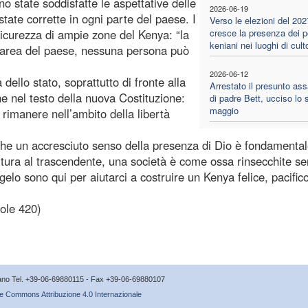
o state soddisfatte le aspettative delle
2026-06-19
state corrette in ogni parte del paese. I
Verso le elezioni del 202
nsicurezza di ampie zone del Kenya: “la
cresce la presenza dei po
keniani nei luoghi di cult
a area del paese, nessuna persona può
2026-06-12
à dello stato, soprattutto di fronte alla
Arrestato il presunto as
che nel testo della nuova Costituzione:
di padre Bett, ucciso lo 
maggio
 rimanere nell’ambito della libertà
che un accresciuto senso della presenza di Dio è fondamental
tura al trascendente, una società è come ossa rinsecchite s
elo sono qui per aiutarci a costruire un Kenya felice, pacifico
ole 420)
icano Tel. +39-06-69880115 - Fax +39-06-69880107
e Commons Attribuzione 4.0 Internazionale