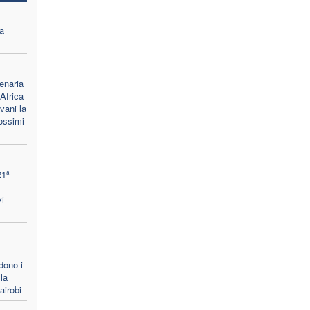
a
enaria
Africa
vani la
rossimi
21ª
i
dono i
la
airobi