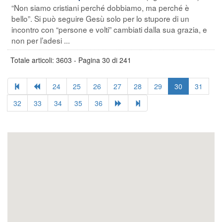
“Non siamo cristiani perché dobbiamo, ma perché è
bello”. Si può seguire Gesù solo per lo stupore di un
incontro con “persone e volti” cambiati dalla sua grazia, e
non per l’adesi ...
Totale articoli: 3603 - Pagina 30 di 241
24
25
26
27
28
29
30
31
32
33
34
35
36