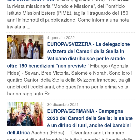
la rivista missionaria "Mondo e Missione", del Pontificio
Istituto Missioni Estere (PIME), taglia il traguardo dei 150
anni ininterrotti di pubblicazione. Come informa una nota
inviata a ...
4 gennaio 2022
EUROPA/SVIZZERA - La delegazione
svizzera dei Cantori della Stella in
Vaticano distribuisce per le strade
Friburgo (Agenzia
oltre 150 benedizioni "non previste”
Fides) - Sevan, Bree Victoria, Salomè e Norah. Sono loro i
quattro Cantori della Stella della Svizzera francese, tra gli
undici ed i tredici anni, che quest’anno per la prima volta
hanno raggiunto Ro ...
30 dicembre 2021
EUROPA/GERMANIA - Campagna
2022 dei Cantori della Stella: la salute
è un diritto di tutti, anche dei bambini
Aachen (Fides) – “Diventare sani, rimanere
dell’Africa
sani: un diritto dei bambini in tutto il mondo” è il motto della