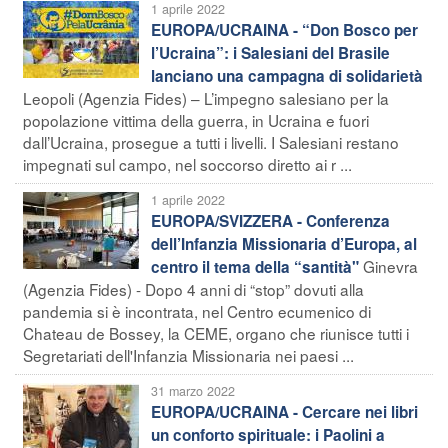
1 aprile 2022
EUROPA/UCRAINA - “Don Bosco per
l’Ucraina”: i Salesiani del Brasile
lanciano una campagna di solidarietà
Leopoli (Agenzia Fides) – L’impegno salesiano per la
popolazione vittima della guerra, in Ucraina e fuori
dall’Ucraina, prosegue a tutti i livelli. I Salesiani restano
impegnati sul campo, nel soccorso diretto ai r ...
1 aprile 2022
EUROPA/SVIZZERA - Conferenza
dell’Infanzia Missionaria d’Europa, al
Ginevra
centro il tema della “santità"
(Agenzia Fides) - Dopo 4 anni di “stop” dovuti alla
pandemia si è incontrata, nel Centro ecumenico di
Chateau de Bossey, la CEME, organo che riunisce tutti i
Segretariati dell'Infanzia Missionaria nei paesi ...
31 marzo 2022
EUROPA/UCRAINA - Cercare nei libri
un conforto spirituale: i Paolini a