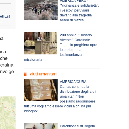
AMERICA/PERÙ -
“Vicinanza e solidarietà”:
i vescovi peruviani
davanti alla tragedia
ell'Est
aerea di Nazca
i
200 anni di "Rosario
na
Vivente". Cardinale
Tagle: la preghiera apre
le porte per la
asa
testimonianza
 che
missionaria
Ucraina,
involge
aiuti umanitari
AMERICA/CUBA -
Caritas continua la
distribuzione degli aiuti
umanitari: “Non
possiamo raggiungere
tutti, ma vogliamo essere vicini a chi ha più
bisogno”
L’arcidiocesi di Bogotá