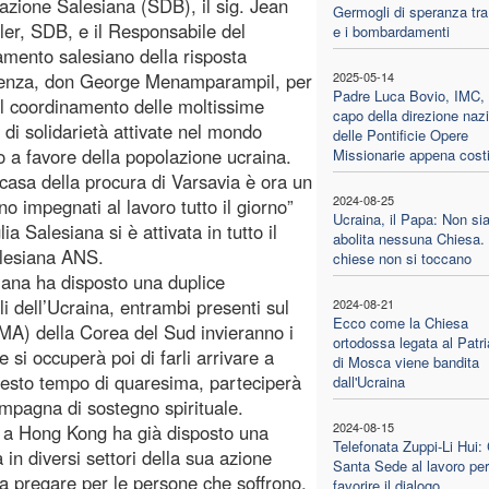
zione Salesiana (SDB), il sig. Jean
Germogli di speranza tra 
ler, SDB, e il Responsabile del
e i bombardamenti
mento salesiano della risposta
enza, don George Menamparampil, per
2025-05-14
Padre Luca Bovio, IMC,
 il coordinamento delle moltissime
capo della direzione naz
e di solidarietà attivate nel mondo
delle Pontificie Opere
o a favore della popolazione ucraina.
Missionarie appena costi
a casa della procura di Varsavia è ora un
2024-08-25
o impegnati al lavoro tutto il giorno”
Ucraina, il Papa: Non si
Salesiana si è attivata in tutto il
abolita nessuna Chiesa.
alesiana ANS.
chiese non si toccano
iana ha disposto una duplice
i dell’Ucraina, entrambi presenti sul
2024-08-21
Ecco come la Chiesa
(FMA) della Corea del Sud invieranno i
ortodossa legata al Patri
e si occuperà poi di farli arrivare a
di Mosca viene bandita
questo tempo di quaresima, parteciperà
dall'Ucraina
mpagna di sostegno spirituale.
2024-08-15
de a Hong Kong ha già disposto una
Telefonata Zuppi-Li Hui:
in diversi settori della sua azione
Santa Sede al lavoro per
 a pregare per le persone che soffrono,
favorire il dialogo