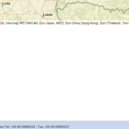
S, Intermap, iPC, NRCAN, Esri Japan, METI, Esri China (Hong Kong), Esri (Thailand), To
icano Tel. +39-06-69880115 - Fax +39-06-69880107