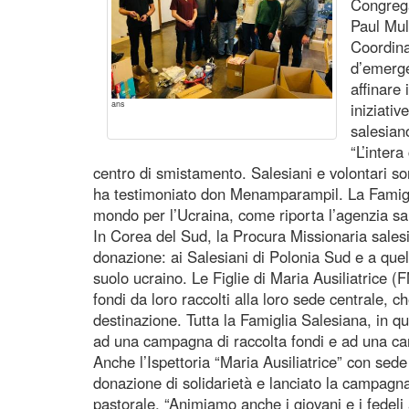
Congrega
Paul Mul
Coordina
d’emerg
affinare
ans
iniziativ
salesian
“L’inter
centro di smistamento. Salesiani e volontari son
ha testimoniato don Menamparampil. La Famiglia 
mondo per l’Ucraina, come riporta l’agenzia s
In Corea del Sud, la Procura Missionaria sales
donazione: ai Salesiani di Polonia Sud e a quell
suolo ucraino. Le Figlie di Maria Ausiliatrice 
fondi da loro raccolti alla loro sede centrale, ch
destinazione. Tutta la Famiglia Salesiana, in 
ad una campagna di raccolta fondi e ad una ca
Anche l’Ispettoria “Maria Ausiliatrice” con se
donazione di solidarietà e lanciato la campagna 
pastorale. “Animiamo anche i giovani e i fedeli