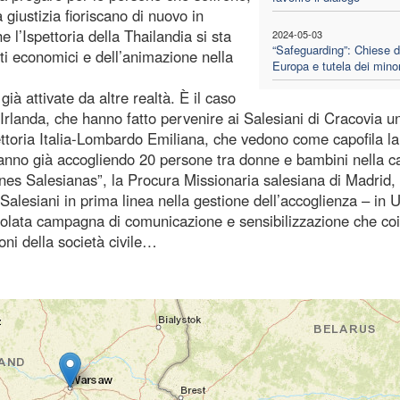
 giustizia fioriscano di nuovo in
 l’Ispettoria della Thailandia si sta
2024-05-03
“Safeguarding”: Chiese d
ti economici e dell’animazione nella
Europa e tutela dei minor
à attivate da altre realtà. È il caso
ll’Irlanda, che hanno fatto pervenire ai Salesiani di Cracovia u
ettoria Italia-Lombardo Emiliana, che vedono come capofila la
nno già accogliendo 20 persone tra donne e bambini nella c
iones Salesianas”, la Procura Missionaria salesiana di Madrid,
 Salesiani in prima linea nella gestione dell’accoglienza – in 
colata campagna di comunicazione e sensibilizzazione che co
ioni della società civile…