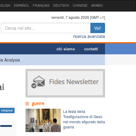
GLISH
ESPAÑOL
FRANÇAIS
DEUTSCH
CHINESE
ARABIC
venerdì, 7 agosto 2026 [GMT +1]
Vai!
ricerca avanzata
chi siamo
contatti
s Analysis
ai
guerre
i religiosi
La festa della
Trasfigurazione di Gesù
nel mondo sfigurato dalla
guerra