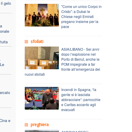
il gelo
"Come un unico Corpo in
Cristo": a Dubai le
Chiese negli Emirati
pregano insieme per la
 a
pace
ionale
sfollati
tuita
ASIA/LIBANO - Sei anni
dopo l’esplosione nel
a
Porto di Beirut, anche le
 Le
POM impegnate a far
fronte all’emergenza dei
nuovi sfollati
Incendi in Spagna, “la
arcato
gente si è lasciata
abbracciare”: parrocchie
e Caritas accanto agli
evacuati
 Cina e
preghiera