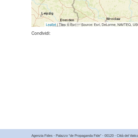
Leaflet
| Tiles © Esri — Source: Esri, DeLorme, NAVTEQ, USG
Condividi:
Agenzia Fides - Palazzo “de Propaganda Fide” - 00120 - Città del Vat