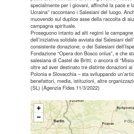
specialmente per i giovani, affinché la pace e la
Ucraina” raccontano i Salesiani del luogo. Anche
muovendo sul duplice asse della raccolta di aiu
campagna spirituale.
Proseguono intanto ad alti regimi le campagne gi
dell’iniziativa solidale avviata dai Salesiani de
consistente donazione; o dei Salesiani dell’Isp
Fondazione “Opera don Bosco onlus”, e che sta
salesiana di Castel de Britti; o ancora di “Mis
oltre ad aver destinato tre distinte donazioni ai
Polonia e Slovacchia – sta sviluppando un’arti
benefattori, media, istituzioni, altre organizzaz
(SL) (Agenzia Fides 11/3/2022)
+
−