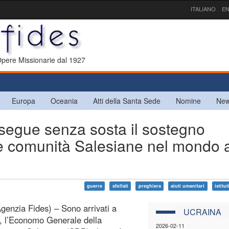
ITALIANO
EN
 Opere Missionarie dal 1927
Europa
Oceania
Atti della Santa Sede
Nomine
New
gue senza sosta il sostegno
lle comunità Salesiane nel mondo 
guerre
sfollati
preghiera
aiuti umanitari
istitut
enzia Fides) – Sono arrivati a
UCRAINA
, l’Economo Generale della
2026-02-11