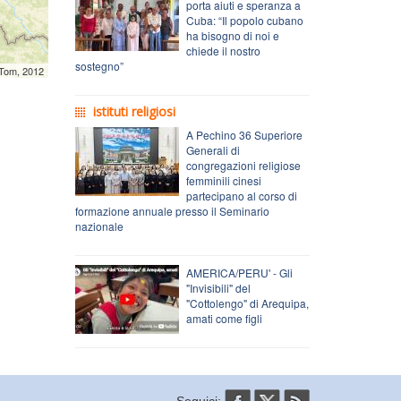
porta aiuti e speranza a
Cuba: “Il popolo cubano
ha bisogno di noi e
chiede il nostro
sostegno”
mTom, 2012
istituti religiosi
A Pechino 36 Superiore
Generali di
congregazioni religiose
femminili cinesi
partecipano al corso di
formazione annuale presso il Seminario
nazionale
AMERICA/PERU' - Gli
"Invisibili" del
"Cottolengo" di Arequipa,
amati come figli
Seguici: