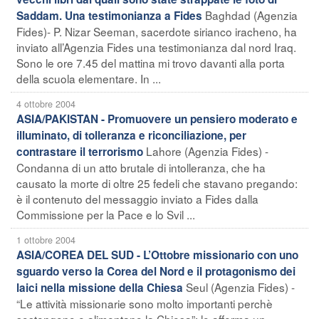
Baghdad (Agenzia
Saddam. Una testimonianza a Fides
Fides)- P. Nizar Seeman, sacerdote sirianco iracheno, ha
inviato all’Agenzia Fides una testimonianza dal nord Iraq.
Sono le ore 7.45 del mattina mi trovo davanti alla porta
della scuola elementare. In ...
4 ottobre 2004
ASIA/PAKISTAN - Promuovere un pensiero moderato e
illuminato, di tolleranza e riconciliazione, per
Lahore (Agenzia Fides) -
contrastare il terrorismo
Condanna di un atto brutale di intolleranza, che ha
causato la morte di oltre 25 fedeli che stavano pregando:
è il contenuto del messaggio inviato a Fides dalla
Commissione per la Pace e lo Svil ...
1 ottobre 2004
ASIA/COREA DEL SUD - L’Ottobre missionario con uno
sguardo verso la Corea del Nord e il protagonismo dei
Seul (Agenzia Fides) -
laici nella missione della Chiesa
“Le attività missionarie sono molto importanti perchè
sostengono e alimentano la Chiesa”: lo afferma un