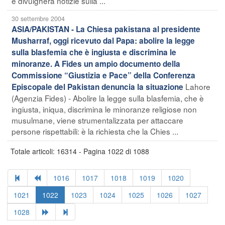
e divulgherà notizie sulla ...
30 settembre 2004
ASIA/PAKISTAN - La Chiesa pakistana al presidente
Musharraf, oggi ricevuto dal Papa: abolire la legge
sulla blasfemia che è ingiusta e discrimina le
minoranze. A Fides un ampio documento della
Commissione “Giustizia e Pace” della Conferenza
Lahore
Episcopale del Pakistan denuncia la situazione
(Agenzia Fides) - Abolire la legge sulla blasfemia, che è
ingiusta, iniqua, discrimina le minoranze religiose non
musulmane, viene strumentalizzata per attaccare
persone rispettabili: è la richiesta che la Chies ...
Totale articoli: 16314 - Pagina 1022 di 1088
1016
1017
1018
1019
1020
1021
1022
1023
1024
1025
1026
1027
1028