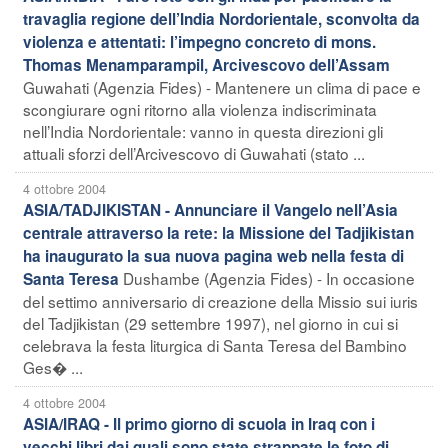
travaglia regione dell’India Nordorientale, sconvolta da
violenza e attentati: l’impegno concreto di mons.
Thomas Menamparampil, Arcivescovo dell’Assam
Guwahati (Agenzia Fides) - Mantenere un clima di pace e
scongiurare ogni ritorno alla violenza indiscriminata
nell’India Nordorientale: vanno in questa direzioni gli
attuali sforzi dell’Arcivescovo di Guwahati (stato ...
4 ottobre 2004
ASIA/TADJIKISTAN - Annunciare il Vangelo nell’Asia
centrale attraverso la rete: la Missione del Tadjikistan
ha inaugurato la sua nuova pagina web nella festa di
Dushambe (Agenzia Fides) - In occasione
Santa Teresa
del settimo anniversario di creazione della Missio sui iuris
del Tadjikistan (29 settembre 1997), nel giorno in cui si
celebrava la festa liturgica di Santa Teresa del Bambino
Ges� ...
4 ottobre 2004
ASIA/IRAQ - Il primo giorno di scuola in Iraq con i
vecchi libri dai quali sono state strappate le foto di