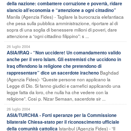
della nazione: combattere corruzione e povertà, ridare
slancio all’economia e “attenzione a ogni cittadino”
Manila (Agenzia Fides) - Tagliare la burocrazia elefantiaca
che pesa sulla pubblica amministrazione, riportare al di
sopra di una soglia di benessere milioni di poveri, dare
attenzione a “ogni cittadino filippino”: s ...
26 luglio 2004
ASIA/IRAQ - “Non uccidere! Un comandamento valido
anche per il vero Islam. Gli estremisti che uccidono in
Iraq offendono la religione che pretendono di
Baghdad
rappresentare” dice un sacerdote iracheno
(Agenzia Fides)- “Queste persone non applicano la
Legge di Dio. Si fanno giudici e carnefici applicando una
legge fatta da loro, che nulla ha che vedere con la
religione”. Così p. Nizar Semaan, sacerdote sir ...
26 luglio 2004
ASIA/TURCHIA - Forti speranze per la Commissione
bilaterale Chiesa-stato per il riconoscimento ufficiale
Istanbul (Agenzia Fides) - “Il
della comunità cattolica