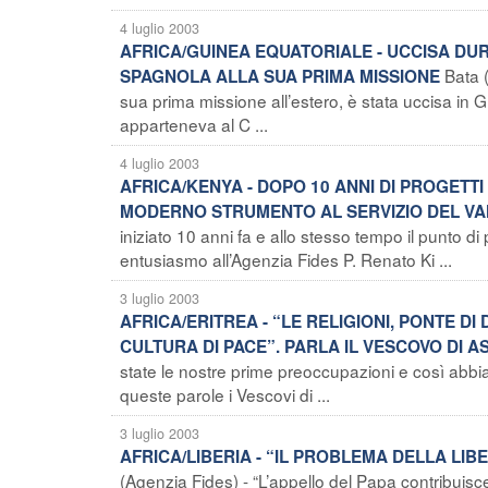
4 luglio 2003
AFRICA/GUINEA EQUATORIALE - UCCISA DU
Bata 
SPAGNOLA ALLA SUA PRIMA MISSIONE
sua prima missione all’estero, è stata uccisa in 
apparteneva al C ...
4 luglio 2003
AFRICA/KENYA - DOPO 10 ANNI DI PROGETTI
MODERNO STRUMENTO AL SERVIZIO DEL V
iniziato 10 anni fa e allo stesso tempo il punto 
entusiasmo all’Agenzia Fides P. Renato Ki ...
3 luglio 2003
AFRICA/ERITREA - “LE RELIGIONI, PONTE D
CULTURA DI PACE”. PARLA IL VESCOVO DI 
state le nostre prime preoccupazioni e così abbiam
queste parole i Vescovi di ...
3 luglio 2003
AFRICA/LIBERIA - “IL PROBLEMA DELLA LIB
(Agenzia Fides) - “L’appello del Papa contribuisce