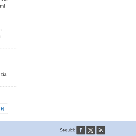
imi
a
i
nzia
Seguici: