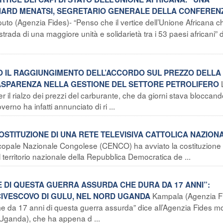
ICHARD MENATSI, SEGRETARIO GENERALE DELLA CONFEREN
uto (Agenzia Fides)- “Penso che il vertice dell’Unione Africana ch
rada di una maggiore unità e solidarietà tra i 53 paesi africani” 
PO IL RAGGIUNGIMENTO DELL’ACCORDO SUL PREZZO DELLA
RASPARENZA NELLA GESTIONE DEL SETTORE PETROLIFERO
er il rialzo dei prezzi del carburante, che da giorni stava bloccand
overno ha infatti annunciato di ri ...
COSTITUZIONE DI UNA RETE TELEVISIVA CATTOLICA NAZION
opale Nazionale Congolese (CENCO) ha avviato la costituzione 
l territorio nazionale della Repubblica Democratica de ...
E DI QUESTA GUERRA ASSURDA CHE DURA DA 17 ANNI”:
Kampala (Agenzia F
CIVESCOVO DI GULU, NEL NORD UGANDA
ime da 17 anni di questa guerra assurda” dice all’Agenzia Fides m
Uganda), che ha appena d ...