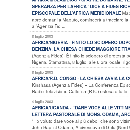
SPERANZA PER L’AFRICA” DICE A FIDES R
Map
EPISCOPALE DELL’AFRICA MERIDIONALE
apre domani a Maputo, comincerà a tracciare la st
all’Agenzia Fid ...
8 luglio 2003
AFRICA/NIGERIA - FINITO LO SCIOPERO DO
BENZINA. LA CHIESA CHIEDE MAGGIORE T
(Agenzia Fides)- È finito lo sciopero di protesta p
Nigeria. Stamattina, 8 luglio, alle 6 ora locale, il g
8 luglio 2003
AFRICA/R.D. CONGO - LA CHIESA AVVIA LA 
Kinshasa (Agenzia Fides) – La Conferenza Episc
Radio-Televisione Cattolica (RTC) estesa a tutto i
4 luglio 2003
AFRICA/UGANDA - “DARE VOCE ALLE VITTIM
LETTERA PASTORALE DI MONS. ODAMA, AR
“Ho voluto dare voce ai più deboli che sono vitt
John Baptist Odama, Arcivescovo di Gulu (Nord 