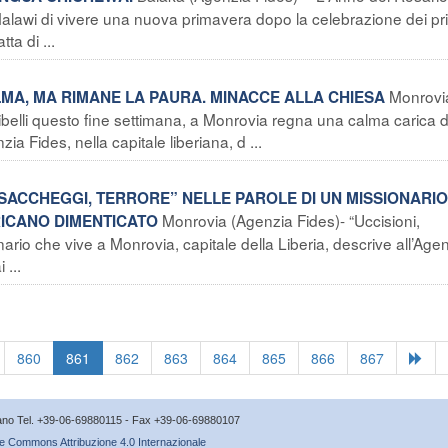
alawi di vivere una nuova primavera dopo la celebrazione dei pr
ta di ...
Monrovi
ALMA, MA RIMANE LA PAURA. MINACCE ALLA CHIESA
ribelli questo fine settimana, a Monrovia regna una calma carica d
ia Fides, nella capitale liberiana, d ...
, SACCHEGGI, TERRORE” NELLE PAROLE DI UN MISSIONARIO
Monrovia (Agenzia Fides)- “Uccisioni,
RICANO DIMENTICATO
ario che vive a Monrovia, capitale della Liberia, descrive all’Age
 ...
860
861
862
863
864
865
866
867
icano Tel. +39-06-69880115 - Fax +39-06-69880107
e Commons Attribuzione 4.0 Internazionale