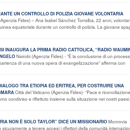
RANTE UN CONTROLLO DI POLIZIA GIOVANE VOLONTARIA
(Agenzia Fides) – Ana Isabel Sánchez Torralba, 22 anni, volontari
Guinea equatoriale durante un controllo di polizia. La giovane spa
 SI INAUGURA LA PRIMA RADIO CATTOLICA, “RADIO WAUMIN
Nairobi (Agenzia Fides) - “È la conclusione di un proces
ANGELO
di partenza di una nuova opera di evangelizzazione” afferma con
I DIALOGO TRA ETIOPIA ED ERITREA, PER COSTRUIRE UNA
Città del Vaticano (Agenzia Fides)- “Pace e riconciliazio
ASMARA
o condiviso e riflettuto insieme sulla situazione nei nostri paesi
Monrovia
ERIA NON È SOLO TAYLOR” DICE UN MISSIONARIO
 sicuramente a tenere accesi i riflettori della comunità internazio