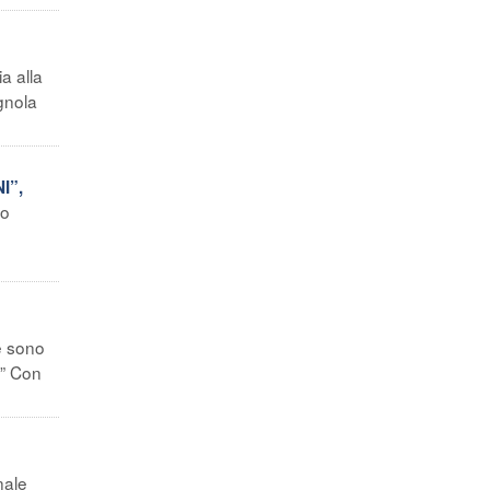
a alla
gnola
I”,
so
ne sono
.” Con
nale