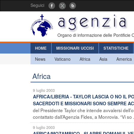
Seguici
Organo di informazione delle Pontificie
HOME
MISSIONARI UCCISI
STATISTICHE
News
Vaticano
Africa
Asia
America
Africa
9 luglio 2003
AFRICA/LIBERIA - TAYLOR LASCIA O NO IL 
SACERDOTI E MISSIONARI SONO SEMPRE A
del Presidente Taylor che intende avvalersi dell’of
contattato dall’Agenzia Fides, a Monrovia. “Vi so .
9 luglio 2003
AFRICA/MOZAMBICO - SI APRE DOMANI IL VE