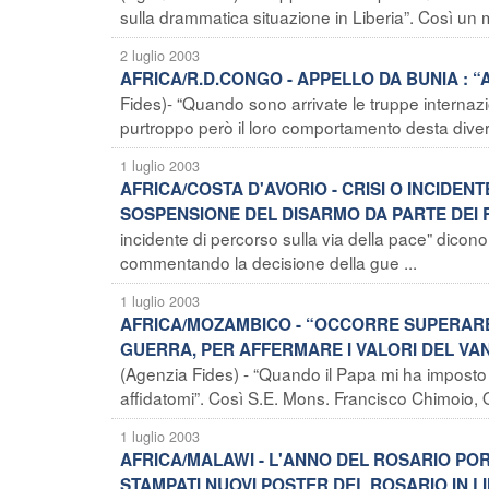
sulla drammatica situazione in Liberia”. Così un 
2 luglio 2003
AFRICA/R.D.CONGO - APPELLO DA BUNIA : “
Fides)- “Quando sono arrivate le truppe internazi
purtroppo però il loro comportamento desta divers
1 luglio 2003
AFRICA/COSTA D'AVORIO - CRISI O INCIDE
SOSPENSIONE DEL DISARMO DA PARTE DEI R
incidente di percorso sulla via della pace" dicono 
commentando la decisione della gue ...
1 luglio 2003
AFRICA/MOZAMBICO - “OCCORRE SUPERARE 
GUERRA, PER AFFERMARE I VALORI DEL VA
(Agenzia Fides) - “Quando il Papa mi ha imposto il 
affidatomi”. Così S.E. Mons. Francisco Chimoio,
1 luglio 2003
AFRICA/MALAWI - L'ANNO DEL ROSARIO POR
STAMPATI NUOVI POSTER DEL ROSARIO IN L