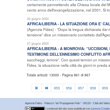
certamente permettendo alla Chiesa locale del M
cento anno dell'evangelizzazione, nel 2001. Si trat
30 giugno 2003
AFRICA/LIBERIA - LA SITUAZIONE ORA E’ C
(Agenzia Fides) - “Dopo la tregua dichiarata dai 
tensione” dice un missionario contattato dall’Agenz
27 giugno 2003
AFRICA/LIBERIA - A MONROVIA: “UCCISIONI
TESTIMONE DELL’ENNESIMO CONFLITTO AF
saccheggi, terrore”. Con questi termini un mission
Fides, la situazione nella città da giorni in preda ai
Totale articoli: 13000 - Pagina 861 di 867
855
856
857
858
859
Agenzia Fides - Palazzo “de Propaganda Fide” - 00120 - Città del Vat
I contenuti del sito sono pubblicati con
Licenza Creativ