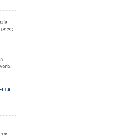
nzia
a pace;
un
vorio,
ELLA
 sta