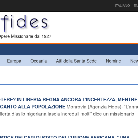
ITALIANO
EN
 Opere Missionarie dal 1927
Europa
Oceania
Atti della Santa Sede
Nomine
New
POTERE? IN LIBERIA REGNA ANCORA L’INCERTEZZA, MENTRE
Monrovia (Agenzia Fides)- “L’ann
CCANTO ALLA POPOLAZIONE
ferta d’asilo nigeriana lascia increduli molti” dice un missionario
..
RTICE DEI CAPI DI STATO DELL’UNIONE AFRICANA. “UNA