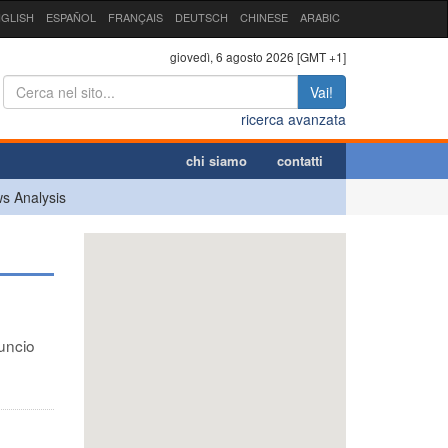
GLISH
ESPAÑOL
FRANÇAIS
DEUTSCH
CHINESE
ARABIC
giovedì, 6 agosto 2026 [GMT +1]
Vai!
ricerca avanzata
chi siamo
contatti
s Analysis
uncio