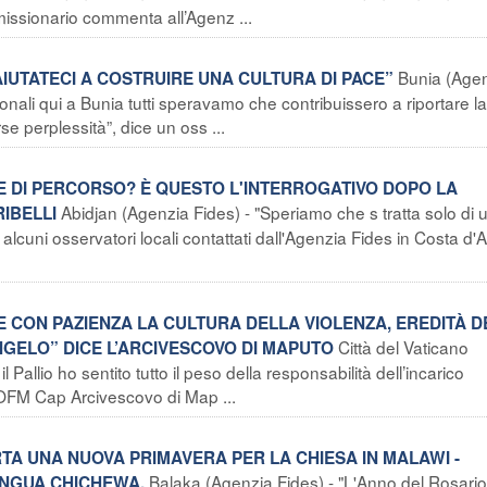
missionario commenta all’Agenz ...
Bunia (Age
AIUTATECI A COSTRUIRE UNA CULTURA DI PACE”
onali qui a Bunia tutti speravamo che contribuissero a riportare l
e perplessità”, dice un oss ...
NTE DI PERCORSO? È QUESTO L'INTERROGATIVO DOPO LA
Abidjan (Agenzia Fides) - "Speriamo che s tratta solo di 
IBELLI
alcuni osservatori locali contattati dall'Agenzia Fides in Costa d'A
CON PAZIENZA LA CULTURA DELLA VIOLENZA, EREDITÀ D
Città del Vaticano
NGELO” DICE L’ARCIVESCOVO DI MAPUTO
Pallio ho sentito tutto il peso della responsabilità dell’incarico
 OFM Cap Arcivescovo di Map ...
TA UNA NUOVA PRIMAVERA PER LA CHIESA IN MALAWI -
Balaka (Agenzia Fides) - "L'Anno del Rosario
INGUA CHICHEWA.