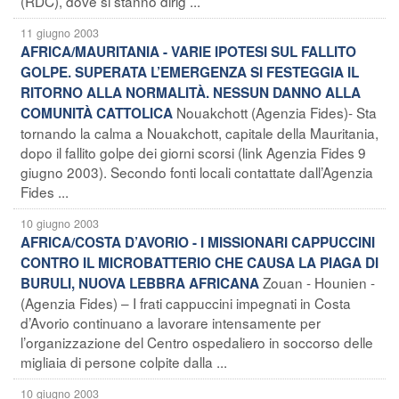
(RDC), dove si stanno dirig ...
11 giugno 2003
AFRICA/MAURITANIA - VARIE IPOTESI SUL FALLITO
GOLPE. SUPERATA L’EMERGENZA SI FESTEGGIA IL
RITORNO ALLA NORMALITÀ. NESSUN DANNO ALLA
Nouakchott (Agenzia Fides)- Sta
COMUNITÀ CATTOLICA
tornando la calma a Nouakchott, capitale della Mauritania,
dopo il fallito golpe dei giorni scorsi (link Agenzia Fides 9
giugno 2003). Secondo fonti locali contattate dall’Agenzia
Fides ...
10 giugno 2003
AFRICA/COSTA D’AVORIO - I MISSIONARI CAPPUCCINI
CONTRO IL MICROBATTERIO CHE CAUSA LA PIAGA DI
Zouan - Hounien -
BURULI, NUOVA LEBBRA AFRICANA
(Agenzia Fides) – I frati cappuccini impegnati in Costa
d’Avorio continuano a lavorare intensamente per
l’organizzazione del Centro ospedaliero in soccorso delle
migliaia di persone colpite dalla ...
10 giugno 2003