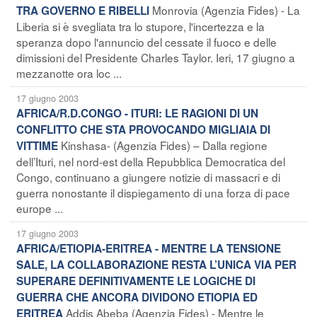
Monrovia (Agenzia Fides) - La
TRA GOVERNO E RIBELLI
Liberia si è svegliata tra lo stupore, l'incertezza e la
speranza dopo l'annuncio del cessate il fuoco e delle
dimissioni del Presidente Charles Taylor. Ieri, 17 giugno a
mezzanotte ora loc ...
17 giugno 2003
AFRICA/R.D.CONGO - ITURI: LE RAGIONI DI UN
CONFLITTO CHE STA PROVOCANDO MIGLIAIA DI
Kinshasa- (Agenzia Fides) – Dalla regione
VITTIME
dell’Ituri, nel nord-est della Repubblica Democratica del
Congo, continuano a giungere notizie di massacri e di
guerra nonostante il dispiegamento di una forza di pace
europe ...
17 giugno 2003
AFRICA/ETIOPIA-ERITREA - MENTRE LA TENSIONE
SALE, LA COLLABORAZIONE RESTA L’UNICA VIA PER
SUPERARE DEFINITIVAMENTE LE LOGICHE DI
GUERRA CHE ANCORA DIVIDONO ETIOPIA ED
Addis Abeba (Agenzia Fides) - Mentre le
ERITREA