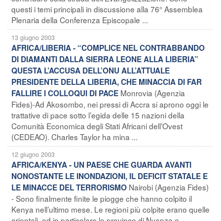
questi i temi principali in discussione alla 76° Assemblea
Plenaria della Conferenza Episcopale ...
13 giugno 2003
AFRICA/LIBERIA - “COMPLICE NEL CONTRABBANDO
DI DIAMANTI DALLA SIERRA LEONE ALLA LIBERIA”
QUESTA L’ACCUSA DELL’ONU ALL’ATTUALE
PRESIDENTE DELLA LIBERIA, CHE MINACCIA DI FAR
Monrovia (Agenzia
FALLIRE I COLLOQUI DI PACE
Fides)-Ad Akosombo, nei pressi di Accra si aprono oggi le
trattative di pace sotto l’egida delle 15 nazioni della
Comunità Economica degli Stati Africani dell’Ovest
(CEDEAO). Charles Taylor ha mina ...
12 giugno 2003
AFRICA/KENYA - UN PAESE CHE GUARDA AVANTI
NONOSTANTE LE INONDAZIONI, IL DEFICIT STATALE E
Nairobi (Agenzia Fides)
LE MINACCE DEL TERRORISMO
- Sono finalmente finite le piogge che hanno colpito il
Kenya nell’ultimo mese. Le regioni più colpite erano quelle
orientali, ed in particolare le province di Nyanza e