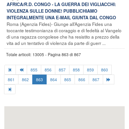
AFRICA/R.D. CONGO - LA GUERRA DEI VIGLIACCHI:
VIOLENZA SULLE DONNE! PUBBLICHIAMO
INTEGRALMENTE UNA E-MAIL GIUNTA DAL CONGO
Roma (Agenzia Fides)- Giunge all’Agenzia Fides una
toccante testimonianza di coraggio e di fedeltà al Vangelo
di una ragazza congolese che ha resistito a prezzo della
vita ad un tentativo di violenza da parte di guerr ...
Totale articoli: 13005 - Pagina 863 di 867
855
856
857
858
859
860
861
862
863
864
865
866
867