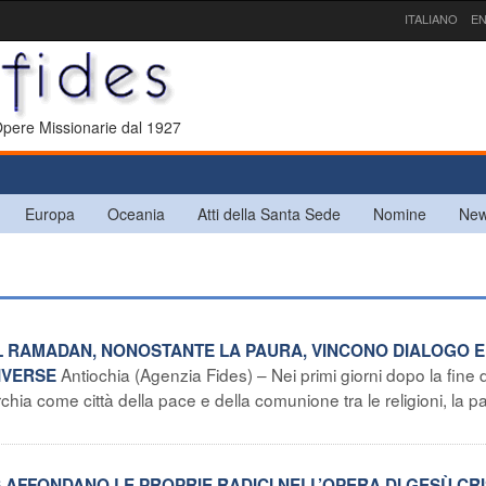
ITALIANO
EN
 Opere Missionarie dal 1927
Europa
Oceania
Atti della Santa Sede
Nomine
New
O IL RAMADAN, NONOSTANTE LA PAURA, VINCONO DIALOGO E
Antiochia (Agenzia Fides) – Nei primi giorni dopo la fine 
DIVERSE
rchia come città della pace e della comunione tra le religioni, la p
ARIS AFFONDANO LE PROPRIE RADICI NELL’OPERA DI GESÙ CR