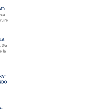
M":
esa
truire
LLA
, 3/a
e la
PA”
ONDO
E,