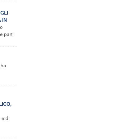
 GLI
 IN
do
e parti
 ha
LICO,
 e di