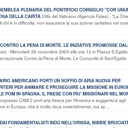
SEMBLEA PLENARIA DEL PONTIFICIO CONSIGLIO "COR UNU
Città del Vaticano (Agenzia Fides) - "La Chi
OSA DELLA CARITÀ
di chi è in difficoltà; non esaurisce la sua azione caritativa nel cos
CONTRO LA PENA DI MORTE. LE INIZIATIVE PROMOSSE DA
s) - Mercoledì 26 novembre 2003 alle ore 12 in Piazza S.Egidio
nternazionale Contro la Pena di Morte. La Comunità di Sant’Egidio 
ARIO AMERICANO PORTI UN SOFFIO DI ARIA NUOVA PER
CRITERI PER ANIMARE E PROSEGUIRE LA MISSIONE IN EURO
LE POM IN SPAGNA, IL PAESE CON PIU’ MISSIONARI NEL M
ngresso CAM 2 porti aria fresca per l’America e suggerisca agli
one in Europa, che è molto ricca materialmente, ma sp ...
 DAI FONDAMENTALISTI INDÙ NELL’ORISSA, BIBBIE BRUCIAT