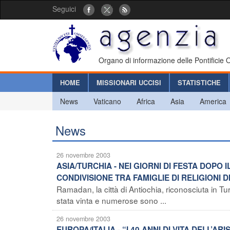
Seguici
Organo di informazione delle Pontificie
HOME
MISSIONARI UCCISI
STATISTICHE
News
Vaticano
Africa
Asia
America
News
26 novembre 2003
ASIA/TURCHIA - NEI GIORNI DI FESTA DOP
CONDIVISIONE TRA FAMIGLIE DI RELIGIONI 
Ramadan, la città di Antiochia, riconosciuta in Tu
stata vinta e numerose sono ...
26 novembre 2003
EUROPA/ITALIA - “I 40 ANNI DI VITA DELL’