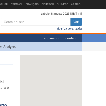
GLISH
ESPAÑOL
FRANÇAIS
DEUTSCH
CHINESE
ARABIC
sabato, 8 agosto 2026 [GMT +1]
Vai!
ricerca avanzata
chi siamo
contatti
s Analysis
del
aura è
ISTO