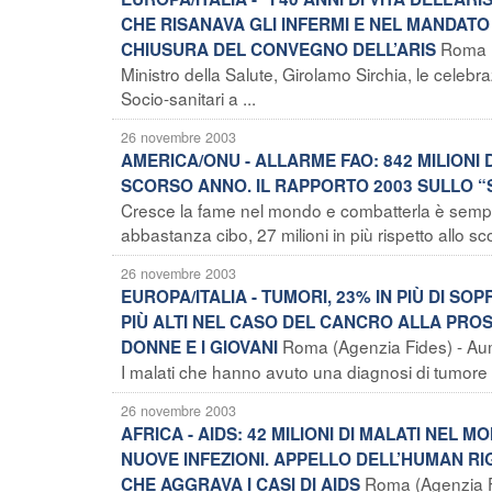
CHE RISANAVA GLI INFERMI E NEL MANDATO D
Roma (
CHIUSURA DEL CONVEGNO DELL’ARIS
Ministro della Salute, Girolamo Sirchia, le celebrazi
Socio-sanitari a ...
26 novembre 2003
AMERICA/ONU - ALLARME FAO: 842 MILIONI 
SCORSO ANNO. IL RAPPORTO 2003 SULLO “
Cresce la fame nel mondo e combatterla è sempre
abbastanza cibo, 27 milioni in più rispetto allo sc
26 novembre 2003
EUROPA/ITALIA - TUMORI, 23% IN PIÙ DI SOP
PIÙ ALTI NEL CASO DEL CANCRO ALLA PROS
Roma (Agenzia Fides) - Aumen
DONNE E I GIOVANI
I malati che hanno avuto una diagnosi di tumore 
26 novembre 2003
AFRICA - AIDS: 42 MILIONI DI MALATI NEL M
NUOVE INFEZIONI. APPELLO DELL’HUMAN RI
Roma (Agenzia Fi
CHE AGGRAVA I CASI DI AIDS