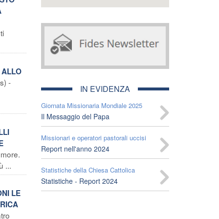
A
ti
O ALLO
) -
IN EVIDENZA
Giornata Missionaria Mondiale 2025
Il Messaggio del Papa
LLI
Missionari e operatori pastorali uccisi
E
Report nell'anno 2024
tumore.
 ...
Statistiche della Chiesa Cattolica
Statistiche - Report 2024
ONI LE
FRICA
tro