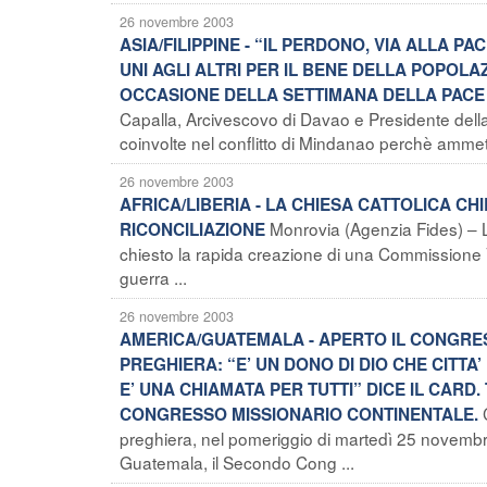
26 novembre 2003
ASIA/FILIPPINE - “IL PERDONO, VIA ALLA PA
UNI AGLI ALTRI PER IL BENE DELLA POPOL
OCCASIONE DELLA SETTIMANA DELLA PACE 
Capalla, Arcivescovo di Davao e Presidente della 
coinvolte nel conflitto di Mindanao perchè ammet
26 novembre 2003
AFRICA/LIBERIA - LA CHIESA CATTOLICA CH
Monrovia (Agenzia Fides) – L
RICONCILIAZIONE
chiesto la rapida creazione di una Commissione V
guerra ...
26 novembre 2003
AMERICA/GUATEMALA - APERTO IL CONGRESS
PREGHIERA: “E’ UN DONO DI DIO CHE CITTA
E’ UNA CHIAMATA PER TUTTI” DICE IL CAR
CONGRESSO MISSIONARIO CONTINENTALE.
preghiera, nel pomeriggio di martedì 25 novembre 
Guatemala, il Secondo Cong ...