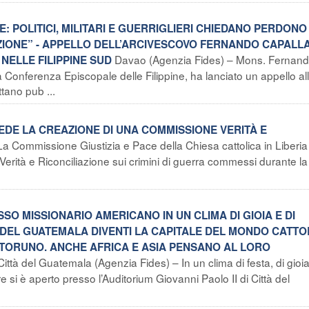
CE: POLITICI, MILITARI E GUERRIGLIERI CHIEDANO PERDONO
AZIONE” - APPELLO DELL’ARCIVESCOVO FERNANDO CAPALLA
Davao (Agenzia Fides) – Mons. Fernan
NELLE FILIPPINE SUD
Conferenza Episcopale delle Filippine, ha lanciato un appello all
tano pub ...
IEDE LA CREAZIONE DI UNA COMMISSIONE VERITÀ E
a Commissione Giustizia e Pace della Chiesa cattolica in Liberia
erità e Riconciliazione sui crimini di guerra commessi durante la
O MISSIONARIO AMERICANO IN UN CLIMA DI GIOIA E DI
’ DEL GUATEMALA DIVENTI LA CAPITALE DEL MONDO CATTO
D. TORUNO. ANCHE AFRICA E ASIA PENSANO AL LORO
Città del Guatemala (Agenzia Fides) – In un clima di festa, di gioia
si è aperto presso l’Auditorium Giovanni Paolo II di Città del