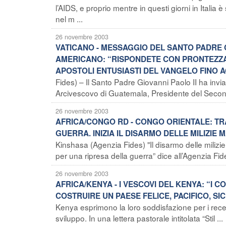
l’AIDS, e proprio mentre in questi giorni in Italia
nel m ...
26 novembre 2003
VATICANO - MESSAGGIO DEL SANTO PADRE 
AMERICANO: “RISPONDETE CON PRONTEZZA 
APOSTOLI ENTUSIASTI DEL VANGELO FINO A
Fides) – Il Santo Padre Giovanni Paolo II ha in
Arcivescovo di Guatemala, Presidente del Secon
26 novembre 2003
AFRICA/CONGO RD - CONGO ORIENTALE: TR
GUERRA. INIZIA IL DISARMO DELLE MILIZIE 
Kinshasa (Agenzia Fides) "Il disarmo delle miliz
per una ripresa della guerra” dice all’Agenzia Fi
26 novembre 2003
AFRICA/KENYA - I VESCOVI DEL KENYA: “I C
COSTRUIRE UN PAESE FELICE, PACIFICO, S
Kenya esprimono la loro soddisfazione per i rece
sviluppo. In una lettera pastorale intitolata “Stil ...