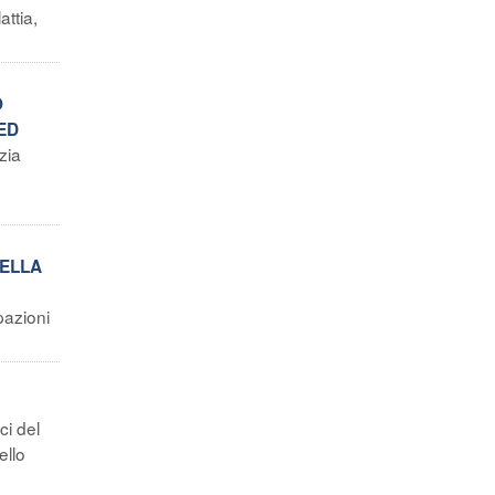
attia,
O
ED
zia
DELLA
pazioni
ci del
ello