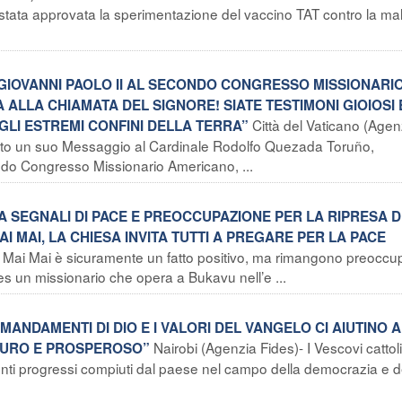
 è stata approvata la sperimentazione del vaccino TAT contro la mal
GIOVANNI PAOLO II AL SECONDO CONGRESSO MISSIONARI
ALLA CHIAMATA DEL SIGNORE! SIATE TESTIMONI GIOIOSI 
Città del Vaticano (Agen
GLI ESTREMI CONFINI DELLA TERRA”
viato un suo Messaggio al Cardinale Rodolfo Quezada Toruño,
do Congresso Missionario Americano, ...
A SEGNALI DI PACE E PREOCCUPAZIONE PER LA RIPRESA 
MAI MAI, LA CHIESA INVITA TUTTI A PREGARE PER LA PACE
ie Mai Mai è sicuramente un fatto positivo, ma rimangono preoccu
des un missionario che opera a Bukavu nell’e ...
OMANDAMENTI DI DIO E I VALORI DEL VANGELO CI AIUTINO A
Nairobi (Agenzia Fides)- I Vescovi cattoli
ICURO E PROSPEROSO”
nti progressi compiuti dal paese nel campo della democrazia e d