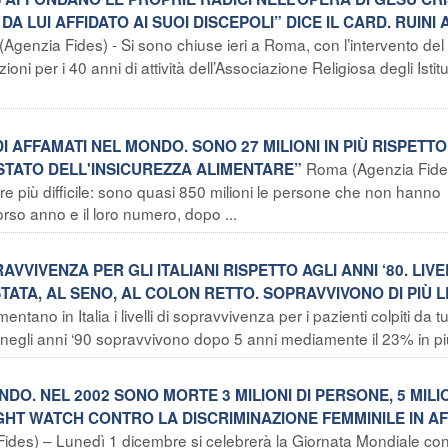
A LUI AFFIDATO AI SUOI DISCEPOLI” DICE IL CARD. RUINI 
Agenzia Fides) - Si sono chiuse ieri a Roma, con l’intervento del
oni per i 40 anni di attività dell’Associazione Religiosa degli Istitu
DI AFFAMATI NEL MONDO. SONO 27 MILIONI IN PIÙ RISPETT
Roma (Agenzia Fides
STATO DELL'INSICUREZZA ALIMENTARE”
 più difficile: sono quasi 850 milioni le persone che non hanno
orso anno e il loro numero, dopo ...
RAVVIVENZA PER GLI ITALIANI RISPETTO AGLI ANNI ‘80. LIVE
TATA, AL SENO, AL COLON RETTO. SOPRAVVIVONO DI PIÙ L
tano in Italia i livelli di sopravvivenza per i pazienti colpiti da 
negli anni ‘90 sopravvivono dopo 5 anni mediamente il 23% in più
ONDO. NEL 2002 SONO MORTE 3 MILIONI DI PERSONE, 5 MILI
GHT WATCH CONTRO LA DISCRIMINAZIONE FEMMINILE IN A
des) – Lunedì 1 dicembre si celebrerà la Giornata Mondiale con