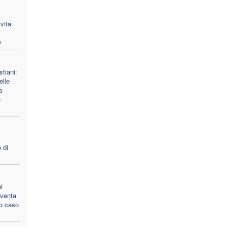
vita
e
stiani:
lle
a
e
 di
i
 sventa
to caso