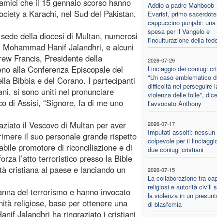
lamici che il 15 gennaio scorso hanno
Addio a padre Mahboob
Society a Karachi, nel Sud del Pakistan,
Evarist, primo sacerdote
cappuccino punjabi: una 
spesa per il Vangelo e
 sede della diocesi di Multan, numerosi
l'inculturazione della fed
ri Mohammad Hanif Jalandhri, e alcuni
rew Francis, Presidente della
2026-07-29
seno alla Conferenza Episcopale del
Linciaggio dei coniugi cri
"Un caso emblematico de
lla Bibbia e del Corano. I partecipanti
difficoltà nel perseguire l
ani, si sono uniti nel pronunciare
violenza delle folle", dic
co di Assisi, “Signore, fa di me uno
l’avvocato Anthony
aziato il Vescovo di Multan per aver
2026-07-17
Imputati assolti: nessun
rimere il suo personale grande rispetto
colpevole per il linciaggio
abile promotore di riconciliazione e di
due coniugi cristiani
rza l’atto terroristico presso la Bible
tà cristiana al paese e lanciando un
2026-07-15
La collaborazione tra cap
religiosi e autorità civili
ndanna del terrorismo e hanno invocato
la violenza in un presun
tà religiose, base per ottenere una
di blasfemia
if Jalandhri ha ringraziato i cristiani