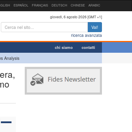
GLISH
ESPAÑOL
FRANÇAIS
DEUTSCH
CHINESE
ARABIC
giovedì, 6 agosto 2026 [GMT +1]
Vai!
ricerca avanzata
chi siamo
contatti
s Analysis
era,
smo