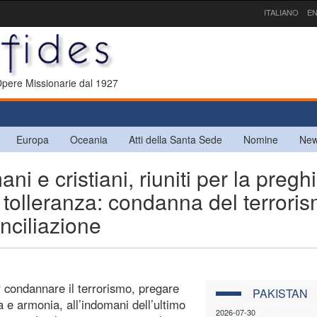
ITALIANO
EN
 Opere Missionarie dal 1927
Europa
Oceania
Atti della Santa Sede
Nomine
New
e cristiani, riuniti per la preghi
tolleranza: condanna del terrori
nciliazione
r condannare il terrorismo, pregare
PAKISTAN
 e armonia, all’indomani dell’ultimo
2026-07-30