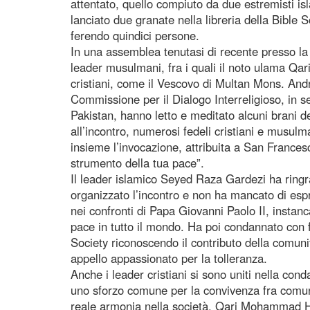
attentato, quello compiuto da due estremisti is
lanciato due granate nella libreria della Bible 
ferendo quindici persone.
In una assemblea tenutasi di recente presso la
leader musulmani, fra i quali il noto ulama Qa
cristiani, come il Vescovo di Multan Mons. And
Commissione per il Dialogo Interreligioso, in 
Pakistan, hanno letto e meditato alcuni brani de
all’incontro, numerosi fedeli cristiani e musulm
insieme l’invocazione, attribuita a San Frances
strumento della tua pace”.
Il leader islamico Seyed Raza Gardezi ha ringr
organizzato l’incontro e non ha mancato di esp
nei confronti di Papa Giovanni Paolo II, instanc
pace in tutto il mondo. Ha poi condannato con fo
Society riconoscendo il contributo della comuni
appello appassionato per la tolleranza.
Anche i leader cristiani si sono uniti nella co
uno sforzo comune per la convivenza fra comuni
reale armonia nella società. Qari Mohammad Han