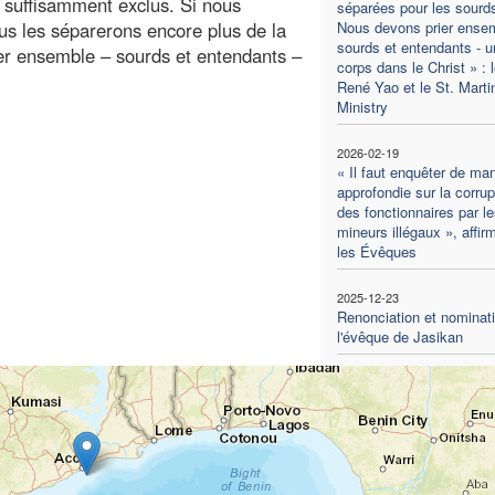
 suffisamment exclus. Si nous
séparées pour les sourd
s les séparerons encore plus de la
Nous devons prier ensem
sourds et entendants - u
r ensemble – sourds et entendants –
corps dans le Christ » : 
René Yao et le St. Marti
Ministry
2026-02-19
« Il faut enquêter de man
approfondie sur la corrup
des fonctionnaires par le
mineurs illégaux », affir
les Évêques
2025-12-23
Renonciation et nominat
l'évêque de Jasikan