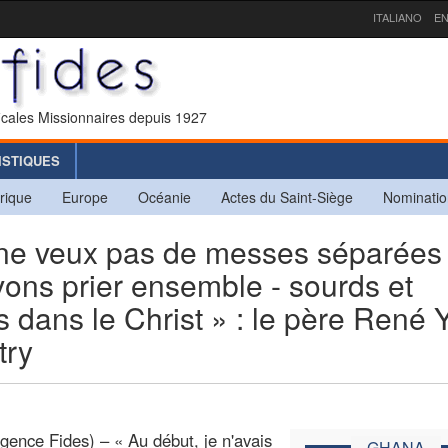
ITALIANO
EN
icales Missionnaires depuis 1927
ISTIQUES
rique
Europe
Océanie
Actes du Saint-Siège
Nominatio
e veux pas de messes séparées
ons prier ensemble - sourds et
s dans le Christ » : le père René 
try
gence Fides) – « Au début, je n'avais
GHANA