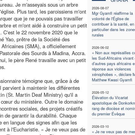
ureau. Je m'asseyais sous un arbre
2026-08-07
'église. Plus tard, les paroissiens m'ont
Mgr Gyamfi réaffirme la
arquer que je ne pouvais pas travailler
volonté de l'Église de
contribuer à la santé, en
arbre et m'ont aidé à construire un petit
particulier dans les zone
. C'est le 22 novembre 2020 que le
rurales
é Yao, prêtre de la Société des
 Africaines (SMA), a officiellement
2026-06-02
 Pastorale des Sourds à Madina, Accra.
« Non aux représailles c
les Sud-Africains vivant
hui, le père René travaille avec un petit
d’autres pays africains e
es.
réponse aux violences
xénophobes », déclare 
Matthew Kwasi Gyamfi
ssionnaire témoigne que, grâce à de
l parvient à maintenir les différentes
2026-05-12
n (St. Martin Deaf Ministry) qu'il a
Élévation du Vicariat
au cœur du ministère. Outre le domaine
apostolique de Donkork
contres sociales, des projets créatifs
rang de diocèse et nomi
du premier Évêque
in de garantir la durabilité. Chaque
 en langue des signes afin que les
2026-03-10
nt à l'Eucharistie. « Je ne veux pas de
« Je ne veux pas de me