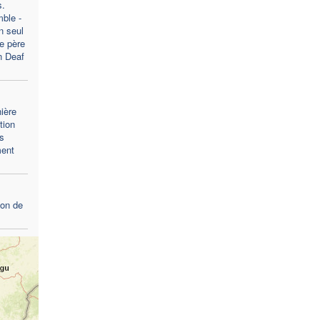
s.
ble -
n seul
le père
n Deaf
ière
tion
s
ment
ion de