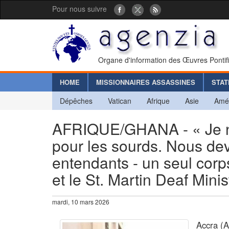
Pour nous suivre
Organe d'information des Œuvres Pontif
HOME
MISSIONNAIRES ASSASSINES
STAT
Dépêches
Vatican
Afrique
Asie
Amé
AFRIQUE/GHANA - « Je n
pour les sourds. Nous dev
entendants - un seul corp
et le St. Martin Deaf Minis
mardi, 10 mars 2026
Accra (A