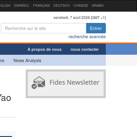
GLISH
ESPAÑOL
FRANÇAIS
DEUTSCH
CHINESE
ARABIC
vendredi, 7 août 2026 [GMT +1]
Entrer
recherche avancée
A propos de nous
nous contacter
ns
News Analysis
Yao