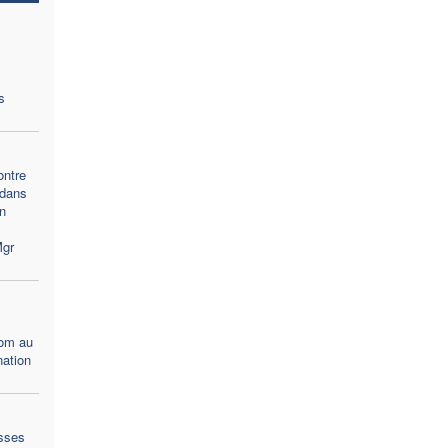
s
ontre
 dans
n
Mgr
rom au
nation
sses