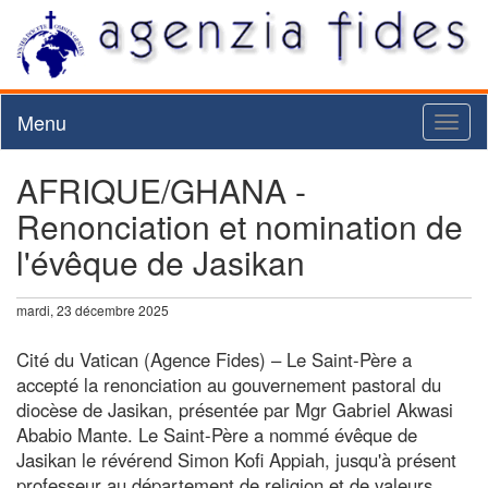
Menu
Toggl
naviga
AFRIQUE/GHANA -
Renonciation et nomination de
l'évêque de Jasikan
mardi, 23 décembre 2025
Cité du Vatican (Agence Fides) – Le Saint-Père a
accepté la renonciation au gouvernement pastoral du
diocèse de Jasikan, présentée par Mgr Gabriel Akwasi
Ababio Mante. Le Saint-Père a nommé évêque de
Jasikan le révérend Simon Kofi Appiah, jusqu'à présent
professeur au département de religion et de valeurs