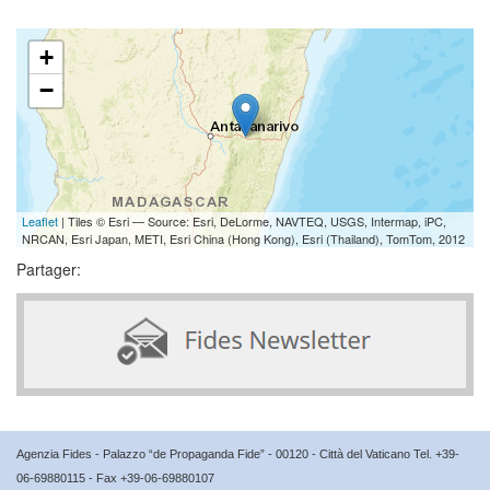
+
−
Leaflet
| Tiles © Esri — Source: Esri, DeLorme, NAVTEQ, USGS, Intermap, iPC,
NRCAN, Esri Japan, METI, Esri China (Hong Kong), Esri (Thailand), TomTom, 2012
Partager:
Agenzia Fides - Palazzo “de Propaganda Fide” - 00120 - Città del Vaticano Tel. +39-
06-69880115 - Fax +39-06-69880107