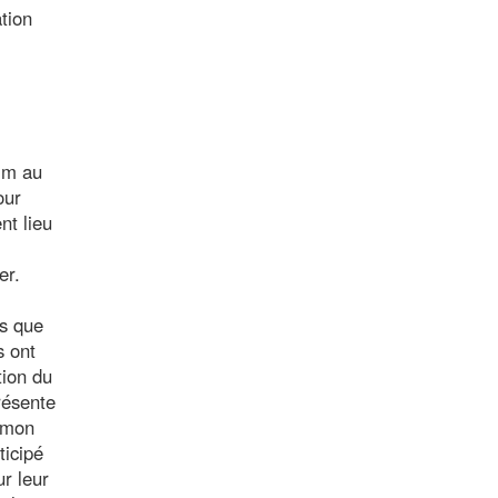
ation
rim au
our
nt lieu
er.
ts que
s ont
tion du
résente
e mon
ticipé
r leur