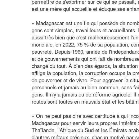
permettre de s'exprimer sur ce qui se passait, a
est une mère qui accueille et éduque ses enfan
« Madagascar est une île qui possède de nombr
gens sont simples, travailleurs et accueillants
aussi très bien que c'est malheureusement l'u
mondiale, en 2022, 75 % de sa population, com
pauvreté. Depuis 1960, année de l'indépendanc
et de gouvernements qui ont fait de nombreuse
changé du tout. À bien des égards, la situatio
afflige la population, la corruption occupe la
de gouverner et de vivre. Pour aggraver la situa
personnels et jamais au bien commun, sans fai
gens. Il n'y a jamais eu de réforme agricole. Il
routes sont toutes en mauvais état et les bâti
« On ne peut pas dire avec certitude à qui in
Madagascar pour servir leurs propres intérêts :
Thaïlande, l'Afrique du Sud et les Émirats arabe
d'autres métaux précieux, chacun motivé par se