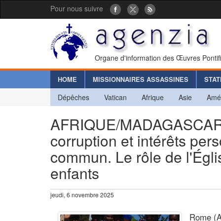
Pour nous suivre
Organe d'information des Œuvres Pontif
HOME
MISSIONNAIRES ASSASSINES
STAT
Dépêches
Vatican
Afrique
Asie
Amé
AFRIQUE/MADAGASCAR -
corruption et intérêts per
commun. Le rôle de l'Égli
enfants
jeudi, 6 novembre 2025
Rome (Ag