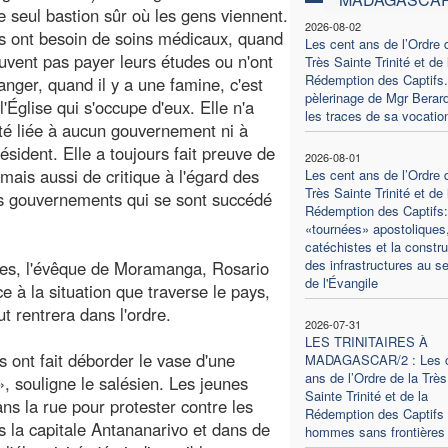
le seul bastion sûr où les gens viennent.
2026-08-02
s ont besoin de soins médicaux, quand
Les cent ans de l’Ordre 
euvent pas payer leurs études ou n'ont
Très Sainte Trinité et de 
Rédemption des Captifs.
anger, quand il y a une famine, c'est
pèlerinage de Mgr Berard
l'Église qui s'occupe d'eux. Elle n'a
les traces de sa vocatio
té liée à aucun gouvernement ni à
ésident. Elle a toujours fait preuve de
2026-08-01
 mais aussi de critique à l'égard des
Les cent ans de l’Ordre 
Très Sainte Trinité et de 
ts gouvernements qui se sont succédé
Rédemption des Captifs:
«tournées» apostoliques,
catéchistes et la constru
des infrastructures au se
des, l'évêque de Moramanga, Rosario
de l'Évangile
 à la situation que traverse le pays,
ut rentrera dans l'ordre.
2026-07-31
LES TRINITAIRES À
s ont fait déborder le vase d'une
MADAGASCAR/2 : Les 
ans de l’Ordre de la Très
», souligne le salésien. Les jeunes
Sainte Trinité et de la
ns la rue pour protester contre les
Rédemption des Captifs 
ns la capitale Antananarivo et dans de
hommes sans frontières