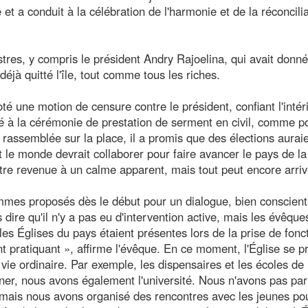
et a conduit à la célébration de l'harmonie et de la réconcili
istres, y compris le président Andry Rajoelina, qui avait donné
déjà quitté l'île, tout comme tous les riches.
oté une motion de censure contre le président, confiant l'inté
té à la cérémonie de prestation de serment en civil, comme p
 rassemblée sur la place, il a promis que des élections auraie
t le monde devrait collaborer pour faire avancer le pays de la
être revenue à un calme apparent, mais tout peut encore arriv
mmes proposés dès le début pour un dialogue, bien conscien
dire qu'il n'y a pas eu d'intervention active, mais les évêque
les Églises du pays étaient présentes lors de la prise de fonc
ant pratiquant », affirme l'évêque. En ce moment, l'Église se p
vie ordinaire. Par exemple, les dispensaires et les écoles d
er, nous avons également l'université. Nous n'avons pas par
, mais nous avons organisé des rencontres avec les jeunes pou