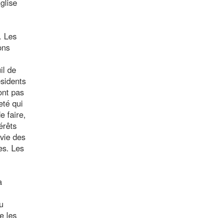
glise
. Les
ons
il de
ésidents
ont pas
eté qui
e faire,
érêts
vie des
es. Les
à
u
e les