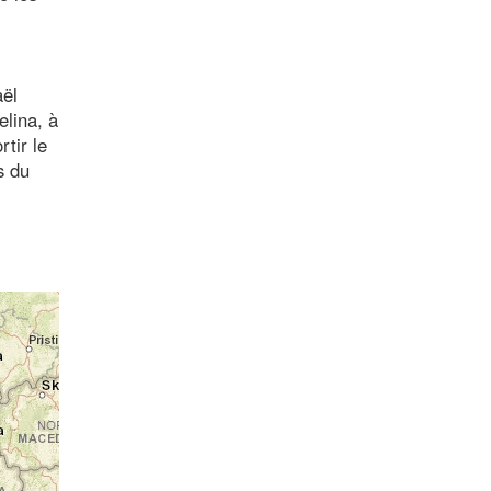
aël
elina, à
tir le
s du