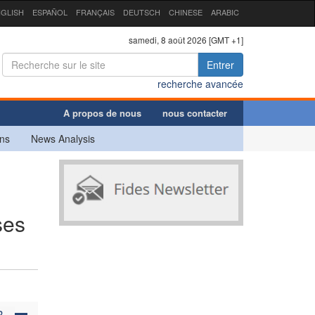
GLISH
ESPAÑOL
FRANÇAIS
DEUTSCH
CHINESE
ARABIC
samedi, 8 août 2026 [GMT +1]
Entrer
recherche avancée
A propos de nous
nous contacter
ns
News Analysis
ses
R