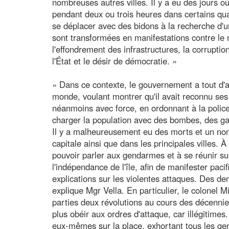
nombreuses autres villes. Il y a eu des jours où 
pendant deux ou trois heures dans certains quar
se déplacer avec des bidons à la recherche d'u
sont transformées en manifestations contre le
l'effondrement des infrastructures, la corrupt
l'État et le désir de démocratie. »
« Dans ce contexte, le gouvernement a tout d'a
monde, voulant montrer qu'il avait reconnu ses
néanmoins avec force, en ordonnant à la polic
charger la population avec des bombes, des g
Il y a malheureusement eu des morts et un no
capitale ainsi que dans les principales villes. 
pouvoir parler aux gendarmes et à se réunir su
l'indépendance de l'île, afin de manifester pa
explications sur les violentes attaques. Des de
explique Mgr Vella. En particulier, le colonel 
parties deux révolutions au cours des décenni
plus obéir aux ordres d'attaque, car illégitimes.
eux-mêmes sur la place, exhortant tous les gen