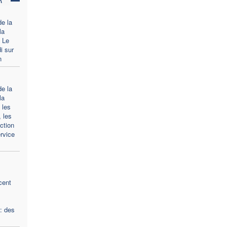
de la
la
 Le
i sur
n
de la
la
 les
 les
ction
rvice
cent
: des