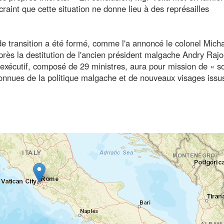
craint que cette situation ne donne lieu à des représailles
e transition a été formé, comme l'a annoncé le colonel Mich
près la destitution de l'ancien président malgache Andry Rajo
'exécutif, composé de 29 ministres, aura pour mission de « sor
 connues de la politique malgache et de nouveaux visages issu