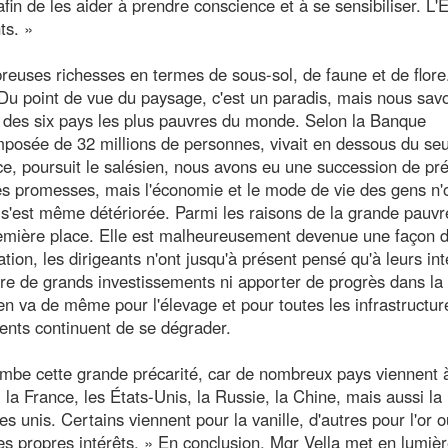
fin de les aider à prendre conscience et à se sensibiliser. L'É
ts. »
euses richesses en termes de sous-sol, de faune et de flore
. Du point de vue du paysage, c'est un paradis, mais nous sav
n des six pays les plus pauvres du monde. Selon la Banque
posée de 32 millions de personnes, vivait en dessous du seu
e, poursuit le salésien, nous avons eu une succession de pr
s promesses, mais l'économie et le mode de vie des gens n'
n s'est même détériorée. Parmi les raisons de la grande pauvr
 première place. Elle est malheureusement devenue une façon d
tion, les dirigeants n'ont jusqu'à présent pensé qu'à leurs int
re de grands investissements ni apporter de progrès dans la 
 en va de même pour l'élevage et pour toutes les infrastructur
ments continuent de se dégrader.
combe cette grande précarité, car de nombreux pays viennent 
 la France, les États-Unis, la Russie, la Chine, mais aussi la
s unis. Certains viennent pour la vanille, d'autres pour l'or o
s propres intérêts. » En conclusion, Mgr Vella met en lumièr