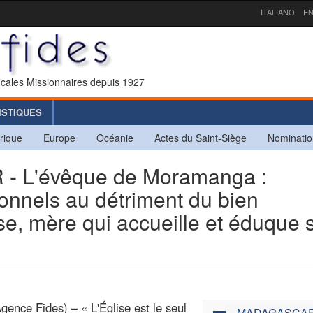
ITALIANO
EN
icales Missionnaires depuis 1927
ISTIQUES
rique
Europe
Océanie
Actes du Saint-Siège
Nominatio
 L'évêque de Moramanga :
sonnels au détriment du bien
se, mère qui accueille et éduque 
ence Fides) – « L'Église est le seul
MADAGASCA