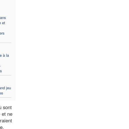
ans
e et
ers
e à la
s
ts
and jeu
es
ù sont
 et ne
raient
e.