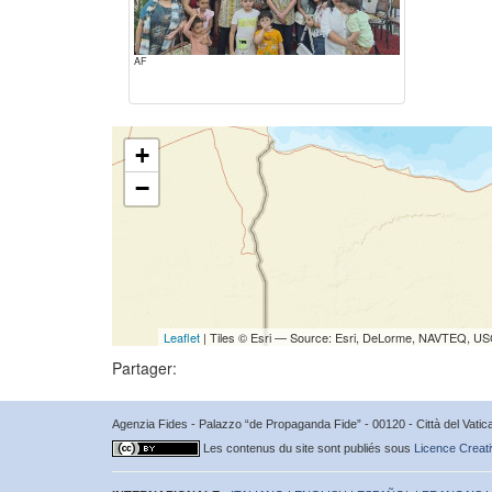
AF
+
−
Leaflet
| Tiles © Esri — Source: Esri, DeLorme, NAVTEQ, USG
Partager:
Agenzia Fides - Palazzo “de Propaganda Fide” - 00120 - Città del Vat
Les contenus du site sont publiés sous
Licence Creati