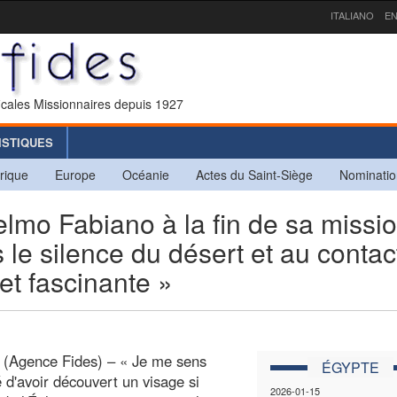
ITALIANO
EN
icales Missionnaires depuis 1927
ISTIQUES
rique
Europe
Océanie
Actes du Saint-Siège
Nominatio
o Fabiano à la fin de sa missi
 le silence du désert et au contac
 et fascinante »
 (Agence Fides) – « Je me sens
ÉGYPTE
é d'avoir découvert un visage si
2026-01-15