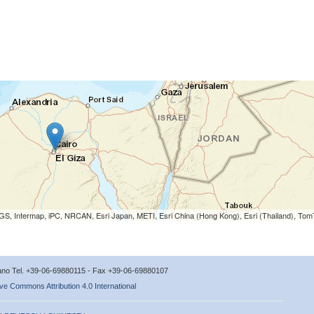
S, Intermap, iPC, NRCAN, Esri Japan, METI, Esri China (Hong Kong), Esri (Thailand), To
icano Tel. +39-06-69880115 - Fax +39-06-69880107
ve Commons Attribution 4.0 International