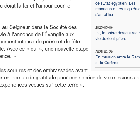
de l'État égyptien. Les
 doigt la foi et l'amour pour le
réactions et les inquiétu
s'amplifient
 » au Seigneur dans la Société des
2025-05-06
Ici, la prière devient vie 
ie à l'annonce de l'Évangile aux
vie devient prière
 moment intense de prière et de fête
uple. Avec ce « oui », une nouvelle étape
2025-03-20
ence. »
En mission entre le Ra
et le Carême
des sourires et des embrassades avant
r est rempli de gratitude pour ces années de vie missionnair
xpériences vécues sur cette terre ».