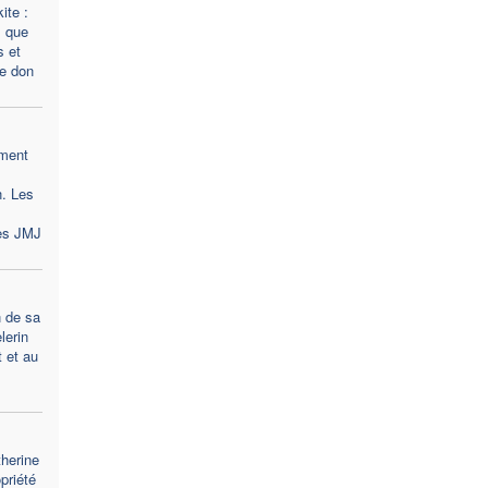
ite :
» que
s et
e don
ement
. Les
nes JMJ
n de sa
lerin
t et au
herine
priété