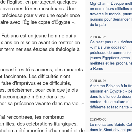
t de l'Église, en partageant quelques
Mgr Chami, Évêque melk
 avec mes frères musulmans. Une
en ces « jours difficiles 
traverse le monde, prion
 précieuse pour vivre une expérience
jeûnons pour demander l
aire avec l'Église copte d'Égypte ».
de la paix
 Fabiano est un jeune homme qui a
2025-07-23
x ans en mission avant de rentrer en
Ce n'est pas un « évén
», mais une occasion
our terminer ses études de théologie à
précieuse de communion
jeunes Égyptiens grecs-
melkites et les prochai
à Rome
 monastères très anciens, des minarets
et fascinante. Les difficultés n'ont
2025-06-04
aite d'imprévus et de difficultés,
Anselmo Fabiano à la fi
'est précisément pour cela que je dis
mission en Égypte : « pè
 et accompagné même dans les
dans le silence du déser
contact d'une culture si
cher sa présence vivante dans ma vie. »
différente et fascinante »
'ai rencontrées, les nombreux
2025-05-30
milles, des célébrations liturgiques,
Le monastère Sainte-Cat
otidien a été imprégné d'humanité et de
dans le Sinaï devient pro