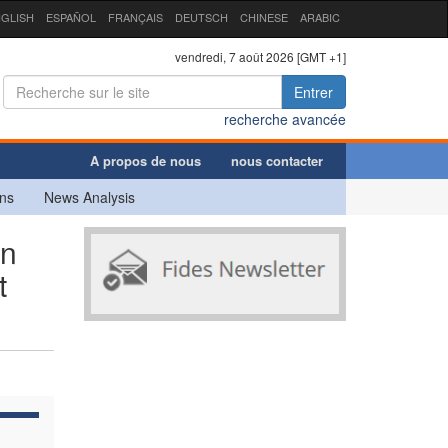
GLISH
ESPAÑOL
FRANÇAIS
DEUTSCH
CHINESE
ARABIC
vendredi, 7 août 2026 [GMT +1]
Entrer
recherche avancée
A propos de nous
nous contacter
ns
News Analysis
on
t