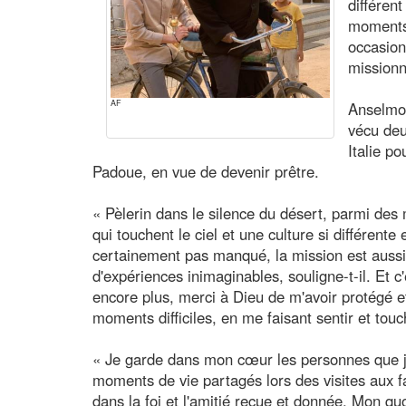
différen
moments
occasion
missionn
AF
Anselmo
vécu deu
Italie p
Padoue, en vue de devenir prêtre.
« Pèlerin dans le silence du désert, parmi des
qui touchent le ciel et une culture si différente 
certainement pas manqué, la mission est aussi f
d'expériences inimaginables, souligne-t-il. Et c
encore plus, merci à Dieu de m'avoir protégé
moments difficiles, en me faisant sentir et tou
« Je garde dans mon cœur les personnes que j
moments de vie partagés lors des visites aux fa
dans la foi et l'amitié reçue et donnée. Mon qu