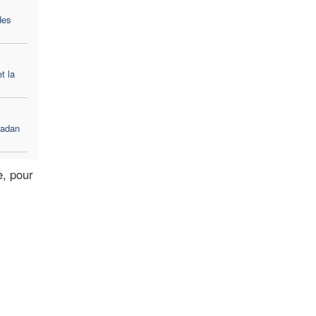
des
et la
madan
e, pour