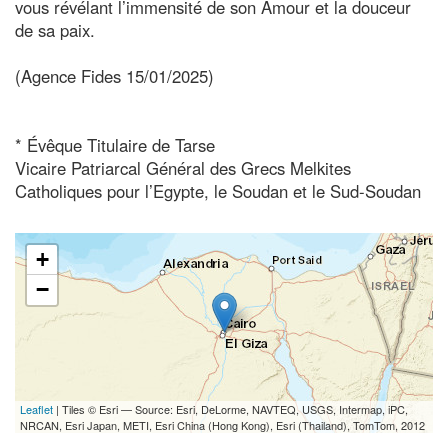
vous révélant l’immensité de son Amour et la douceur
de sa paix.
(Agence Fides 15/01/2025)
* Évêque Titulaire de Tarse
Vicaire Patriarcal Général des Grecs Melkites
Catholiques pour l’Egypte, le Soudan et le Sud-Soudan
+
−
Leaflet
| Tiles © Esri — Source: Esri, DeLorme, NAVTEQ, USGS, Intermap, iPC,
NRCAN, Esri Japan, METI, Esri China (Hong Kong), Esri (Thailand), TomTom, 2012