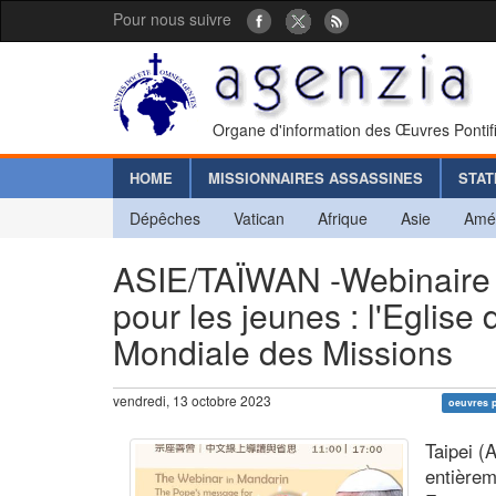
Pour nous suivre
Organe d'information des Œuvres Pontif
HOME
MISSIONNAIRES ASSASSINES
STAT
Dépêches
Vatican
Afrique
Asie
Amé
ASIE/TAÏWAN -Webinaire en
pour les jeunes : l'Eglis
Mondiale des Missions
vendredi, 13 octobre 2023
oeuvres p
Taipei (
entièrem