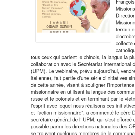
François
Missions 
Directio
Missionn
terrain 
d'octobr
collecte
catholiqu
tous ceux qui parlent le chinois, la langue la 
collaboration avec le Secrétariat international 
(UPM). Le webinaire, prévu aujourd'hui, vendr
italienne), fait partie d'une série d'initiatives
de cette année, visant à souligner l'importance d
missionnaire en utilisant la langue des commu
russe et le polonais et en terminant par le vi
l'esprit avec lequel nous réalisons ces initiativ
et l'action missionnaire", a commenté le pèr
secrétaire général de l' UPM, qui s'est efforcé
possible parmi les directions nationales des OP
se trouvent quelques membres de la communau