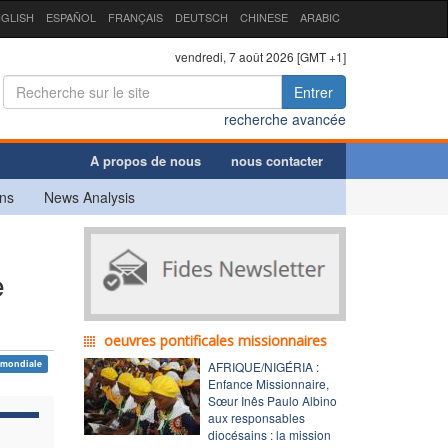
GLISH
ESPAÑOL
FRANÇAIS
DEUTSCH
CHINESE
ARABIC
vendredi, 7 août 2026 [GMT +1]
Entrer
recherche avancée
A propos de nous
nous contacter
ns
News Analysis
e
oeuvres pontificales missionnaires
 mondiale
AFRIQUE/NIGÉRIA :
Enfance Missionnaire,
Sœur Inês Paulo Albino
aux responsables
diocésains : la mission