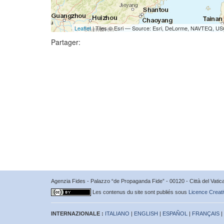
Leaflet
| Tiles © Esri — Source: Esri, DeLorme, NAVTEQ, USG
Partager:
Agenzia Fides - Palazzo “de Propaganda Fide” - 00120 - Città del Vat
Les contenus du site sont publiés sous
Licence Creati
INTERNAZIONALE :
ITALIANO
|
ENGLISH
|
ESPAÑOL
|
FRANÇAIS
|