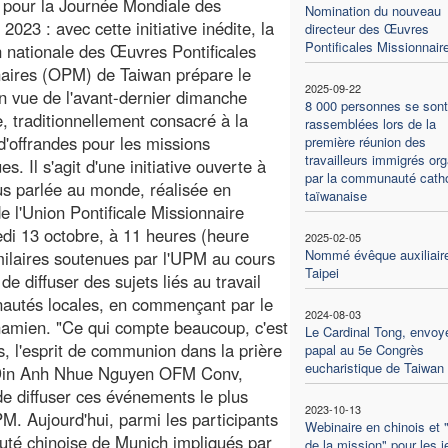
 pour la Journée Mondiale des
Nomination du nouveau
2023 : avec cette initiative inédite, la
directeur des Œuvres
Pontificales Missionnair
n nationale des Œuvres Pontificales
aires (OPM) de Taiwan prépare le
2025-09-22
en vue de l'avant-dernier dimanche
8 000 personnes se sont
e, traditionnellement consacré à la
rassemblées lors de la
 d'offrandes pour les missions
première réunion des
travailleurs immigrés or
es. Il s'agit d'une initiative ouverte à
par la communauté catho
plus parlée au monde, réalisée en
taïwanaise
de l'Union Pontificale Missionnaire
edi 13 octobre, à 11 heures (heure
2025-02-05
Nommé évêque auxiliair
 similaires soutenues par l'UPM au cours
Taipei
e diffuser des sujets liés au travail
nautés locales, en commençant par le
2024-08-03
etnamien. "Ce qui compte beaucoup, c'est
Le Cardinal Tong, envoy
es, l'esprit de communion dans la prière
papal au 5e Congrès
eucharistique de Taiwan
e Din Anh Nhue Nguyen OFM Conv,
 de diffuser ces événements le plus
2023-10-13
M. Aujourd'hui, parmi les participants
Webinaire en chinois et 
té chinoise de Munich impliqués par
de la mission" pour les 