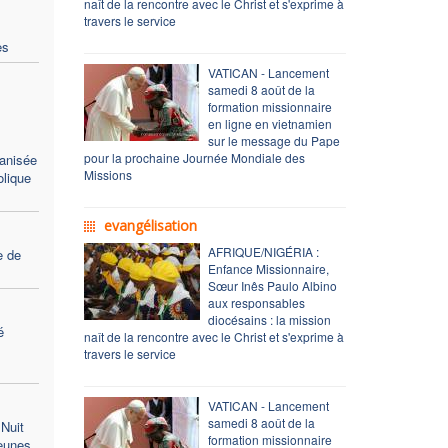
naît de la rencontre avec le Christ et s'exprime à
travers le service
es
VATICAN - Lancement
samedi 8 août de la
formation missionnaire
en ligne en vietnamien
sur le message du Pape
pour la prochaine Journée Mondiale des
ganisée
Missions
lique
evangélisation
AFRIQUE/NIGÉRIA :
e de
Enfance Missionnaire,
Sœur Inês Paulo Albino
aux responsables
diocésains : la mission
é
naît de la rencontre avec le Christ et s'exprime à
travers le service
VATICAN - Lancement
samedi 8 août de la
"Nuit
formation missionnaire
jeunes