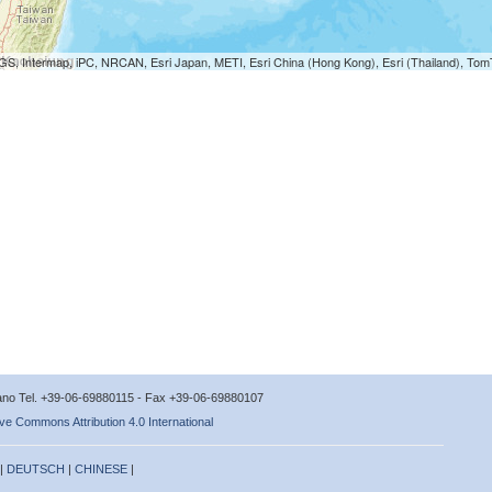
S, Intermap, iPC, NRCAN, Esri Japan, METI, Esri China (Hong Kong), Esri (Thailand), To
icano Tel. +39-06-69880115 - Fax +39-06-69880107
ve Commons Attribution 4.0 International
 |
DEUTSCH
|
CHINESE
|