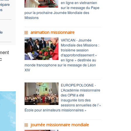
en ligne en vietnamien
répare
sur le message du Pape
es
pour la prochaine Journée Mondiale des
Missions
de
animation missionnaire
VATICAN - Journée
Mondiale des Missions :
troisième session
ement
d'approfondissement «
c
en ligne » destinée au
monde francophone sur le message de Léon
XIV
EUROPE/POLOGNE -
L’Académie missionnaire
des OPM a été
inaugurée lors des
sessions annuelles de l’«
École pour animateurs missionnaires »
journée missionnaire mondiale