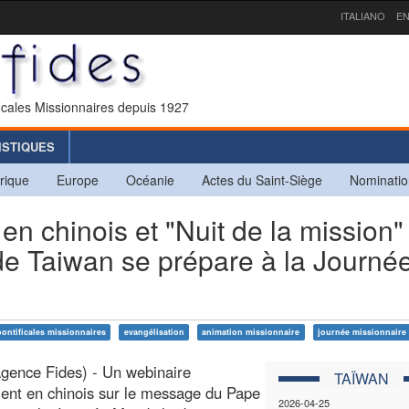
ITALIANO
EN
icales Missionnaires depuis 1927
ISTIQUES
rique
Europe
Océanie
Actes du Saint-Siège
Nominatio
 chinois et "Nuit de la mission"
e de Taiwan se prépare à la Journé
ontificales missionnaires
evangélisation
animation missionnaire
journée missionnaire
Agence Fides) - Un webinaire
TAÏWAN
ent en chinois sur le message du Pape
2026-04-25