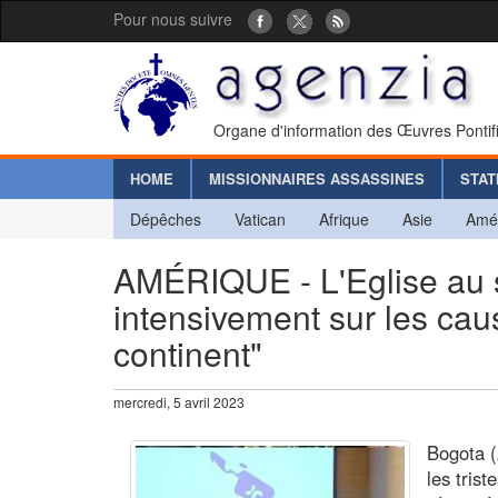
Pour nous suivre
Organe d'information des Œuvres Pontif
HOME
MISSIONNAIRES ASSASSINES
STAT
Dépêches
Vatican
Afrique
Asie
Amé
AMÉRIQUE - L'Eglise au ser
intensivement sur les caus
continent"
mercredi, 5 avril 2023
Bogota (
les trist