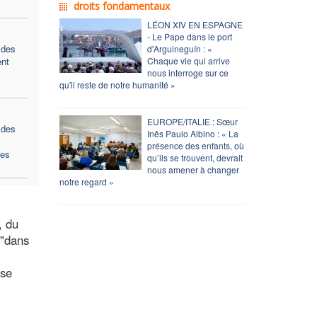
droits fondamentaux
LÉON XIV EN ESPAGNE
- Le Pape dans le port
 des
d'Arguineguín : «
ent
Chaque vie qui arrive
nous interroge sur ce
qu'il reste de notre humanité »
EUROPE/ITALIE : Sœur
 des
Inês Paulo Albino : « La
présence des enfants, où
des
qu’ils se trouvent, devrait
s
nous amener à changer
notre regard »
, du
 "dans
ise