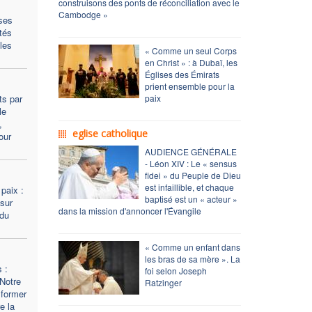
construisons des ponts de réconciliation avec le
Cambodge »
ises
tés
les
« Comme un seul Corps
en Christ » : à Dubaï, les
Églises des Émirats
prient ensemble pour la
ts par
paix
le
,
eglise catholique
our
AUDIENCE GÉNÉRALE
- Léon XIV : Le « sensus
fidei » du Peuple de Dieu
est infaillible, et chaque
 paix :
baptisé est un « acteur »
 sur
dans la mission d'annoncer l'Évangile
 du
« Comme un enfant dans
les bras de sa mère ». La
 :
foi selon Joseph
Notre
Ratzinger
sformer
e la