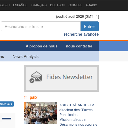
GLISH
ESPAÑOL
FRANÇAIS
DEUTSCH
CHINESE
ARABIC
jeudi, 6 août 2026 [GMT +1]
Entrer
recherche avancée
A propos de nous
nous contacter
ns
News Analysis
paix
damentaux
ASIE/THAÏLANDE - Le
directeur des Œuvres
Pontificales
Missionnaires : «
Désarmons nos cœurs et