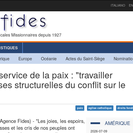
ITALIANO
EN
icales Missionnaires depuis 1927
ISTIQUES
rique
Europe
Océanie
Actes du Saint-Siège
Nominatio
vice de la paix : "travailler
es structurelles du conflit sur le
paix
eglise catholique
droits fon
Agence Fides) - "Les joies, les espoirs,
AMÉRIQUE
esses et les cris de nos peuples ont
2026-07-09