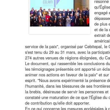
résonné 
qu'Églis
engagé e
dépasser
de plus 
et de la 
extrait 
américai
service de la paix", organisé par Cebitepal, l
s'est tenu du 29 au 31 mars, avec la participa
274 autres venues de régions éloignées, du Ca
Le document, qui rassemble les conclusions du
les témoignages présentés ont apporté un éclair
animer nos actions en faveur de la paix" et su
esprit. "Nous avons expérimenté la présence de
l'humanité, dans les blessures de ses frontière
la brebis, désireuse de servir les personnes et
constaté une maturation de ce que l'Église du c
de contribution qu'elle doit apporter.
En ce qui concerne les mesures ecclésiales à p