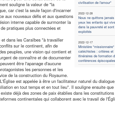
civilisation de l'amour"
ment souligne la valeur de "la
que, car c'est la seule façon d'incarner
2022-12-28
ce aux nouveaux défis et aux questions
Nous ne quittons jamais
hésion interne capable de surmonter la
yeux les enfants qui viv
dans la pauvreté et sont
e de pratiques plus connectées et
exploités
et dans les Caraïbes "à travailler
2022-12-17
nflits sur le continent, afin de
Ministère "missionnaire"
 des peuples, une vision qui contient et
catéchistes : critères et
itinéraires de formation 
t urgent de connaître et de documenter
conférences épiscopale
e peuvent être l'apanage d'aucune
protagonistes les personnes et les
ervice de la construction du Royaume.
'Église est appelée à être un facilitateur naturel du dialogue
iliation en tout temps et en tout lieu". Il souligne ensuite que
l existe déjà des zones de paix établies dans les constitutions
eformes continentales qui collaborent avec le travail de l'Égl