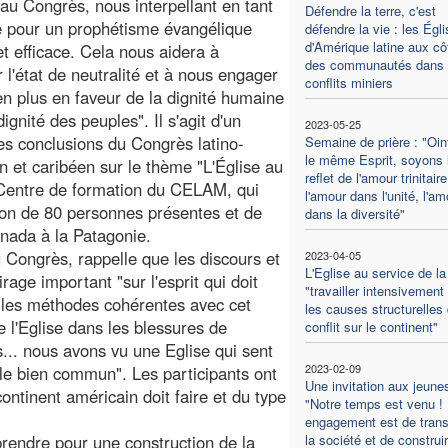
au Congrès, nous interpellant en tant
Défendre la terre, c'est
e pour un prophétisme évangélique
défendre la vie : les Égl
d'Amérique latine aux cô
t efficace. Cela nous aidera à
des communautés dans 
 l'état de neutralité et à nous engager
conflits miniers
en plus en faveur de la dignité humaine
dignité des peuples". Il s'agit d'un
2023-05-25
des conclusions du Congrès latino-
Semaine de prière : "Oin
le même Esprit, soyons 
n et caribéen sur le thème "L'Église au
reflet de l'amour trinitaire
e Centre de formation du CELAM, qui
l'amour dans l'unité, l'am
tion de 80 personnes présentes et de
dans la diversité"
nada à la Patagonie.
 Congrès, rappelle que les discours et
2023-04-05
L'Eglise au service de la
age important "sur l'esprit qui doit
"travailler intensivement
r les méthodes cohérentes avec cet
les causes structurelles
 l'Eglise dans les blessures de
conflit sur le continent"
s... nous avons vu une Eglise qui sent
2023-02-09
 le bien commun". Les participants ont
Une invitation aux jeunes
ontinent américain doit faire et du type
"Notre temps est venu ! 
engagement est de tran
rendre pour une construction de la
la société et de construir