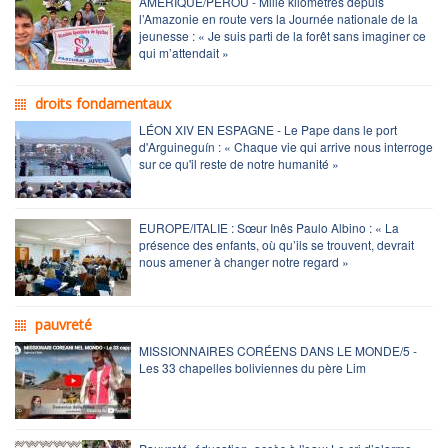
AMÉRIQUE/PÉROU - Mille kilomètres depuis
l’Amazonie en route vers la Journée nationale de la
jeunesse : « Je suis parti de la forêt sans imaginer ce
qui m’attendait »
droits fondamentaux
LÉON XIV EN ESPAGNE - Le Pape dans le port
d'Arguineguín : « Chaque vie qui arrive nous interroge
sur ce qu'il reste de notre humanité »
EUROPE/ITALIE : Sœur Inês Paulo Albino : « La
présence des enfants, où qu’ils se trouvent, devrait
nous amener à changer notre regard »
pauvreté
MISSIONNAIRES CORÉENS DANS LE MONDE/5 -
Les 33 chapelles boliviennes du père Lim