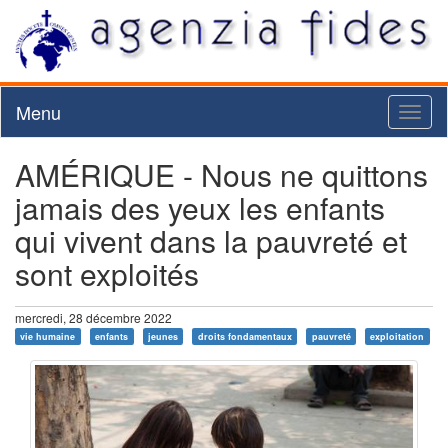
Menu
Toggl
naviga
AMÉRIQUE - Nous ne quittons
jamais des yeux les enfants
qui vivent dans la pauvreté et
sont exploités
mercredi, 28 décembre 2022
vie humaine
enfants
jeunes
droits fondamentaux
pauvreté
exploitation