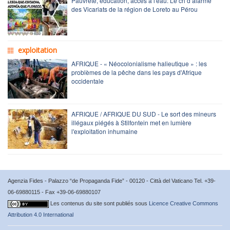
Pauvreté, éducation, accès à l'eau: Le cri d’alarme
des Vicariats de la région de Loreto au Pérou
exploitation
AFRIQUE - « Néocolonialisme halieutique » : les
problèmes de la pêche dans les pays d'Afrique
occidentale
AFRIQUE / AFRIQUE DU SUD - Le sort des mineurs
illégaux piégés à Stilfontein met en lumière
l'exploitation inhumaine
Agenzia Fides - Palazzo “de Propaganda Fide” - 00120 - Città del Vaticano Tel. +39-
06-69880115 - Fax +39-06-69880107
Les contenus du site sont publiés sous
Licence Creative Commons
Attribution 4.0 International