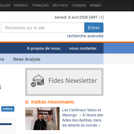
GLISH
ESPAÑOL
FRANÇAIS
DEUTSCH
CHINESE
ARABIC
samedi, 8 août 2026 [GMT +1]
Entrer
recherche avancée
A propos de nous
nous contacter
ns
News Analysis
a
instituts missionnaires
enfants
Les Cardinaux Vesco et
Marengo : « À l'école des
Actes des Apôtres, dans
les déserts du monde »