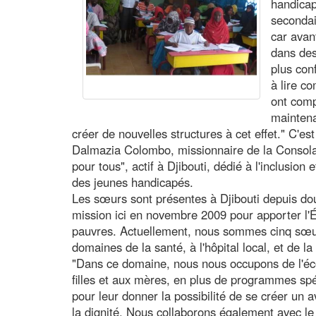
handicap
secondai
car avan
dans des
plus con
à lire c
ont comp
maintena
créer de nouvelles structures à cet effet." C'e
Dalmazia Colombo, missionnaire de la Consolat
pour tous", actif à Djibouti, dédié à l'inclusion 
des jeunes handicapés.
Les sœurs sont présentes à Djibouti depuis do
mission ici en novembre 2009 pour apporter l'É
pauvres. Actuellement, nous sommes cinq sœurs
domaines de la santé, à l'hôpital local, et de 
"Dans ce domaine, nous nous occupons de l'éco
filles et aux mères, en plus de programmes spéc
pour leur donner la possibilité de se créer un a
la dignité. Nous collaborons également avec le 