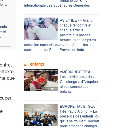
romaine de l'Union
e la
Internationale des Supérieures Générales
ASIE/INDE - « Avant
chaque rencontre et
émie
chaque activité
e et
pastorale, il passait
s
beaucoup de temps en
s
adoration eucharistique » : les Augustins se
souviennent du Prieur Prevost en Inde
entre,
enfants
ontexte,
AMÉRIQUE/PÉROU -
Les « invisibles » du «
rte que
Cottolengo » d'Arequipa,
é
aimés comme des
enfants
ccuper
EUROPE/ITALIE : Sœur
ne
Inês Paulo Albino : « La
présence des enfants, où
qu’ils se trouvent, devrait
nous amener à changer