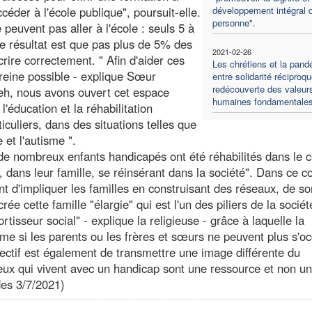
céder à l'école publique", poursuit-elle.
développement intégral d
personne".
euvent pas aller à l'école : seuls 5 à
Le résultat est que pas plus de 5% des
2021-02-26
rire correctement. " Afin d'aider ces
Les chrétiens et la pand
ereine possible - explique Sœur
entre solidarité réciproqu
redécouverte des valeur
ieh, nous avons ouvert cet espace
humaines fondamentale
l'éducation et la réhabilitation
culiers, dans des situations telles que
e et l'autisme ".
"de nombreux enfants handicapés ont été réhabilités dans le c
, dans leur famille, se réinsérant dans la société". Dans ce c
t d'impliquer les familles en construisant des réseaux, de so
crée cette famille "élargie" qui est l'un des piliers de la sociét
isseur social" - explique la religieuse - grâce à laquelle la
e si les parents ou les frères et sœurs ne peuvent plus s'o
objectif est également de transmettre une image différente du
ux qui vivent avec un handicap sont une ressource et non u
des 3/7/2021)