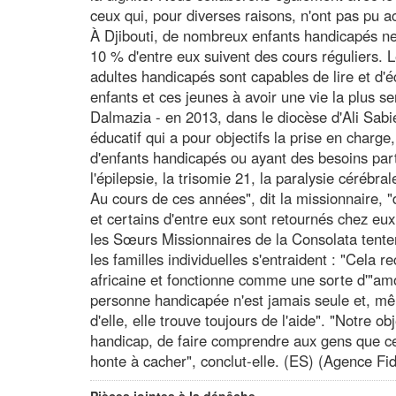
ceux qui, pour diverses raisons, n'ont pas pu ac
À Djibouti, de nombreux enfants handicapés ne p
10 % d'entre eux suivent des cours réguliers. 
adultes handicapés sont capables de lire et d'éc
enfants et ces jeunes à avoir une vie la plus s
Dalmazia - en 2013, dans le diocèse d'Ali Sab
éducatif qui a pour objectifs la prise en charge, 
d'enfants handicapés ou ayant des besoins parti
l'épilepsie, la trisomie 21, la paralysie cérébral
Au cours de ces années", dit la missionnaire, 
et certains d'entre eux sont retournés chez eux
les Sœurs Missionnaires de la Consolata tenten
les familles individuelles s'entraident : "Cela re
africaine et fonctionne comme une sorte d'"amort
personne handicapée n'est jamais seule et, mêm
d'elle, elle trouve toujours de l'aide". "Notre 
handicap, de faire comprendre aux gens que ce
honte à cacher", conclut-elle. (ES) (Agence Fi
Pièces jointes à la dépêche