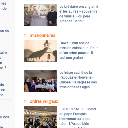
lles
Le bréviaire ensanglanté
n de
et les autres « souvenirs
de famille » du père
Amédée Benoît
ion de
missionnaires
Hawaï : 200 ans de
mission catholique. Pour
taire
qu'un arbre pousse, il
s
faut une graine
un
ce ?
Le trésor caché de la
Papouasie-Nouvelle-
Guinée : la sagesse des
ais
missionnaires âgés
e en
nt
ordres religieux
EUROPA/ITALIE - Merci
au pape François,
ec des
bienvenue au pape
Léon. L'Assemblée
le