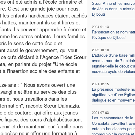
és ont été admis à l'école primaire et
Sœur Anne et les mervei
re. C'est une grande joie pour nous,
de Jésus dans la missio
Djibouti
t les enfants handicapés étaient cachés
 huttes, maintenant ils sont libres et
2024-01-13
fiants. Ils peuvent apprendre à écrire et
Renonciation et nominat
omme les autres enfants. Leurs familles
l'évêque de Djibouti
ris le sens de cette école et
nt aussi le gouvernement, qui veut
2022-10-10
L'attaque d'une base mili
st ce qu'a déclaré à l'Agence Fides Sœur
avec la mort de 7 soldat
a, en parlant du projet "Une école
signale-t-elle le début d'
et à l'insertion scolaire des enfants et
nouveau cycle de violen
uze ans : " Nous avons ouvert une
2021-12-15
La présence modeste m
vangile et être au service des plus
significative d'une Églis
 et nous travaillons dans les
dialogue et en mouveme
la formation", raconte Sœur Dalmazia.
le de couture, qui offre aux jeunes
2021-07-03
Les missionnaires de la
ifiques, des cours d'alphabétisation,
Consolata travaillent av
venir et de maintenir leur famille dans
enfants handicapés pour
diocèse pour offrir une formation à
"promouvoir la dignité et 