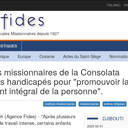
ITALIANO
EN
icales Missionnaires depuis 1927
ISTIQUES
rique
Europe
Océanie
Actes du Saint-Siège
Nominatio
missionnaires de la Consolata
nts handicapés pour "promouvoir l
nt intégral de la personne".
instituts missionnaires
missionnaires
ordres religieux
eh (Agence Fides) - "Après plusieurs
DJIBOUTI
e travail intense, certains enfants
2025-02-01