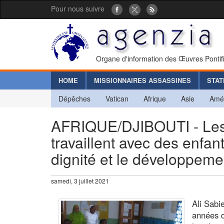
Pour nous suivre
Organe d'information des Œuvres Pontif
HOME
MISSIONNAIRES ASSASSINES
STAT
Dépêches
Vatican
Afrique
Asie
Amé
AFRIQUE/DJIBOUTI - Les 
travaillent avec des enfa
dignité et le développeme
samedi, 3 juillet 2021
Ali Sabi
années d