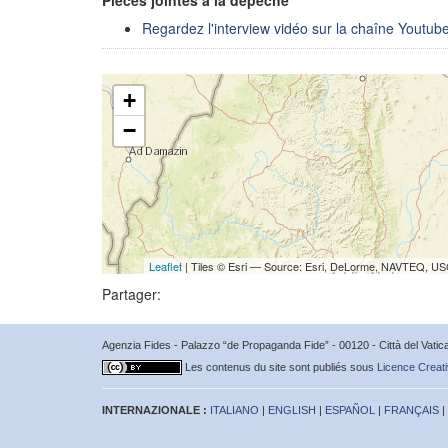
Regardez l'interview vidéo sur la chaîne Youtub
+
−
Leaflet
| Tiles © Esri — Source: Esri, DeLorme, NAVTEQ, USG
Partager:
Agenzia Fides - Palazzo “de Propaganda Fide” - 00120 - Città del Vat
Les contenus du site sont publiés sous
Licence Creati
INTERNAZIONALE :
ITALIANO
|
ENGLISH
|
ESPAÑOL
|
FRANÇAIS
|