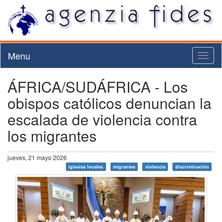
Menu
Toggl
naviga
ÁFRICA/SUDÁFRICA - Los
obispos católicos denuncian la
escalada de violencia contra
los migrantes
jueves, 21 mayo 2026
iglesias locales
migrantes
violencia
discriminación