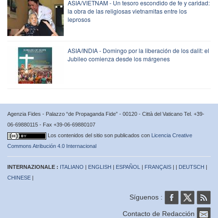
ASIA/VIETNAM - Un tesoro escondido de fe y caridad:
la obra de las religiosas vietnamitas entre los
leprosos
ASIA/INDIA - Domingo por la liberación de los dalit: el
Jubileo comienza desde los márgenes
Agenzia Fides - Palazzo “de Propaganda Fide” - 00120 - Città del Vaticano Tel. +39-
06-69880115 - Fax +39-06-69880107
Los contenidos del sitio son publicados con
Licencia Creative
Commons Atribución 4.0 Internacional
INTERNAZIONALE :
ITALIANO
|
ENGLISH
|
ESPAÑOL
|
FRANÇAIS
| |
DEUTSCH
|
CHINESE
|
Síguenos :
Contacto de Redacción