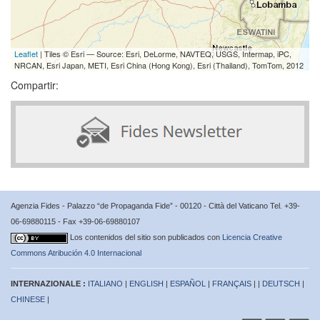
Leaflet
| Tiles © Esri — Source: Esri, DeLorme, NAVTEQ, USGS, Intermap, iPC,
NRCAN, Esri Japan, METI, Esri China (Hong Kong), Esri (Thailand), TomTom, 2012
Compartir:
Agenzia Fides - Palazzo “de Propaganda Fide” - 00120 - Città del Vaticano Tel. +39-
06-69880115 - Fax +39-06-69880107
Los contenidos del sitio son publicados con
Licencia Creative
Commons Atribución 4.0 Internacional
INTERNAZIONALE :
ITALIANO
|
ENGLISH
|
ESPAÑOL
|
FRANÇAIS
| |
DEUTSCH
|
CHINESE
|