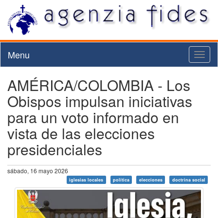
Menu
Toggl
naviga
AMÉRICA/COLOMBIA - Los
Obispos impulsan iniciativas
para un voto informado en
vista de las elecciones
presidenciales
sábado, 16 mayo 2026
iglesias locales
política
elecciones
doctrina social