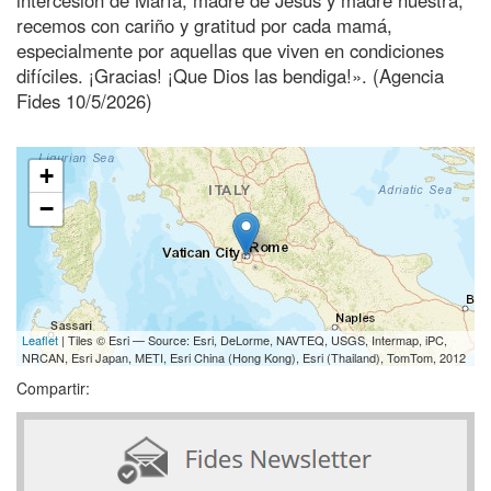
recemos con cariño y gratitud por cada mamá,
especialmente por aquellas que viven en condiciones
difíciles. ¡Gracias! ¡Que Dios las bendiga!». (Agencia
Fides 10/5/2026)
+
−
Leaflet
| Tiles © Esri — Source: Esri, DeLorme, NAVTEQ, USGS, Intermap, iPC,
NRCAN, Esri Japan, METI, Esri China (Hong Kong), Esri (Thailand), TomTom, 2012
Compartir: