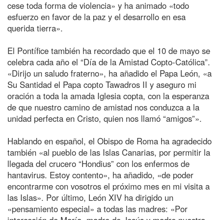
cese toda forma de violencia» y ha animado «todo
esfuerzo en favor de la paz y el desarrollo en esa
querida tierra».
El Pontífice también ha recordado que el 10 de mayo se
celebra cada año el “Día de la Amistad Copto-Católica”.
«Dirijo un saludo fraterno», ha añadido el Papa León, «a
Su Santidad el Papa copto Tawadros II y aseguro mi
oración a toda la amada Iglesia copta, con la esperanza
de que nuestro camino de amistad nos conduzca a la
unidad perfecta en Cristo, quien nos llamó “amigos”».
Hablando en español, el Obispo de Roma ha agradecido
también «al pueblo de las Islas Canarias, por permitir la
llegada del crucero “Hondius” con los enfermos de
hantavirus. Estoy contento», ha añadido, «de poder
encontrarme con vosotros el próximo mes en mi visita a
las Islas». Por último, León XIV ha dirigido un
«pensamiento especial» a todas las madres: «Por
intercesión de María, madre de Jesús y madre nuestra,