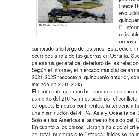
Peace Re
evolució
quinque
UN Photo/Stuart Price
El infor
más útil
armas a 
cambiado a lo largo de los años. Esta edición 
ocurridos a raíz de las guerras en Ucrania, Su
panorama general del deterioro de las relacion
Según el informe, el mercado mundial de arm
2021-2025 respecto al quinquenio anterior, co
iniciada en 2001-2005.
El continente que más ha incrementado sus im
aumento del 210 %, impulsado por el conflicto 
europeos. En otros continentes, la tendencia ha
una disminución del 41 %, Asia y Oceanía del 
Solo en las Américas el aumento ha sido del 1
En cuanto a los países, Ucrania ha sido el pri
del total, mientras que Estados Unidos se ha 