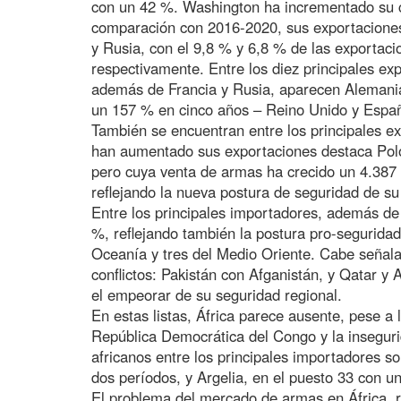
con un 42 %. Washington ha incrementado su cu
comparación con 2016-2020, sus exportaciones
y Rusia, con el 9,8 % y 6,8 % de las exportaci
respectivamente. Entre los diez principales ex
además de Francia y Rusia, aparecen Alemania
un 157 % en cinco años – Reino Unido y Espa
También se encuentran entre los principales ex
han aumentado sus exportaciones destaca Polo
pero cuya venta de armas ha crecido un 4.387 
reflejando la nueva postura de seguridad de su p
Entre los principales importadores, además de
%, reflejando también la postura pro-seguridad 
Oceanía y tres del Medio Oriente. Cabe señala
conflictos: Pakistán con Afganistán, y Qatar y
el empeorar de su seguridad regional.
En estas listas, África parece ausente, pese a la
República Democrática del Congo y la inseguri
africanos entre los principales importadores 
dos períodos, y Argelia, en el puesto 33 con u
El problema del mercado de armas en África, re