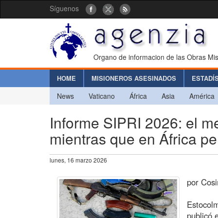
Síguenos
Organo de informacion de las Obras Mis
HOME
MISIONEROS ASESINADOS
ESTADÍ
News
Vaticano
África
Asia
América
Informe SIPRI 2026: el m
mientras que en África p
lunes, 16 marzo 2026
por Cos
Estocolm
publicó 