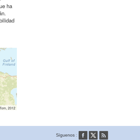
que ha
án.
bilidad
mTom, 2012
Síguenos :