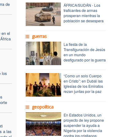
rra de
ÁFRICA/SUDÁN - Los
traficantes de armas
prosperan mientras la
población se desespera
 en el
guerras
África
La fiesta de la
Transfiguración de Jesús
en un mundo
desfigurado por la guerra
 los
“Como un solo Cuerpo
en Cristo”: en Dubái las
Iglesias de los Emiratos
rezan juntas por la paz
os
orte
geopolítica
En Estados Unidos, un
proyecto de ley propone
suspender la ayuda a
ti
Nigeria por la violencia
s a las
contra los cristianos
esde el