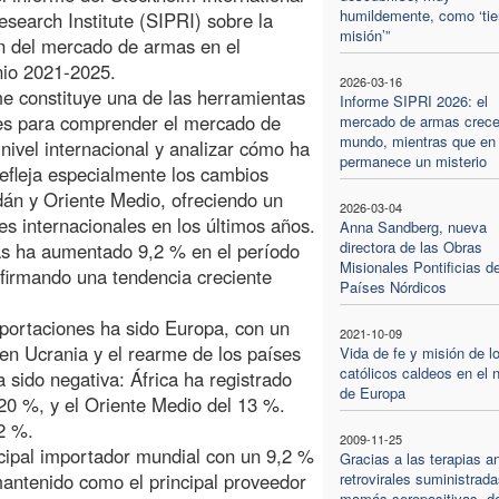
humildemente, como ‘tie
search Institute (SIPRI) sobre la
misión’”
n del mercado de armas en el
nio 2021-2025.
2026-03-16
me constituye una de las herramientas
Informe SIPRI 2026: el
es para comprender el mercado de
mercado de armas crece
mundo, mientras que en 
nivel internacional y analizar cómo ha
permanece un misterio
refleja especialmente los cambios
dán y Oriente Medio, ofreciendo un
2026-03-04
es internacionales en los últimos años.
Anna Sandberg, nueva
directora de las Obras
as ha aumentado 9,2 % en el período
Misionales Pontificias de
nfirmando una tendencia creciente
Países Nórdicos
portaciones ha sido Europa, con un
2021-10-09
en Ucrania y el rearme de los países
Vida de fe y misión de l
católicos caldeos en el n
 sido negativa: África ha registrado
de Europa
20 %, y el Oriente Medio del 13 %.
2 %.
2009-11-25
ncipal importador mundial con un 9,2 %
Gracias a las terapias an
mantenido como el principal proveedor
retrovirales suministrada
mamás seropositivas, d