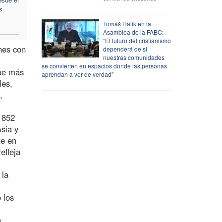
s
Tomáš Halík en la
Asamblea de la FABC:
“El futuro del cristianismo
nes con
dependerá de si
nuestras comunidades
se convierten en espacios donde las personas
que más
aprendan a ver de verdad”
les,
,
 852
Asia y
te en
efleja
 la
 los
e