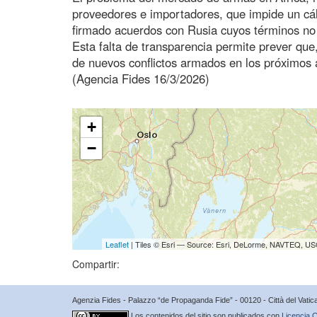
proveedores e importadores, que impide un cálc
firmado acuerdos con Rusia cuyos términos no 
Esta falta de transparencia permite prever que,
de nuevos conflictos armados en los próximos 
(Agencia Fides 16/3/2026)
+
−
Leaflet
| Tiles © Esri — Source: Esri, DeLorme, NAVTEQ, USG
Compartir:
Agenzia Fides - Palazzo “de Propaganda Fide” - 00120 - Città del Vat
Los contenidos del sitio son publicados con
Licencia C