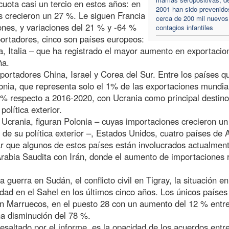
ota casi un tercio en estos años: en
2001 han sido prevenido
 crecieron un 27 %. Le siguen Francia
cerca de 200 mil nuevos
ones, y variaciones del 21 % y -64 %
contagios infantiles
portadores, cinco son países europeos:
, Italia – que ha registrado el mayor aumento en exportacio
ña.
portadores China, Israel y Corea del Sur. Entre los países 
nia, que representa solo el 1% de las exportaciones mundia
% respecto a 2016-2020, con Ucrania como principal destino
olítica exterior.
 Ucrania, figuran Polonia – cuyas importaciones crecieron un
de su política exterior –, Estados Unidos, cuatro países de 
r que algunos de estos países están involucrados actualmen
 Arabia Saudita con Irán, donde el aumento de importaciones r
 guerra en Sudán, el conflicto civil en Tigray, la situación en
dad en el Sahel en los últimos cinco años. Los únicos países
son Marruecos, en el puesto 28 con un aumento del 12 % entre
na disminución del 78 %.
saltado por el informe, es la opacidad de los acuerdos entr