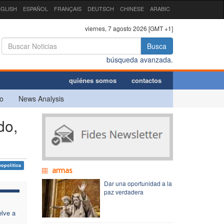
GLISH
ESPAÑOL
FRANÇAIS
DEUTSCH
CHINESE
ARABIC
viernes, 7 agosto 2026 [GMT +1]
Busca
búsqueda avanzada.
quiénes somos
contactos
o
News Analysis
do,
eopolítica
armas
Dar una oportunidad a la
paz verdadera
lve a