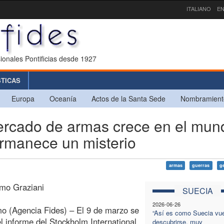
ITALIANO
EN
ionales Pontificias desde 1927
STICAS
Europa
Oceanía
Actos de la Santa Sede
Nombramient
ercado de armas crece en el mun
ermanece un misterio
armas
guerras
g
imo Graziani
SUECIA
2026-06-26
o (Agencia Fides) – El 9 de marzo se
“Así es como Suecia vue
el informe del Stockholm International
descubrirse, muy