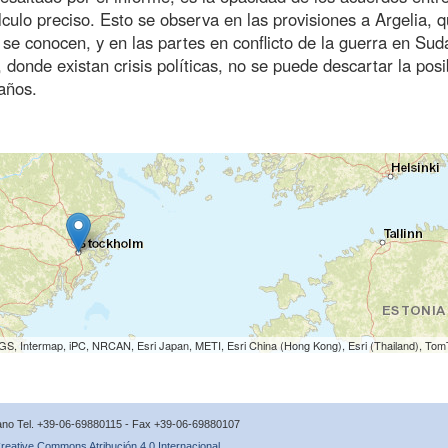
ulo preciso. Esto se observa en las provisiones a Argelia, 
se conocen, y en las partes en conflicto de la guerra en Sud
 donde existan crisis políticas, no se puede descartar la posi
años.
S, Intermap, iPC, NRCAN, Esri Japan, METI, Esri China (Hong Kong), Esri (Thailand), To
icano Tel. +39-06-69880115 - Fax +39-06-69880107
reative Commons Atribución 4.0 Internacional