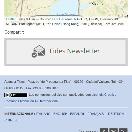
Leaflet
| Tiles © Esri — Source: Esri, DeLorme, NAVTEQ, USGS, Intermap, iPC,
NRCAN, Esri Japan, METI, Esri China (Hong Kong), Esri (Thailand), TomTom, 2012
Compartir:
Agenzia Fides - Palazzo “de Propaganda Fide” - 00120 - Città del Vaticano Tel. +39-
06-69880115 - Fax +39-06-69880107
Los contenidos del sitio son publicados con
Licencia Creative
Commons Atribución 4.0 Internacional
INTERNAZIONALE :
ITALIANO
|
ENGLISH
|
ESPAÑOL
|
FRANÇAIS
| |
DEUTSCH
|
CHINESE
|
Síguenos :