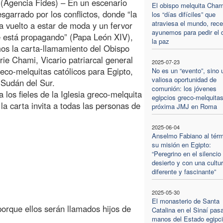
 (Agencia Fides) – En un escenario
El obispo melquita Cham
esgarrado por los conflictos, donde “la
los “días difíciles” que
atraviesa el mundo, rec
a vuelto a estar de moda y un fervor
ayunemos para pedir el 
e está propagando” (Papa León XIV),
la paz
os la carta-llamamiento del Obispo
ie Chami, Vicario patriarcal general
2025-07-23
reco-melquitas católicos para Egipto,
No es un “evento”, sino 
valiosa oportunidad de
Sudán del Sur.
comunión: los jóvenes
a los fieles de la Iglesia greco-melquita
egipcios greco-melquitas
, la carta invita a todas las personas de
próxima JMJ en Roma
2025-06-04
Anselmo Fabiano al térm
su misión en Egipto:
“Peregrino en el silencio
desierto y con una cultur
diferente y fascinante”
2025-05-30
El monasterio de Santa
porque ellos serán llamados hijos de
Catalina en el Sinaí pas
manos del Estado egipci