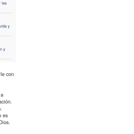
 las
vida y
n y
rle con
 a
ación.
.
o es
Dios.