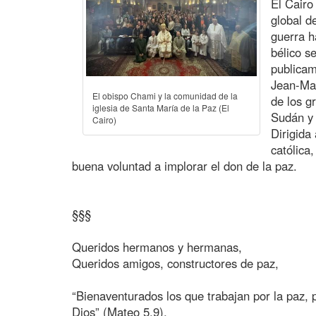
El Cairo
global d
guerra h
bélico s
publicam
Jean-Mar
El obispo Chami y la comunidad de la
de los g
iglesia de Santa María de la Paz (El
Sudán y 
Cairo)
Dirigida 
católica
buena voluntad a implorar el don de la paz.
§§§
Queridos hermanos y hermanas,
Queridos amigos, constructores de paz,
“Bienaventurados los que trabajan por la paz, 
Dios” (Mateo 5,9).