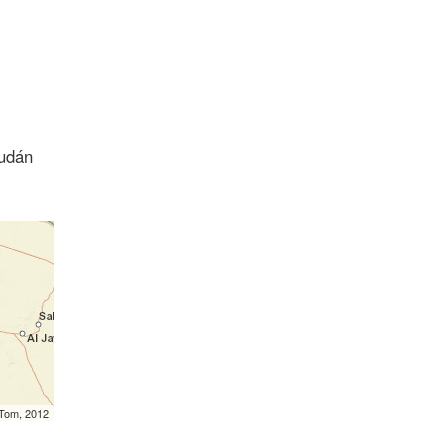
Sudán
mTom, 2012