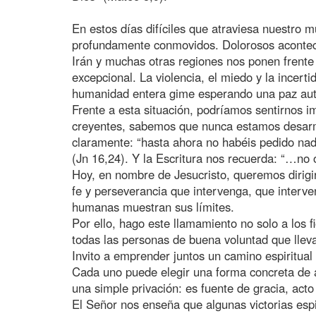
En estos días difíciles que atraviesa nuestro 
profundamente conmovidos. Dolorosos aconteci
Irán y muchas otras regiones nos ponen frente 
excepcional. La violencia, el miedo y la incert
humanidad entera gime esperando una paz aut
Frente a esta situación, podríamos sentirnos 
creyentes, sabemos que nunca estamos desarm
claramente: “hasta ahora no habéis pedido nad
(Jn 16,24). Y la Escritura nos recuerda: “…no 
Hoy, en nombre de Jesucristo, queremos dirigi
fe y perseverancia que intervenga, que interve
humanas muestran sus límites.
Por ello, hago este llamamiento no solo a los f
todas las personas de buena voluntad que lleva
Invito a emprender juntos un camino espiritual
Cada uno puede elegir una forma concreta de a
una simple privación: es fuente de gracia, acto
El Señor nos enseña que algunas victorias espi