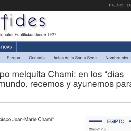
ITALIANO
EN
ionales Pontificias desde 1927
STICAS
Europa
Oceanía
Actos de la Santa Sede
Nombramient
o melquita Chami: en los “días
 el mundo, recemos y ayunemos par
Obispo Jean-Marie Chami*
EGIPTO
2026-01-15