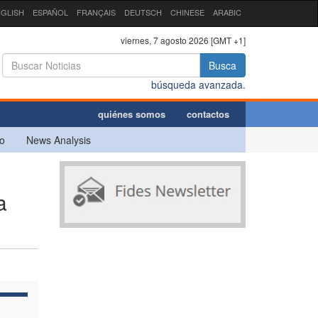
GLISH
ESPAÑOL
FRANÇAIS
DEUTSCH
CHINESE
ARABIC
viernes, 7 agosto 2026 [GMT +1]
Busca
búsqueda avanzada.
quiénes somos
contactos
o
News Analysis
a