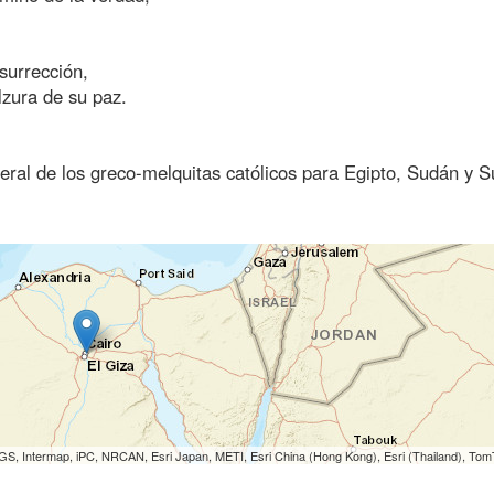
surrección,
lzura de su paz.
eneral de los greco-melquitas católicos para Egipto, Sudán y 
S, Intermap, iPC, NRCAN, Esri Japan, METI, Esri China (Hong Kong), Esri (Thailand), To