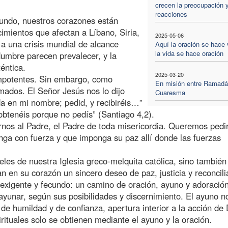
crecen la preocupación y
reacciones
mundo, nuestros corazones están
mientos que afectan a Líbano, Siria,
2025-05-06
a una crisis mundial de alcance
Aquí la oración se hace 
la vida se hace oración
idumbre parecen prevalecer, y la
éntica.
2025-03-20
impotentes. Sin embargo, como
En misión entre Ramadá
ados. El Señor Jesús nos lo dijo
Cuaresma
a en mi nombre; pedid, y recibiréis…”
obtenéis porque no pedís” (Santiago 4,2).
rnos al Padre, el Padre de toda misericordia. Queremos pedi
nga con fuerza y que imponga su paz allí donde las fuerzas
ieles de nuestra Iglesia greco-melquita católica, sino también
n en su corazón un sincero deseo de paz, justicia y reconcili
 exigente y fecundo: un camino de oración, ayuno y adoración
yunar, según sus posibilidades y discernimiento. El ayuno n
 de humildad y de confianza, apertura interior a la acción de 
rituales solo se obtienen mediante el ayuno y la oración.