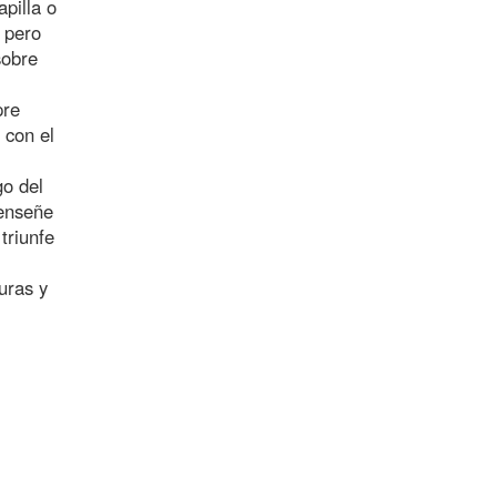
pilla o
 pero
sobre
pre
 con el
go del
 enseñe
triunfe
uras y