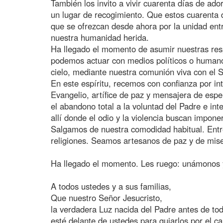
También los invito a vivir cuarenta días de ado
un lugar de recogimiento. Que estos cuarenta 
que se ofrezcan desde ahora por la unidad entr
nuestra humanidad herida.
Ha llegado el momento de asumir nuestras res
podemos actuar con medios políticos o humano
cielo, mediante nuestra comunión viva con el 
En este espíritu, recemos con confianza por in
Evangelio, artífice de paz y mensajera de esp
el abandono total a la voluntad del Padre e int
allí donde el odio y la violencia buscan impone
Salgamos de nuestra comodidad habitual. Entr
religiones. Seamos artesanos de paz y de mise
Ha llegado el momento. Les ruego: unámonos 
A todos ustedes y a sus familias,
Que nuestro Señor Jesucristo,
la verdadera Luz nacida del Padre antes de tod
esté delante de ustedes para guiarlos por el c