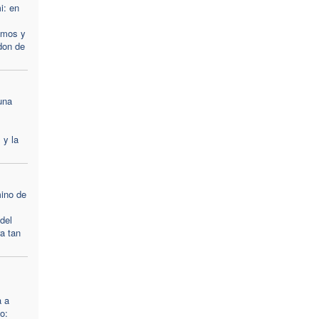
i: en
emos y
don de
una
 y la
ino de
 del
a tan
a a
o: