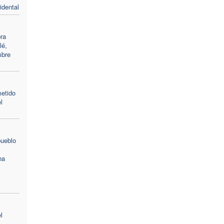
idental
bra
lé,
mbre
s
metido
l
pueblo
na
l