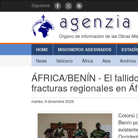
Síguenos
Organo de informacion de las Obras Mis
HOME
MISIONEROS ASESINADOS
ESTADÍ
News
Vaticano
África
Asia
América
ÁFRICA/BENÍN - El fallido
fracturas regionales en Áf
martes, 9 diciembre 2025
Cotonú (
Benín po
existent
Occident