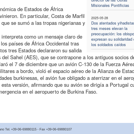
Misionales Pontificias
nómica de Estados de África
eron. En particular, Costa de Marfil
2025-05-28
 que se sumó a las tropas nigerianas y
Dos atentados yihadista
tres meses elevan la
preocupación: los obisp
e interpreta como un mensaje claro de
expresan su solidaridad
los países de África Occidental tras
los soldados caídos
stos tres Estados declararon su salida
del Sahel (AES), que se contrapone a los antiguos socios d
aró el 7 de diciembre que un avión C-130 de la Fuerza Aére
litares a bordo, violó el espacio aéreo de la Alianza de Esta
dades burkinesas, el avión fue obligado a aterrizar en el aer
esta versión, afirmando que su avión se dirigía a Portugal 
emergencia en el aeropuerto de Burkina Faso.
icano Tel. +39-06-69880115 - Fax +39-06-69880107