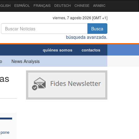
GLISH
ESPAÑOL
FRANÇAIS
DEUTSCH
CHINESE
ARABIC
viernes, 7 agosto 2026 [GMT +1]
Busca
búsqueda avanzada.
quiénes somos
contactos
o
News Analysis
las
n pone