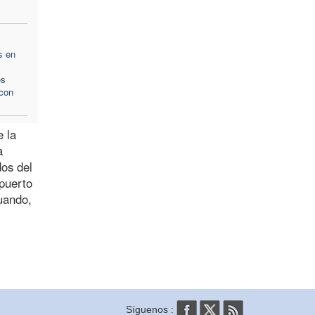
s en
os
 con
e la
a
dos del
opuerto
cuando,
Síguenos :