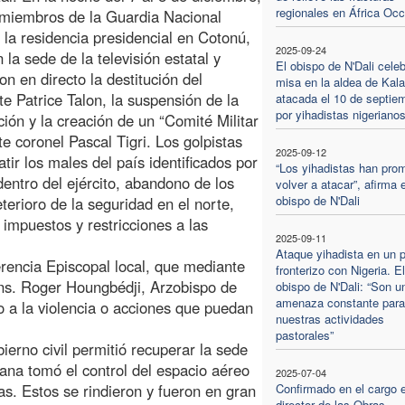
regionales en África Occ
miembros de la Guardia Nacional
 la residencia presidencial en Cotonú,
2025-09-24
 la sede de la televisión estatal y
El obispo de N'Dali cele
on en directo la destitución del
misa en la aldea de Kala
te Patrice Talon, la suspensión de la
atacada el 10 de septie
por yihadistas nigeriano
ción y la creación de un “Comité Militar
e coronel Pascal Tigri. Los golpistas
2025-09-12
tir los males del país identificados por
“Los yihadistas han pro
dentro del ejército, abandono de los
volver a atacar”, afirma e
obispo de N'Dali
terioro de la seguridad en el norte,
 impuestos y restricciones a las
2025-09-11
Ataque yihadista en un 
erencia Episcopal local, que mediante
fronterizo con Nigeria. El
ons. Roger Houngbédji, Arzobispo de
obispo de N'Dali: “Son u
amenaza constante para
 a la violencia o acciones que puedan
nuestras actividades
pastorales”
bierno civil permitió recuperar la sede
riana tomó el control del espacio aéreo
2025-07-04
as. Estos se rindieron y fueron en gran
Confirmado en el cargo e
director de las Obras