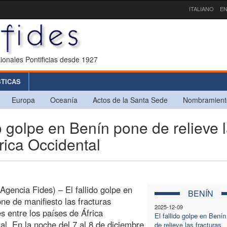
ITALIANO
EN
ionales Pontificias desde 1927
STICAS
Europa
Oceanía
Actos de la Santa Sede
Nombramient
 golpe en Benín pone de relieve 
rica Occidental
Agencia Fides) – El fallido golpe en
BENÍN
ne de manifiesto las fracturas
2025-12-09
es entre los países de África
El fallido golpe en Bení
al. En la noche del 7 al 8 de diciembre,
de relieve las fracturas