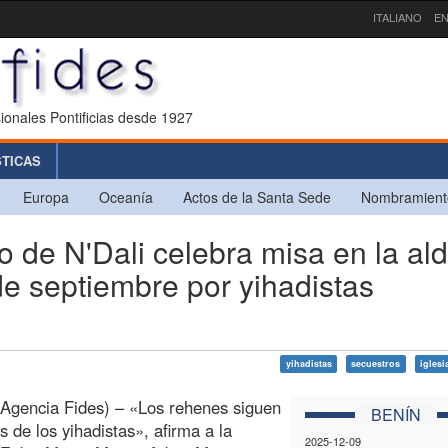
ITALIANO
EN
ionales Pontificias desde 1927
STICAS
Europa
Oceanía
Actos de la Santa Sede
Nombramient
 de N'Dali celebra misa en la al
de septiembre por yihadistas
yihadistas
secuestros
iglesi
Agencia Fides) – «Los rehenes siguen
BENÍN
 de los yihadistas», afirma a la
2025-12-09