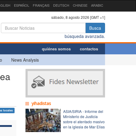
GLISH
ESPAÑOL
FRANÇAIS
DEUTSCH
CHINESE
ARABIC
sábado, 8 agosto 2026 [GMT +1]
Busca
búsqueda avanzada.
quiénes somos
contactos
o
News Analysis
dea
yihadistas
as locales
ASIA/SIRIA - Informe del
Ministerio de Justicia
sobre el atentado masivo
en la iglesia de Mar Elias