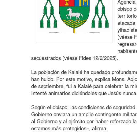
Agencia
obispo d
territor
atacada 
yihadist
(véase F
regresar
habitant
secuestrados (véase Fides 12/9/2025).
La población de Kalalé ha quedado profundam
han huido. Por este motivo, explica Mons. Ad
de septiembre, fui a Kalalé para celebrar la m
Intenté animarlos diciéndoles que Jesús nunc
Según el obispo, las condiciones de segurida
Gobierno enviara un amplio contingente militar
al Gobierno y al ejército por haber reforzado la
estamos más protegidos», afirma.