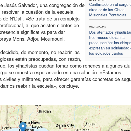
de Jesús Salvador, una congregación de
Confirmado en el cargo e
director de las Obras
resolver la cuestión de la escuela
Misionales Pontificias
o de N'Dali. «Se trata de un complejo
profesional, al que asisten cientos de
2025-05-28
esencia significativa para dar
Dos atentados yihadista
tres meses elevan la
subraya Mons. Adjou Moumouni.
preocupación: los obisp
expresan su solidaridad
decidido, de momento, no reabrir las
los soldados caídos
igiosas están preocupadas, con razón,
aque, los yihadistas puedan tomar como rehenes a algunos al
bargo se muestra esperanzado en una solución. «Estamos
 civiles y militares, para ofrecer garantías concretas de seg
damos reabrir la escuela», concluye.