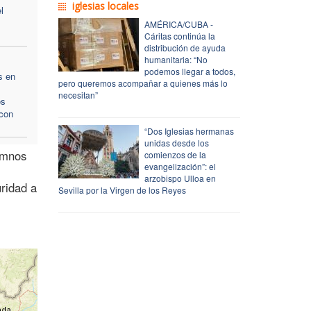
iglesias locales
l
AMÉRICA/CUBA -
Cáritas continúa la
distribución de ayuda
humanitaria: “No
podemos llegar a todos,
s en
pero queremos acompañar a quienes más lo
necesitan”
os
 con
“Dos Iglesias hermanas
unidas desde los
umnos
comienzos de la
evangelización”: el
arzobispo Ulloa en
uridad a
Sevilla por la Virgen de los Reyes