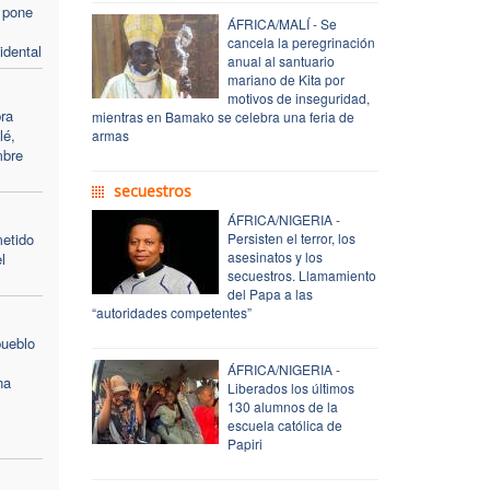
n pone
ÁFRICA/MALÍ - Se
cancela la peregrinación
idental
anual al santuario
mariano de Kita por
motivos de inseguridad,
bra
mientras en Bamako se celebra una feria de
lé,
armas
mbre
s
secuestros
ÁFRICA/NIGERIA -
metido
Persisten el terror, los
asesinatos y los
l
secuestros. Llamamiento
del Papa a las
“autoridades competentes”
pueblo
ÁFRICA/NIGERIA -
na
Liberados los últimos
130 alumnos de la
escuela católica de
Papiri