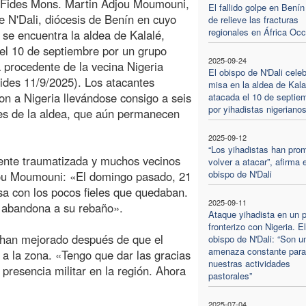
 Fides Mons. Martin Adjou Moumouni,
El fallido golpe en Bení
e N'Dali, diócesis de Benín en cuyo
de relieve las fracturas
regionales en África Occ
io se encuentra la aldea de Kalalé,
el 10 de septiembre por un grupo
2025-09-24
a procedente de la vecina Nigeria
El obispo de N'Dali cele
ides 11/9/2025). Los atacantes
misa en la aldea de Kala
on a Nigeria llevándose consigo a seis
atacada el 10 de septie
por yihadistas nigeriano
es de la aldea, que aún permanecen
2025-09-12
“Los yihadistas han pro
ente traumatizada y muchos vecinos
volver a atacar”, afirma e
obispo de N'Dali
jou Moumouni: «El domingo pasado, 21
isa con los pocos fieles que quedaban.
2025-09-11
a abandona a su rebaño».
Ataque yihadista en un 
fronterizo con Nigeria. El
d han mejorado después de que el
obispo de N'Dali: “Son u
amenaza constante para
 a la zona. «Tengo que dar las gracias
nuestras actividades
 presencia militar en la región. Ahora
pastorales”
2025-07-04