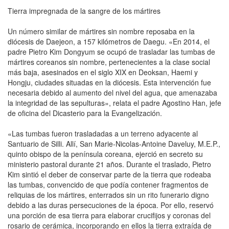
Tierra impregnada de la sangre de los mártires
Un número similar de mártires sin nombre reposaba en la
diócesis de Daejeon, a 157 kilómetros de Daegu. «En 2014, el
padre Pietro Kim Dongyum se ocupó de trasladar las tumbas de
mártires coreanos sin nombre, pertenecientes a la clase social
más baja, asesinados en el siglo XIX en Deoksan, Haemi y
Hongju, ciudades situadas en la diócesis. Esta intervención fue
necesaria debido al aumento del nivel del agua, que amenazaba
la integridad de las sepulturas», relata el padre Agostino Han, jefe
de oficina del Dicasterio para la Evangelización.
«Las tumbas fueron trasladadas a un terreno adyacente al
Santuario de Silli. Allí, San Marie-Nicolas-Antoine Daveluy, M.E.P.,
quinto obispo de la península coreana, ejerció en secreto su
ministerio pastoral durante 21 años. Durante el traslado, Pietro
Kim sintió el deber de conservar parte de la tierra que rodeaba
las tumbas, convencido de que podía contener fragmentos de
reliquias de los mártires, enterrados sin un rito funerario digno
debido a las duras persecuciones de la época. Por ello, reservó
una porción de esa tierra para elaborar crucifijos y coronas del
rosario de cerámica, incorporando en ellos la tierra extraída de