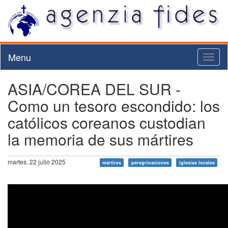
Menu
Toggl
naviga
ASIA/COREA DEL SUR -
Como un tesoro escondido: los
católicos coreanos custodian
la memoria de sus mártires
martes, 22 julio 2025
mártires
peregrinaciones
iglesias locales