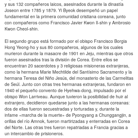
y sus 132 compañeros laicos, asesinados durante la dinastía
Joseon entre 1785 y 1879. Yi Byeok desempeñó un papel
fundamental en la primera comunidad cristiana coreana, junto
con compañeros como Francisco Javier Kwon Il-shin y Ambrosio
Kwon Cheol-shin.
El segundo grupo está formado por el obispo Francisco Borgia
Hong Yeong-ho y sus 80 compañeros, algunos de los cuales
murieron durante la masacre de 1901 en Jeju, mientras que otros
fueron asesinados tras la división de Corea. Entre ellos se
encuentran 20 sacerdotes y 3 religiosas misioneras extranjeras,
como la hermana Marie Mechtilde del Santísimo Sacramento y la
hermana Teresa del Niño Jesús, del monasterio de las Carmelitas
de Seúl. Junto con otras tres hermanas extranjeras, fundaron en
1940 el pequeño convento de Hyehwa-dong, impulsado por el
obispo Won Larriveau. Aunque tuvieron la posibilidad de huir al
extranjero, decidieron quedarse junto a las hermanas coreanas:
dos de ellas fueron secuestradas y torturadas y, durante la
infame «marcha de la muerte» de Pyongyang a Chunggangjin, a
orillas del río Amnok, fueron martirizadas y enterradas en Corea
del Norte. Las otras tres fueron repatriadas a Francia gracias a
un intercambio de prisioneros.