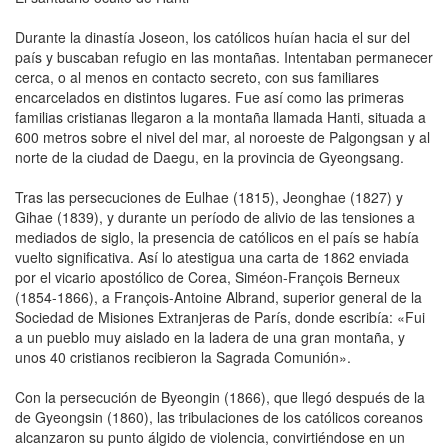
Durante la dinastía Joseon, los católicos huían hacia el sur del
país y buscaban refugio en las montañas. Intentaban permanecer
cerca, o al menos en contacto secreto, con sus familiares
encarcelados en distintos lugares. Fue así como las primeras
familias cristianas llegaron a la montaña llamada Hanti, situada a
600 metros sobre el nivel del mar, al noroeste de Palgongsan y al
norte de la ciudad de Daegu, en la provincia de Gyeongsang.
Tras las persecuciones de Eulhae (1815), Jeonghae (1827) y
Gihae (1839), y durante un período de alivio de las tensiones a
mediados de siglo, la presencia de católicos en el país se había
vuelto significativa. Así lo atestigua una carta de 1862 enviada
por el vicario apostólico de Corea, Siméon-François Berneux
(1854-1866), a François-Antoine Albrand, superior general de la
Sociedad de Misiones Extranjeras de París, donde escribía: «Fui
a un pueblo muy aislado en la ladera de una gran montaña, y
unos 40 cristianos recibieron la Sagrada Comunión».
Con la persecución de Byeongin (1866), que llegó después de la
de Gyeongsin (1860), las tribulaciones de los católicos coreanos
alcanzaron su punto álgido de violencia, convirtiéndose en un