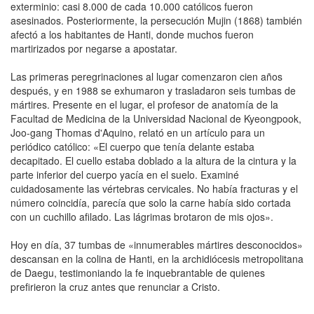
exterminio: casi 8.000 de cada 10.000 católicos fueron
asesinados. Posteriormente, la persecución Mujin (1868) también
afectó a los habitantes de Hanti, donde muchos fueron
martirizados por negarse a apostatar.
Las primeras peregrinaciones al lugar comenzaron cien años
después, y en 1988 se exhumaron y trasladaron seis tumbas de
mártires. Presente en el lugar, el profesor de anatomía de la
Facultad de Medicina de la Universidad Nacional de Kyeongpook,
Joo-gang Thomas d'Aquino, relató en un artículo para un
periódico católico: «El cuerpo que tenía delante estaba
decapitado. El cuello estaba doblado a la altura de la cintura y la
parte inferior del cuerpo yacía en el suelo. Examiné
cuidadosamente las vértebras cervicales. No había fracturas y el
número coincidía, parecía que solo la carne había sido cortada
con un cuchillo afilado. Las lágrimas brotaron de mis ojos».
Hoy en día, 37 tumbas de «innumerables mártires desconocidos»
descansan en la colina de Hanti, en la archidiócesis metropolitana
de Daegu, testimoniando la fe inquebrantable de quienes
prefirieron la cruz antes que renunciar a Cristo.