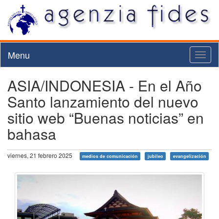
Menu
Toggl
naviga
ASIA/INDONESIA - En el Año
Santo lanzamiento del nuevo
sitio web “Buenas noticias” en
bahasa
viernes, 21 febrero 2025
medios de comunicación
jubileo
evangelización