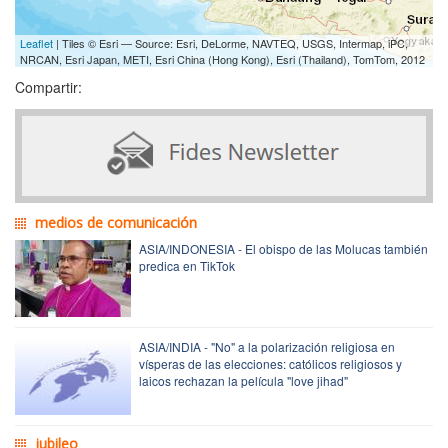
Leaflet
| Tiles © Esri — Source: Esri, DeLorme, NAVTEQ, USGS, Intermap, iPC,
NRCAN, Esri Japan, METI, Esri China (Hong Kong), Esri (Thailand), TomTom, 2012
Compartir:
medios de comunicación
ASIA/INDONESIA - El obispo de las Molucas también
predica en TikTok
ASIA/INDIA - "No" a la polarización religiosa en
vísperas de las elecciones: católicos religiosos y
laicos rechazan la película "love jihad"
jubileo