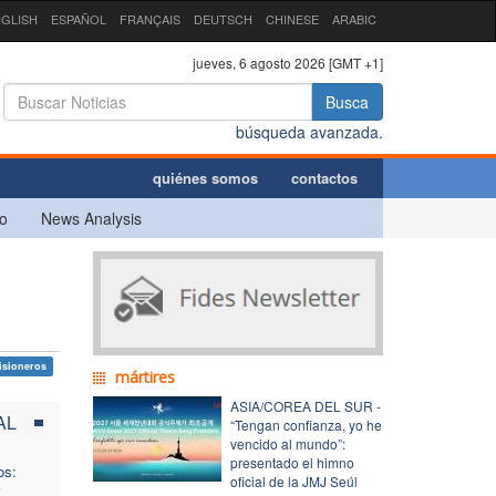
GLISH
ESPAÑOL
FRANÇAIS
DEUTSCH
CHINESE
ARABIC
jueves, 6 agosto 2026 [GMT +1]
Busca
búsqueda avanzada.
quiénes somos
contactos
o
News Analysis
isioneros
mártires
ASIA/COREA DEL SUR -
AL
“Tengan confianza, yo he
vencido al mundo”:
presentado el himno
os:
oficial de la JMJ Seúl