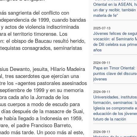
Oriental en la ASEAN, h
un dar y recibir, también
más sangrienta del conflicto con
materia de fe”
independencia de 1999, cuando bandas
 actos de violencia indiscriminada
2025-07-13
a el territorio timorense. Los
Jóvenes felices de segui
vocación: el Seminario 
on: el obispo de Baucau resultó herido,
de Dili celebra sus prim
catequistas consagrados, seminaristas
años
2024-09-11
Papa en Timor Oriental: 
sius Dewanto, jesuita, Hilario Madeira
puntos clave del discurs
l, tres sacerdotes que ejercían una
jóvenes
entre los «agentes pastorales asesinados
e septiembre de 1999 y en su memoria
2024-09-11
bra cada año la Jornada de los
Universidades, instituto
formación, seminarios: l
 sus cuerpos a modo de escudo para
Iglesia se compromete e
co días después de la masacre de Suai,
educación de los jóvene
ue había llegado a Indonesia en 1959,
futuro de la nación
are, el padre Francisco Barreto,
sinado más tarde. Un poco más al este,
2024-09-11
Historias de fe y martirio