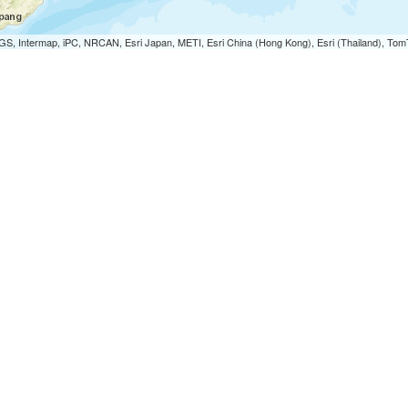
S, Intermap, iPC, NRCAN, Esri Japan, METI, Esri China (Hong Kong), Esri (Thailand), To