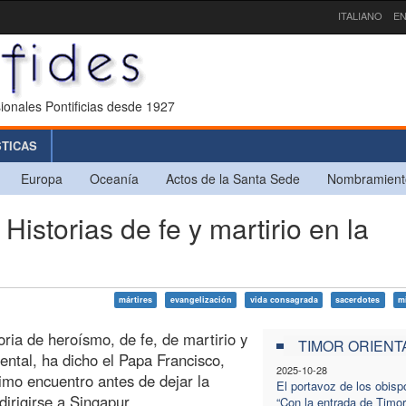
ITALIANO
EN
ionales Pontificias desde 1927
STICAS
Europa
Oceanía
Actos de la Santa Sede
Nombramient
storias de fe y martirio en la
mártires
evangelización
vida consagrada
sacerdotes
m
oria de heroísmo, de fe, de martirio y
TIMOR ORIENT
ental, ha dicho el Papa Francisco,
2025-10-28
timo encuentro antes de dejar la
El portavoz de los obisp
dirigirse a Singapur.
“Con la entrada de Timor