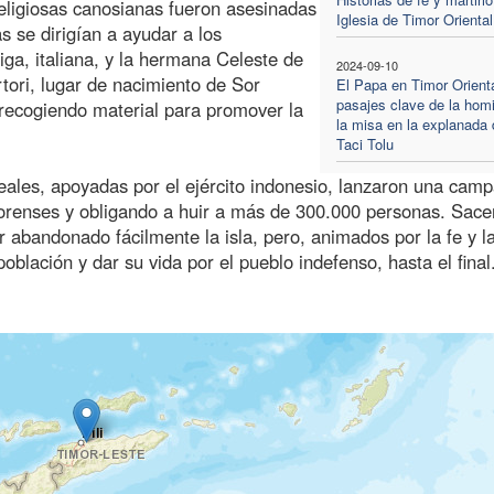
religiosas canosianas fueron asesinadas
Iglesia de Timor Oriental
s se dirigían a ayudar a los
a, italiana, y la hermana Celeste de
2024-09-10
tori, lugar de nacimiento de Sor
El Papa en Timor Orienta
pasajes clave de la homi
á recogiendo material para promover la
la misa en la explanada 
Taci Tolu
 leales, apoyadas por el ejército indonesio, lanzaron una cam
orenses y obligando a huir a más de 300.000 personas. Sace
er abandonado fácilmente la isla, pero, animados por la fe y l
oblación y dar su vida por el pueblo indefenso, hasta el final