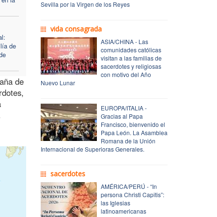
Sevilla por la Virgen de los Reyes
vida consagrada
l:
ASIA/CHINA - Las
lía de
comunidades católicas
de
visitan a las familias de
sacerdotes y religiosas
con motivo del Año
paña de
Nuevo Lunar
rdotes,
a
EUROPA/ITALIA -
.
Gracias al Papa
Francisco, bienvenido el
Papa León. La Asamblea
Romana de la Unión
Internacional de Superioras Generales.
sacerdotes
AMÉRICA/PERÚ - “In
persona Christi Capitis”:
las Iglesias
latinoamericanas