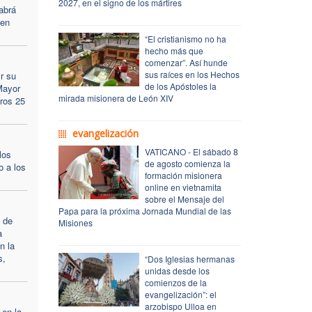
2027, en el signo de los mártires
abrá
 en
“El cristianismo no ha
hecho más que
comenzar”. Así hunde
sus raíces en los Hechos
r su
de los Apóstoles la
Mayor
mirada misionera de León XIV
eros 25
evangelización
VATICANO - El sábado 8
los
de agosto comienza la
o a los
formación misionera
online en vietnamita
sobre el Mensaje del
Papa para la próxima Jornada Mundial de las
s de
Misiones
a
n la
s,
“Dos Iglesias hermanas
unidas desde los
comienzos de la
evangelización”: el
arzobispo Ulloa en
 en la