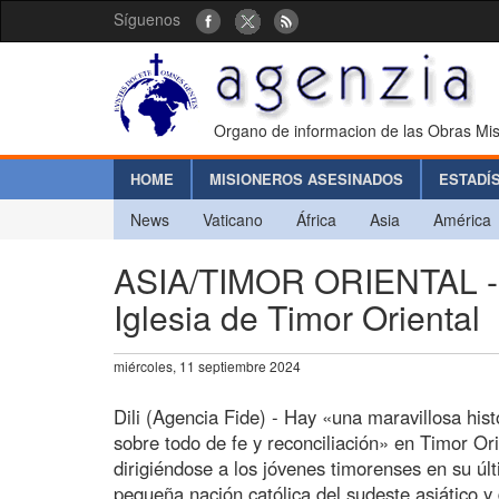
Síguenos
Organo de informacion de las Obras Mis
HOME
MISIONEROS ASESINADOS
ESTADÍ
News
Vaticano
África
Asia
América
ASIA/TIMOR ORIENTAL - Hi
Iglesia de Timor Oriental
miércoles, 11 septiembre 2024
Dili (Agencia Fide) - Hay «una maravillosa hist
sobre todo de fe y reconciliación» en Timor Ori
dirigiéndose a los jóvenes timorenses en su úl
pequeña nación católica del sudeste asiático y 