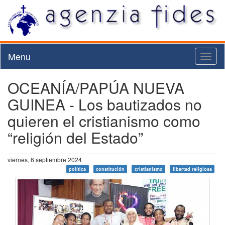
Menu
Toggl
naviga
OCEANÍA/PAPÚA NUEVA
GUINEA - Los bautizados no
quieren el cristianismo como
“religión del Estado”
viernes, 6 septiembre 2024
política
constitución
cristianismo
libertad religiosa