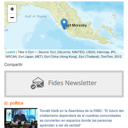
+
−
Leaflet
| Tiles © Esri — Source: Esri, DeLorme, NAVTEQ, USGS, Intermap, iPC,
NRCAN, Esri Japan, METI, Esri China (Hong Kong), Esri (Thailand), TomTom, 2012
Compartir:
política
Tomáš Halík en la Asamblea de la FABC: “El futuro del
cristianismo dependerá de si nuestras comunidades
se convierten en espacios donde las personas
aprendan a ver de verdad”