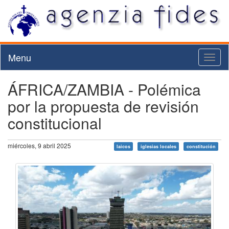
Menu
Toggl
naviga
ÁFRICA/ZAMBIA - Polémica
por la propuesta de revisión
constitucional
miércoles, 9 abril 2025
laicos
iglesias locales
constitución