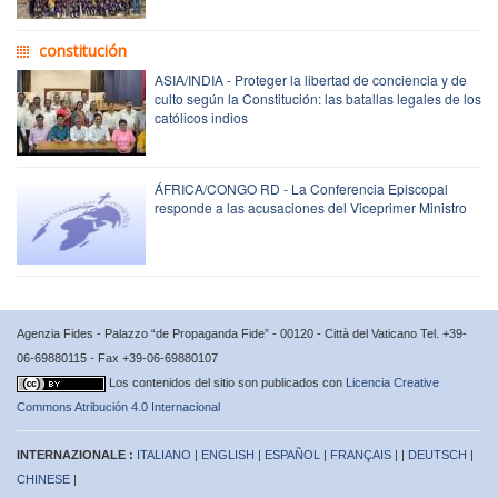
constitución
ASIA/INDIA - Proteger la libertad de conciencia y de
culto según la Constitución: las batallas legales de los
católicos indios
ÁFRICA/CONGO RD - La Conferencia Episcopal
responde a las acusaciones del Viceprimer Ministro
Agenzia Fides - Palazzo “de Propaganda Fide” - 00120 - Città del Vaticano Tel. +39-
06-69880115 - Fax +39-06-69880107
Los contenidos del sitio son publicados con
Licencia Creative
Commons Atribución 4.0 Internacional
INTERNAZIONALE :
ITALIANO
|
ENGLISH
|
ESPAÑOL
|
FRANÇAIS
| |
DEUTSCH
|
CHINESE
|