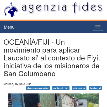
Menu
Toggl
naviga
OCEANÍA/FIJI - Un
movimiento para aplicar
Laudato si' al contexto de Fiyi:
iniciativa de los misioneros de
San Columbano
viernes, 16 junio 2023
desastres naturales
sociedad civil
misioneros
laudato si