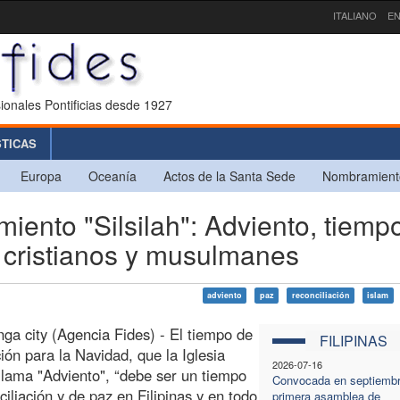
ITALIANO
EN
ionales Pontificias desde 1927
STICAS
Europa
Oceanía
Actos de la Santa Sede
Nombramient
iento "Silsilah": Adviento, tiemp
e cristianos y musulmanes
adviento
paz
reconciliación
islam
a city (Agencia Fides) - El tiempo de
FILIPINAS
ión para la Navidad, que la Iglesia
2026-07-16
 llama "Adviento", “debe ser un tiempo
Convocada en septiembr
ciliación y de paz en Filipinas y en todo
primera asamblea de