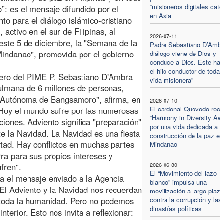
“misioneros digitales cat
”: es el mensaje difundido por el
en Asia
to para el diálogo islámico-cristiano
", activo en el sur de Filipinas, al
2026-07-11
 este 5 de diciembre, la "Semana de la
Padre Sebastiano D’Ambr
indanao", promovida por el gobierno
diálogo viene de Dios y
conduce a Dios. Este ha
el hilo conductor de toda
onero del PIME P. Sebastiano D'Ambra
vida misionera”
lmana de 6 millones de personas,
ón Autónoma de Bangsamoro", afirma, en
2026-07-10
El cardenal Quevedo rec
"Hoy el mundo sufre por las numerosas
“Harmony in Diversity A
ciones. Adviento significa "preparación"
por una vida dedicada a 
e la Navidad. La Navidad es una fiesta
construcción de la paz e
tad. Hay conflictos en muchas partes
Mindanao
ra para sus propios intereses y
2026-06-30
ufren".
El “Movimiento del lazo
úa el mensaje enviado a la Agencia
blanco” impulsa una
. El Adviento y la Navidad nos recuerdan
movilización a largo pla
a toda la humanidad. Pero no podemos
contra la corrupción y la
dinastías políticas
terior. Esto nos invita a reflexionar: