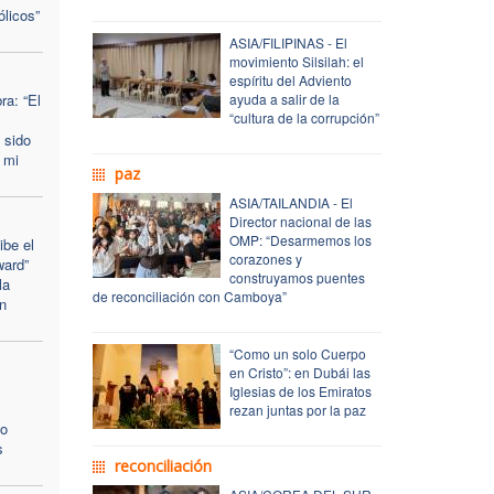
ólicos”
ASIA/FILIPINAS - El
movimiento Silsilah: el
espíritu del Adviento
a: “El
ayuda a salir de la
“cultura de la corrupción”
 sido
 mi
paz
ASIA/TAILANDIA - El
Director nacional de las
OMP: “Desarmemos los
ibe el
corazones y
ward”
construyamos puentes
la
de reconciliación con Camboya”
n
“Como un solo Cuerpo
en Cristo”: en Dubái las
Iglesias de los Emiratos
rezan juntas por la paz
zo
s
reconciliación