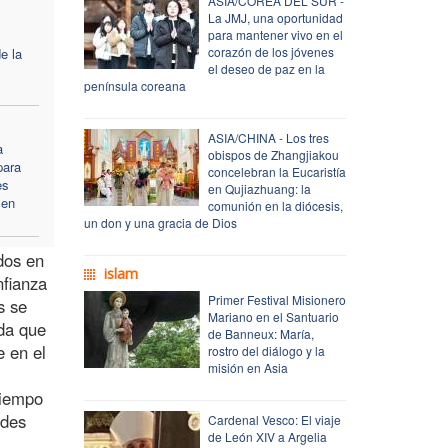
ASIA/COREA DEL SUR -
La JMJ, una oportunidad
para mantener vivo en el
corazón de los jóvenes
e la
el deseo de paz en la
península coreana
ASIA/CHINA - Los tres
a
obispos de Zhangjiakou
para
concelebran la Eucaristía
es
en Qujiazhuang: la
 en
comunión en la diócesis,
un don y una gracia de Dios
dos en
islam
nfianza
Primer Festival Misionero
s se
Mariano en el Santuario
da que
de Banneux: María,
e en el
rostro del diálogo y la
misión en Asia
 tiempo
ades
Cardenal Vesco: El viaje
de León XIV a Argelia