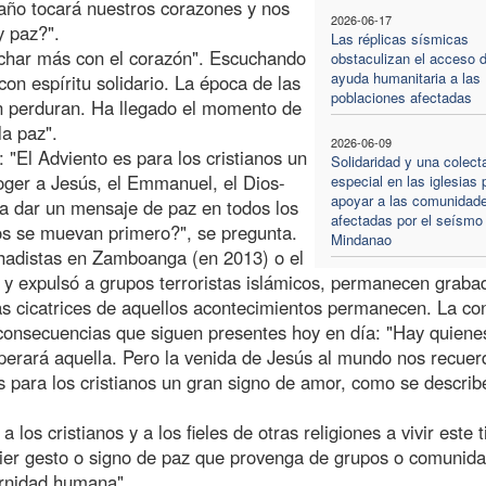
año tocará nuestros corazones y nos
2026-06-17
y paz?".
Las réplicas sísmicas
uchar más con el corazón". Escuchando
obstaculizan el acceso d
ayuda humanitaria a las
n espíritu solidario. La época de las
poblaciones afectadas
 perduran. Ha llegado el momento de
la paz".
2026-06-09
 "El Adviento es para los cristianos un
Solidaridad y una colect
oger a Jesús, el Emmanuel, el Dios-
especial en las iglesias 
apoyar a las comunidad
 a dar un mensaje de paz en todos los
afectadas por el seísmo
ros se muevan primero?", se pregunta.
Mindanao
hadistas en Zamboanga (en 2013) o el
 y expulsó a grupos terroristas islámicos, permanecen graba
s cicatrices de aquellos acontecimientos permanecen. La co
 consecuencias que siguen presentes hoy en día: "Hay quiene
perará aquella. Pero la venida de Jesús al mundo nos recuer
s para los cristianos un gran signo de amor, como se describ
a los cristianos y a los fieles de otras religiones a vivir este
uier gesto o signo de paz que provenga de grupos o comunid
ernidad humana".