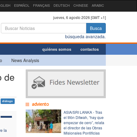
GLISH
ESPAÑOL
FRANÇAIS
DEUTSCH
CHINESE
ARABIC
jueves, 6 agosto 2026 [GMT +1]
Busca
búsqueda avanzada.
quiénes somos
contactos
o
News Analysis
o de
diálogo
adviento
ASIA/SRI LANKA - Tras
el tifón Ditwah, “hay que
empezar de cero”, relata
el director de las Obras
e la
Misionales Pontificias