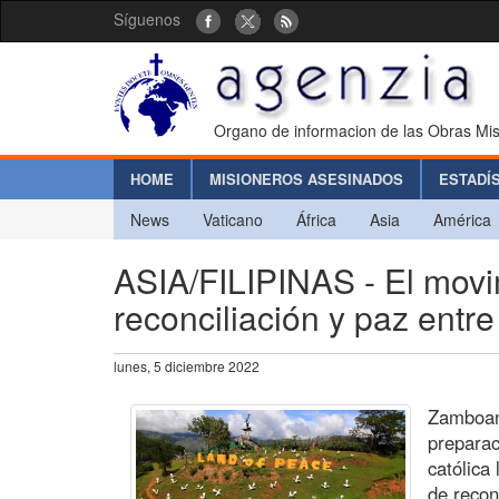
Síguenos
Organo de informacion de las Obras Mis
HOME
MISIONEROS ASESINADOS
ESTADÍ
News
Vaticano
África
Asia
América
ASIA/FILIPINAS - El movim
reconciliación y paz entr
lunes, 5 diciembre 2022
Zamboang
preparac
católica
de recon