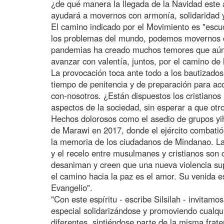
¿de qué manera la llegada de la Navidad este 
ayudará a movernos con armonía, solidaridad 
El camino indicado por el Movimiento es "esc
los problemas del mundo, podemos movernos co
pandemias ha creado muchos temores que aún
avanzar con valentía, juntos, por el camino de 
La provocación toca ante todo a los bautizados:
tiempo de penitencia y de preparación para ac
con-nosotros. ¿Están dispuestos los cristianos
aspectos de la sociedad, sin esperar a que ot
Hechos dolorosos como el asedio de grupos yi
de Marawi en 2017, donde el ejército combatió
la memoria de los ciudadanos de Mindanao. La
y el recelo entre musulmanes y cristianos son
desaniman y creen que una nueva violencia su
el camino hacia la paz es el amor. Su venida e
Evangelio".
"Con este espíritu - escribe Silsilah - invitamos 
especial solidarizándose y promoviendo cualq
diferentes, sintiéndose parte de la misma frat