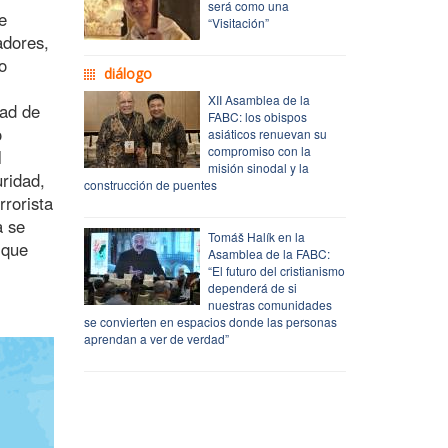
será como una
e
“Visitación”
adores,
o
diálogo
XII Asamblea de la
dad de
FABC: los obispos
o
asiáticos renuevan su
compromiso con la
l
misión sinodal y la
uridad,
construcción de puentes
rrorista
a se
Tomáš Halík en la
 que
Asamblea de la FABC:
“El futuro del cristianismo
dependerá de si
nuestras comunidades
se convierten en espacios donde las personas
aprendan a ver de verdad”