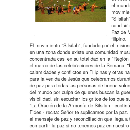
el mundo
movimien
"Silsilah
concluir
.
Paz de M
filipino.
El movimiento "Silsilah", fundado por el misi
en una zona donde existe una comunidad musu
concentrada casi en su totalidad en la "Regi
el marco de las celebraciones de la Semana: 
calamidades y conflictos en Filipinas y otras na
para la venida de Jesús que celebramos durant
de paz para todas las personas de buena volun
del mundo por culpa de quienes buscan la guer
visibilidad, sin escuchar los gritos de los que s
"La Oración de la Armonía de Silsilah - contin
Fides - recita: Señor te suplicamos por la paz
el mensaje de paz y reconciliación que llega 
compartir la paz si no tenemos paz en nuestro in