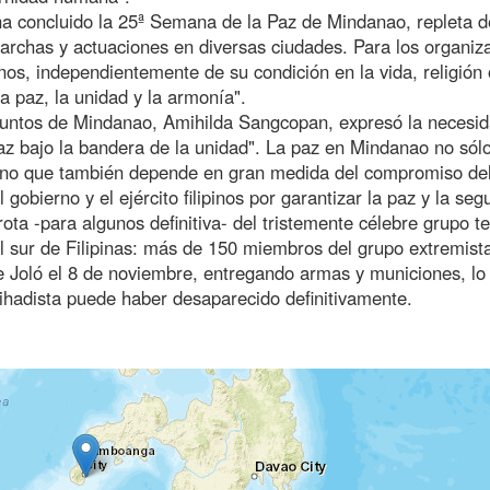
ha concluido la 25ª Semana de la Paz de Mindanao, repleta d
marchas y actuaciones en diversas ciudades. Para los organiz
inos, independientemente de su condición en la vida, religión 
 paz, la unidad y la armonía".
Asuntos de Mindanao, Amihilda Sangcopan, expresó la necesi
 paz bajo la bandera de la unidad". La paz en Mindanao no sól
sino que también depende en gran medida del compromiso de
obierno y el ejército filipinos por garantizar la paz y la seg
ta -para algunos definitiva- del tristemente célebre grupo te
l sur de Filipinas: más de 150 miembros del grupo extremist
a de Joló el 8 de noviembre, entregando armas y municiones, lo
ihadista puede haber desaparecido definitivamente.