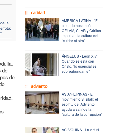
caridad
AMÉRICA LATINA - “El
de la
cuidado nos une”:
errota;
CELAM, CLAR y Cáritas
”
impulsan la cultura del
“cuidar al otro”
ÁNGELUS - León XIV:
Cuando se está con
dulla,
Cristo, “lo esencial es
s de
sobreabundante”
upos de
ndo
adviento
ASIA/FILIPINAS - El
ridad.
movimiento Silsilah: el
espíritu del Adviento
ayuda a salir de la
os
“cultura de la corrupción”
ASIA/CHINA - La virtud