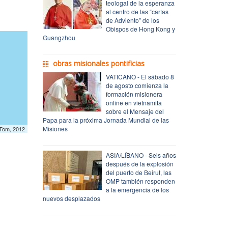
teologal de la esperanza
al centro de las “cartas
de Adviento” de los
Obispos de Hong Kong y
Guangzhou
obras misionales pontificias
VATICANO - El sábado 8
de agosto comienza la
formación misionera
online en vietnamita
sobre el Mensaje del
Papa para la próxima Jornada Mundial de las
Misiones
mTom, 2012
ASIA/LÍBANO - Seis años
después de la explosión
del puerto de Beirut, las
OMP también responden
a la emergencia de los
nuevos desplazados