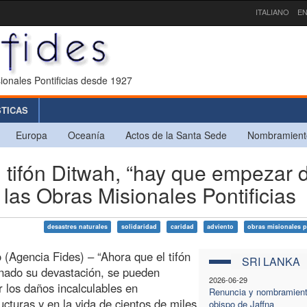
ITALIANO
EN
ionales Pontificias desde 1927
STICAS
Europa
Oceanía
Actos de la Santa Sede
Nombramient
 tifón Ditwah, “hay que empezar 
e las Obras Misionales Pontificias
desastres naturales
solidaridad
caridad
adviento
obras misionales p
(Agencia Fides) – “Ahora que el tifón
SRI LANKA
nado su devastación, se pueden
2026-06-29
r los daños incalculables en
Renuncia y nombramient
ructuras y en la vida de cientos de miles
obispo de Jaffna