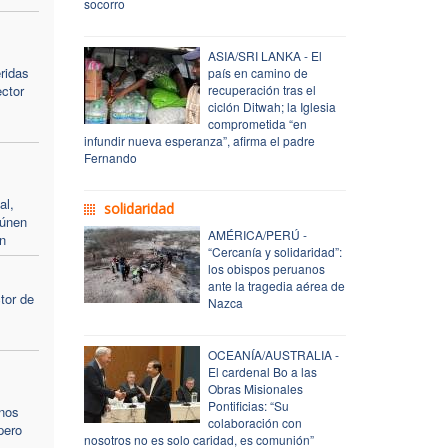
socorro
ASIA/SRI LANKA - El
eridas
país en camino de
ector
recuperación tras el
ciclón Ditwah; la Iglesia
comprometida “en
infundir nueva esperanza”, afirma el padre
Fernando
al,
solidaridad
eúnen
AMÉRICA/PERÚ -
n
“Cercanía y solidaridad”:
los obispos peruanos
ante la tragedia aérea de
tor de
Nazca
OCEANÍA/AUSTRALIA -
El cardenal Bo a las
Obras Misionales
Pontificias: “Su
“nos
colaboración con
pero
nosotros no es solo caridad, es comunión”