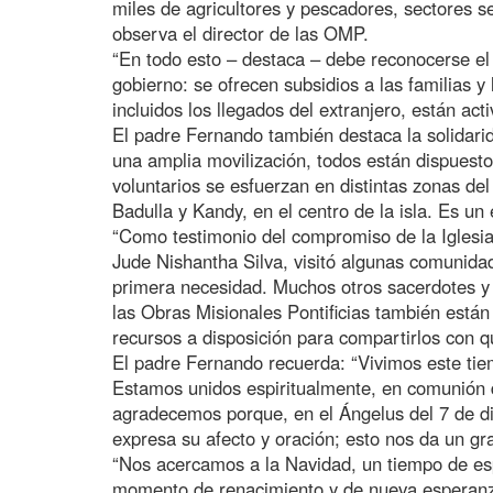
miles de agricultores y pescadores, sectores s
observa el director de las OMP.
“En todo esto – destaca – debe reconocerse el
gobierno: se ofrecen subsidios a las familias y
incluidos los llegados del extranjero, están acti
El padre Fernando también destaca la solidari
una amplia movilización, todos están dispuest
voluntarios se esfuerzan en distintas zonas de
Badulla y Kandy, en el centro de la isla. Es un 
“Como testimonio del compromiso de la Iglesia 
Jude Nishantha Silva, visitó algunas comunida
primera necesidad. Muchos otros sacerdotes y 
las Obras Misionales Pontificias también están 
recursos a disposición para compartirlos con q
El padre Fernando recuerda: “Vivimos este tie
Estamos unidos espiritualmente, en comunión d
agradecemos porque, en el Ángelus del 7 de di
expresa su afecto y oración; esto nos da un gr
“Nos acercamos a la Navidad, un tiempo de e
momento de renacimiento y de nueva esperanza 