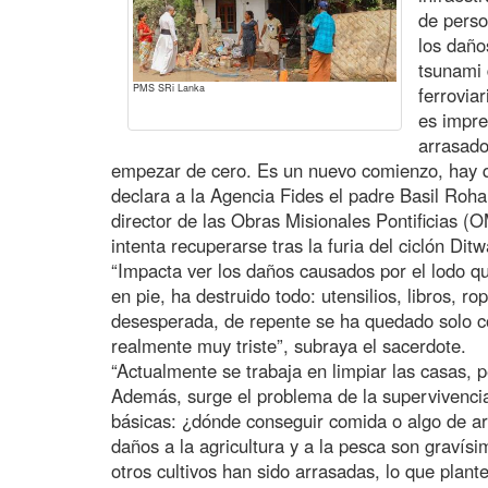
de perso
los daño
tsunami 
PMS SRi Lanka
ferrovia
es impre
arrasado
empezar de cero. Es un nuevo comienzo, hay 
declara a la Agencia Fides el padre Basil Ro
director de las Obras Misionales Pontificias (
intenta recuperarse tras la furia del ciclón Ditw
“Impacta ver los daños causados por el lodo q
en pie, ha destruido todo: utensilios, libros, r
desesperada, de repente se ha quedado solo co
realmente muy triste”, subraya el sacerdote.
“Actualmente se trabaja en limpiar las casas, p
Además, surge el problema de la supervivenci
básicas: ¿dónde conseguir comida o algo de a
daños a la agricultura y a la pesca son gravís
otros cultivos han sido arrasadas, lo que plan