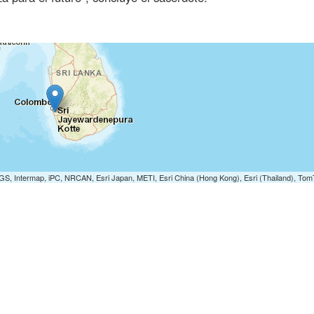
S, Intermap, iPC, NRCAN, Esri Japan, METI, Esri China (Hong Kong), Esri (Thailand), To