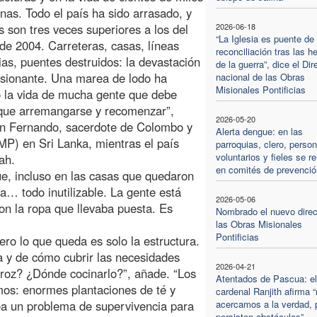
nas. Todo el país ha sido arrasado, y
s son tres veces superiores a los del
2026-06-18
“La Iglesia es puente de
de 2004. Carreteras, casas, líneas
reconciliación tras las h
rias, puentes destruidos: la devastación
de la guerra”, dice el Dir
sionante. Una marea de lodo ha
nacional de las Obras
Misionales Pontificias
 la vida de mucha gente que debe
que arremangarse y recomenzar”,
2026-05-20
han Fernando, sacerdote de Colombo y
Alerta dengue: en las
OMP) en Sri Lanka, mientras el país
parroquias, clero, person
voluntarios y fieles se r
ah.
en comités de prevenció
ue, incluso en las casas que quedaron
opa… todo inutilizable. La gente está
2026-05-06
n la ropa que llevaba puesta. Es
Nombrado el nuevo direc
las Obras Misionales
Pontificias
ero lo que queda es solo la estructura.
a y de cómo cubrir las necesidades
2026-04-21
rroz? ¿Dónde cocinarlo?”, añade. “Los
Atentados de Pascua: el
imos: enormes plantaciones de té y
cardenal Ranjith afirma 
tea un problema de supervivencia para
acercamos a la verdad, 
persisten obstáculos”