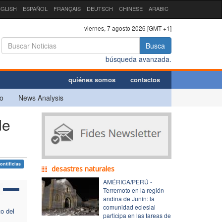
GLISH
ESPAÑOL
FRANÇAIS
DEUTSCH
CHINESE
ARABIC
viernes, 7 agosto 2026 [GMT +1]
Busca
búsqueda avanzada.
quiénes somos
contactos
o
News Analysis
de
ontificias
desastres naturales
AMÉRICA/PERÚ -
Terremoto en la región
andina de Junín: la
comunidad eclesial
o del
participa en las tareas de