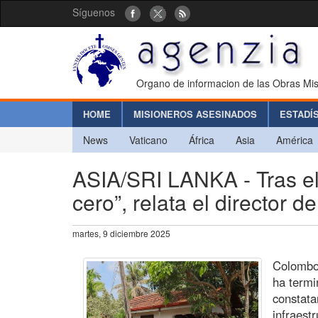
Síguenos
Organo de informacion de las Obras Mis
HOME
MISIONEROS ASESINADOS
ESTADÍ
News
Vaticano
África
Asia
América
ASIA/SRI LANKA - Tras el
cero”, relata el director d
martes, 9 diciembre 2025
Colombo 
ha termi
constata
infraest