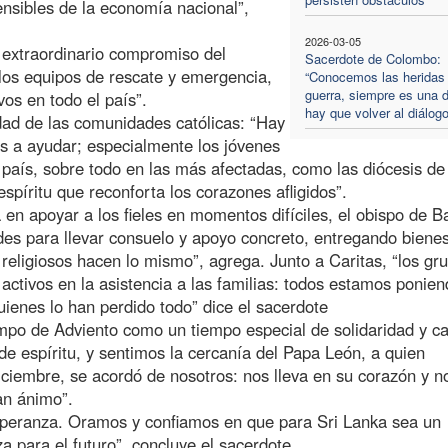
ensibles de la economía nacional”,
2026-03-05
 extraordinario compromiso del
Sacerdote de Colombo:
 los equipos de rescate y emergencia,
“Conocemos las heridas 
guerra, siempre es una d
vos en todo el país”.
hay que volver al diálogo
dad de las comunidades católicas: “Hay
os a ayudar; especialmente los jóvenes
l país, sobre todo en las más afectadas, como las diócesis de
espíritu que reconforta los corazones afligidos”.
en apoyar a los fieles en momentos difíciles, el obispo de Ba
des para llevar consuelo y apoyo concreto, entregando biene
religiosos hacen lo mismo”, agrega. Junto a Caritas, “los gr
activos en la asistencia a las familias: todos estamos ponie
uienes lo han perdido todo” dice el sacerdote
mpo de Adviento como un tiempo especial de solidaridad y ca
e espíritu, y sentimos la cercanía del Papa León, a quien
ciembre, se acordó de nosotros: nos lleva en su corazón y n
an ánimo”.
speranza. Oramos y confiamos en que para Sri Lanka sea un
para el futuro”, concluye el sacerdote.