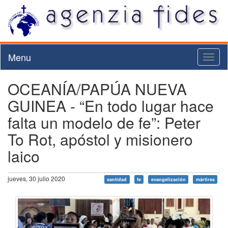
Menu
Toggl
naviga
OCEANÍA/PAPÚA NUEVA
GUINEA - “En todo lugar hace
falta un modelo de fe”: Peter
To Rot, apóstol y misionero
laico
jueves, 30 julio 2020
santidad
fe
evangelización
mártires